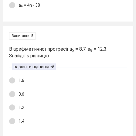
а
= 4n - 38
n
Запитання 5
В арифметичної прогресії а
= 8,7, а
= 12,3.
5
8
Знайдіть різницю
варіанти відповідей
1,6
3,6
1,2
1,4