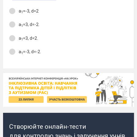
a
=-3, d=2
1
a
=3, d=-2.
1
a
=3, d=2.
1
a
=-3, d=-2.
1
Створюйте онлайн-тести
для контролю знань і залучення учнів