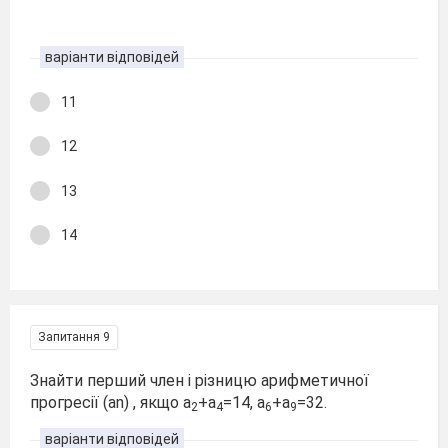
варіанти відповідей
11
12
13
14
Запитання 9
Знайти перший член і різницю арифметичної
прогресії (аn) , якщо a
+a
=14, a
+a
=32.
2
4
6
9
варіанти відповідей