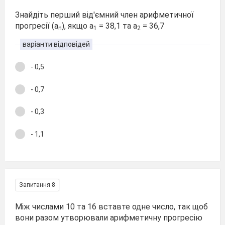
Знайдіть перший від'ємний член арифметичної
прогресії (а
), якщо а
= 38,1 та а
= 36,7
n
1
2
варіанти відповідей
- 0,5
- 0,7
- 0,3
- 1,1
Запитання 8
Між числами 10 та 16 вставте одне число, так щоб
вони разом утворювали арифметичну прогресію