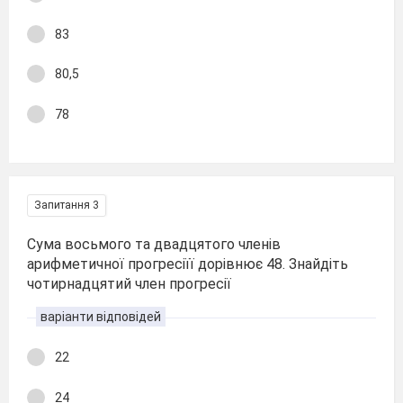
83
80,5
78
Запитання 3
Сума восьмого та двадцятого членів
арифметичної прогресіїї дорівнює 48. Знайдіть
чотирнадцятий член прогресії
варіанти відповідей
22
24