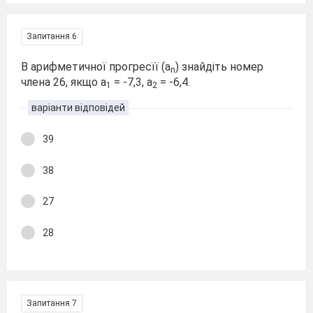
Запитання 6
В арифметичної прогресїї (а
) знайдіть номер
n
члена 26, якщо а
= -7,3, а
= -6,4.
1
2
варіанти відповідей
39
38
27
28
Запитання 7