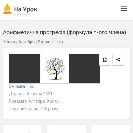
Tog
navi
Арифметична прогресія (формула n-ого члена)
Тести
Алгебра
9 клас
Тест
Змійова Т. В.
Додано: 4 квітня 2021
Предмет: Алгебра, 9 клас
Тест виконано: 425 разів