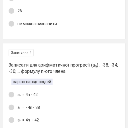
26
не можна визначити
Запитання 4
Записати для арифметичної прогресії (а
) : -38; -34;
n
-30; ... формулу n-ого члена
варіанти відповідей
а
= 4n - 42
n
а
= - 4n - 38
n
а
= 4n + 42
n