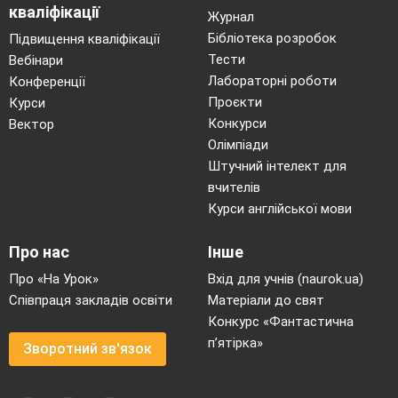
кваліфікації
Журнал
Бібліотека розробок
Підвищення кваліфікації
Тести
Вебінари
Лабораторні роботи
Конференції
Проєкти
Курси
Конкурси
Вектор
Олімпіади
Штучний інтелект для
вчителів
Курси англійської мови
Про нас
Інше
Про «На Урок»
Вхід для учнів (naurok.ua)
Співпраця закладів освіти
Матеріали до свят
Конкурс «Фантастична
п’ятірка»
Зворотний зв'язок