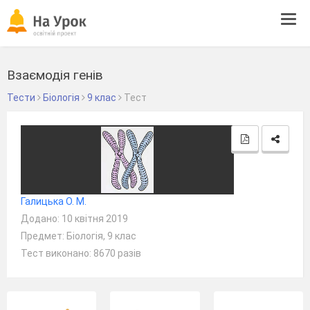
Tog
navi
Взаємодія генів
Тести
Біологія
9 клас
Тест
Галицька О. М.
Додано: 10 квітня 2019
Предмет: Біологія, 9 клас
Тест виконано: 8670 разів