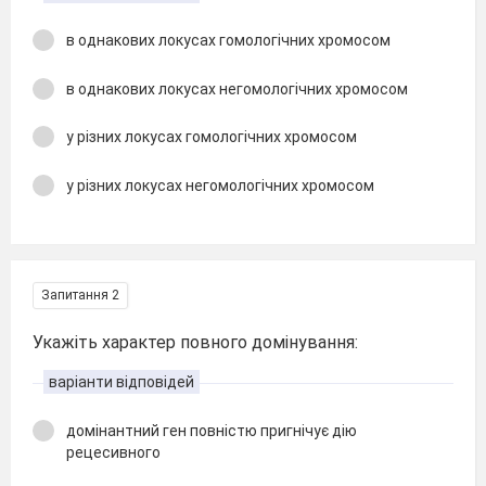
в однакових локусах гомологічних хромосом
в однакових локусах негомологічних хромосом
у різних локусах гомологічних хромосом
у різних локусах негомологічних хромосом
Запитання 2
Укажіть характер повного домінування:
варіанти відповідей
домінантний ген повністю пригнічує дію
рецесивного