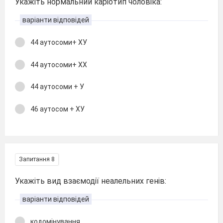
Укажіть нормальний каріотип чоловіка:
варіанти відповідей
44 аутосоми+ ХУ
44 аутосоми+ ХХ
44 аутосоми + У
46 аутосом + ХУ
Запитання 8
Укажіть вид взаємодії неалельних генів:
варіанти відповідей
кодомінування