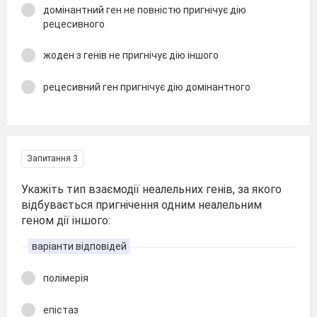
домінантний ген не повністю пригнічує дію
рецесивного
жоден з генів не пригнічує дію іншого
рецесивний ген пригнічує дію домінантного
Запитання 3
Укажіть тип взаємодії неалельних генів, за якого
відбувається пригнічення одним неалельним
геном дії іншого:
варіанти відповідей
полімерія
епістаз