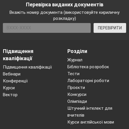
Перевірка виданих документів
Вкажіть номер документа (використовуйте кириличну
розкладку)
ПЕРЕВІРИТИ
Підвищення
Розділи
кваліфікації
Журнал
Бібліотека розробок
Підвищення кваліфікації
Тести
Вебінари
Лабораторні роботи
Конференції
Проєкти
Курси
Конкурси
Вектор
Олімпіади
Штучний інтелект для
вчителів
Курси англійської мови