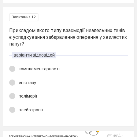
Запитання 12
Прикладом якого типу взаємодії неалельних генів
є успадкування забарвлення оперення у хвилястих
папуг?
варіанти відповідей
комплементарності
епістазу
полімерії
плейотропії