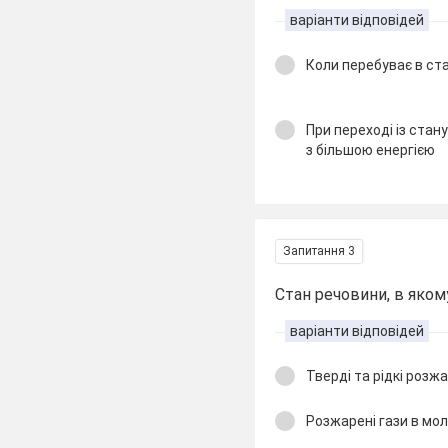
варіанти відповідей
Коли перебуває в ст
При переході із стан
з більшою енергією
Запитання 3
Стан речовини, в яко
варіанти відповідей
Тверді та рідкі розжа
Розжарені гази в мо