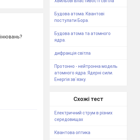
Хвильові властивості світла
Будова атома. Квантові
постулати Бора.
Будова атома та атомного
мінювань?
ядра.
дифракція світла
Протонно - нейтронна модель
атомного ядра. Ядерні сили.
Енергія зв`язку.
Схожі тест
Електричний струм в різних
середовищах
Квантова оптика