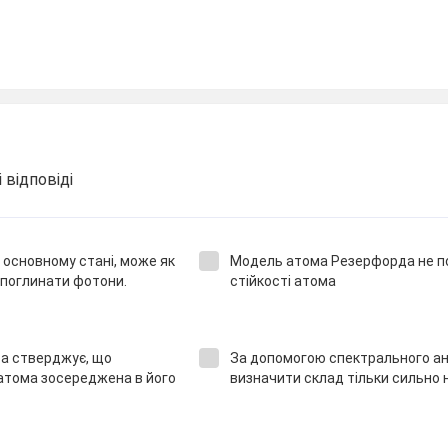
 відповіді
 основному стані, може як
Модель атома Резерфорда не 
 поглинати фотони.
стійкості атома
ра стверджує, що
За допомогою спектрального ан
атома зосереджена в його
визначити склад тільки сильно н