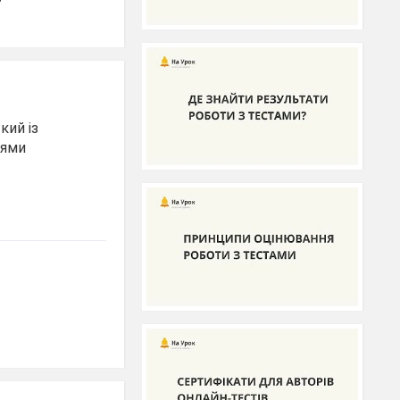
кий із
нями