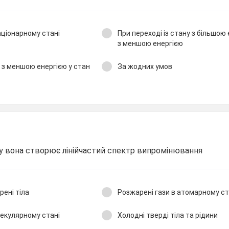
аціонарному стані
При переході із стану з більшою 
з меншою енергією
у з меншою енергією у стан
За жодних умов
му вона створює лінійчастий спектр випромінювання
рені тіла
Розжарені гази в атомарному ст
лекулярному стані
Холодні тверді тіла та рідини