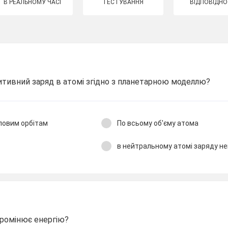
В РЕАЛЬНОМУ ЧАСІ
ТЕСТУВАННЯ
ВІДПОВІДНО
итивний заряд в атомі згідно з планетарною моделлю?
коловим орбітам
По всьому об'єму атома
в нейтральному атомі заряду н
промінює енергію?