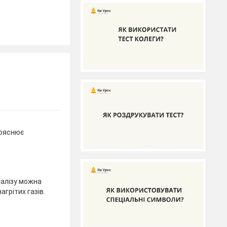
пояснює
алізу можна
агрітих газів.