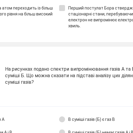
а атом переходить із більш
Перший постулат Бора стверджу
ого рівня на більш високий
стаціонарні стани, перебуваючи 
електрон не випромінює електр
хвиль.
На рисунках подано спектри випромінювання газів А та В
суміші Б. Що можна сказати на підставі аналізу цих діля
суміші газів?
з А
В суміші газів (Б) є газ В
зи А і В
В суміші газів (Б) немає газів А і 