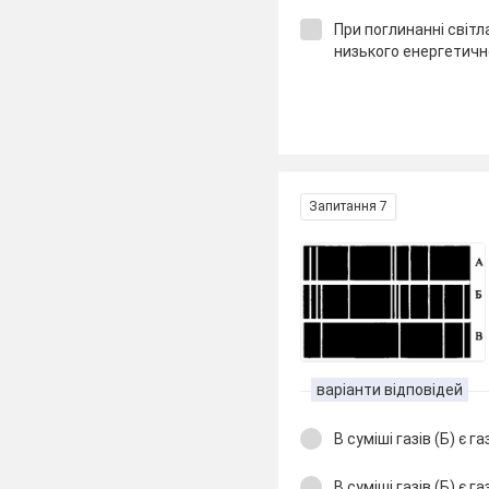
При поглинанні світл
низького енергетичн
Запитання 7
варіанти відповідей
В суміші газів (Б) є га
В суміші газів (Б) є га