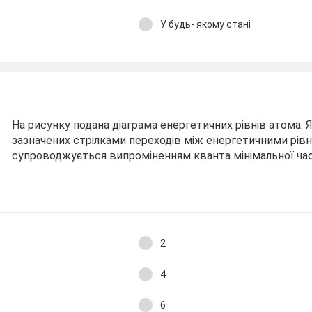
У будь- якому стані
На рисунку подана діаграма енергетичних рівнів атома. Я
зазначених стрілками переходів між енергетичними рів
супроводжується випроміненням кванта мінімальної ч
2
4
6