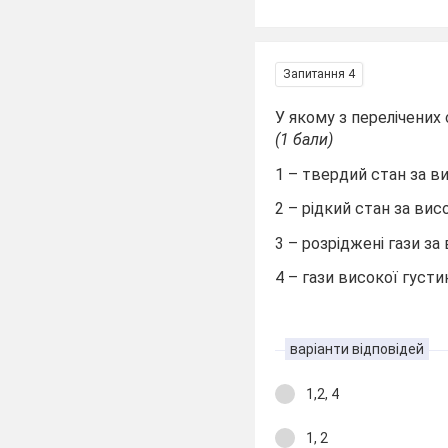
Запитання 4
У якому з перелічени
(1 бали)
1 – твердий стан за в
2 – рідкий стан за ви
3 – розріджені гази з
4 – гази високої густ
варіанти відповідей
1,2, 4
1, 2