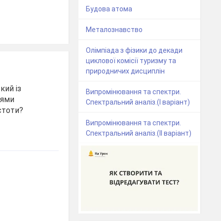
Будова атома
Металознавство
Олімпіада з фізики до декади
циклової комісії туризму та
природничих дисциплін
кий із
Випромінювання та спектри.
нями
Спектральний аналіз.(І варіант)
астоти?
Випромінювання та спектри.
Спектральний аналіз.(ІІ варіант)