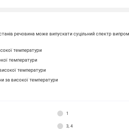
х станів речовина може випускати суцільний спектр випро
исокої температури
сокої температури
а високої температури
ини за високої температури
1
3, 4