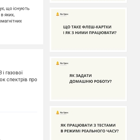
є, що існують
в яких,
омагнітних
 і газової
нок спектрів про
В