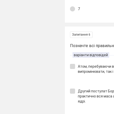
7
Запитання 6
Позначте всі правильні
варіанти відповідей
Атом, перебуваючи в
випромінювати, так і
Другий постулат Бо
практично вся маса 
ядрі.