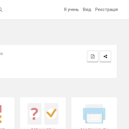
Я учень
Вхід
Реєстрація
ів