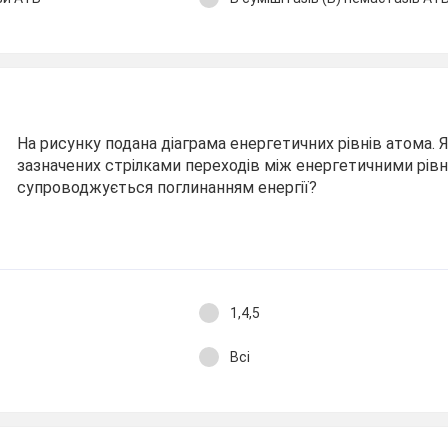
На рисунку подана діаграма енергетичних рівнів атома. Я
зазначених стрілками переходів між енергетичними рів
супроводжується поглинанням енергії?
1,4,5
Всі