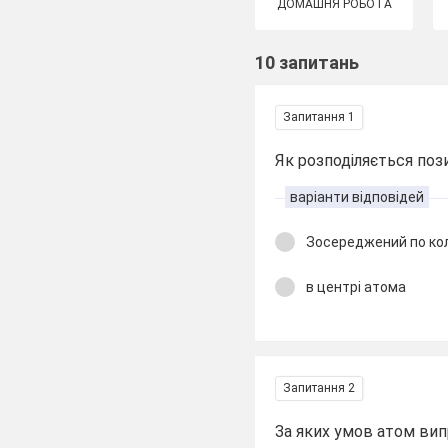
ДОМАШНЯ РОБОТА
10 запитань
Запитання 1
Як розподіляється поз
варіанти відповідей
Зосереджений по 
в центрі атома
Запитання 2
За яких умов атом ви