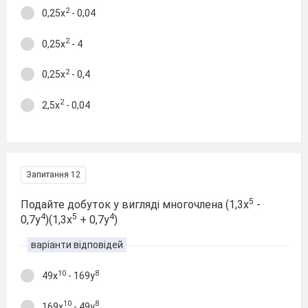
2
0,25x
- 0,04
2
0,25x
- 4
2
0,25x
- 0,4
2
2,5x
- 0,04
Запитання 12
5
Подайте добуток у вигляді многочлена (1,3x
-
4
5
4
0,7y
)(1,3x
+ 0,7y
)
варіанти відповідей
10
8
49x
- 169y
10
8
169x
- 49y