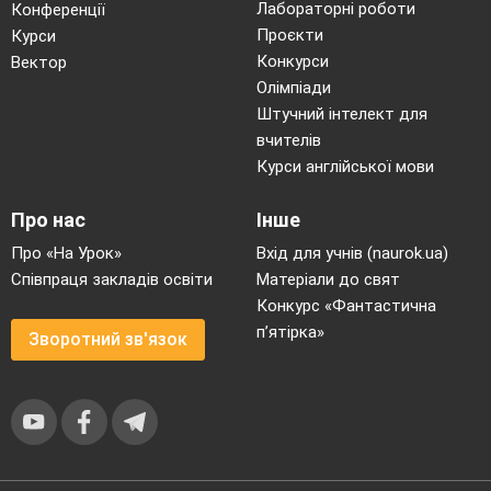
Лабораторні роботи
Конференції
Проєкти
Курси
Конкурси
Вектор
Олімпіади
Штучний інтелект для
вчителів
Курси англійської мови
Про нас
Інше
Про «На Урок»
Вхід для учнів (naurok.ua)
Співпраця закладів освіти
Матеріали до свят
Конкурс «Фантастична
п’ятірка»
Зворотний зв'язок