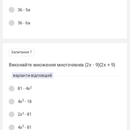
36 - 5a
36 - 6a
Запитання 7
Виконайте множення многочленів (2x - 9)(2x + 9)
варіанти відповідей
2
81 - 4x
2
4x
- 18
2
2x
- 81
2
4x
- 81