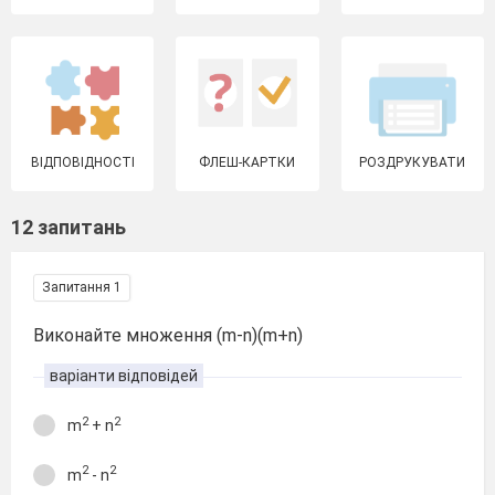
ВІДПОВІДНОСТІ
ФЛЕШ-КАРТКИ
РОЗДРУКУВАТИ
12 запитань
Запитання 1
Виконайте множення (m-n)(m+n)
варіанти відповідей
2
2
m
+ n
2
2
m
- n