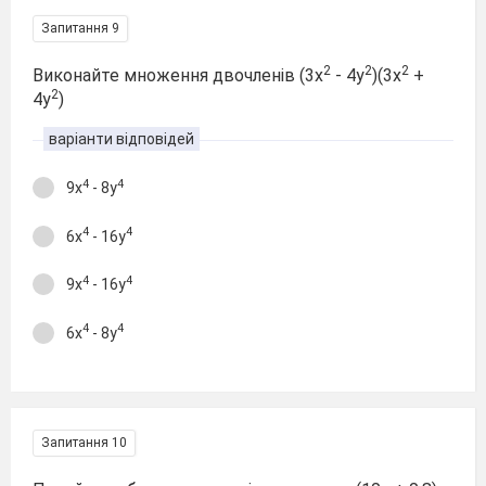
Запитання 9
2
2
2
Виконайте множення двочленів (3x
- 4y
)(3x
+
2
4y
)
варіанти відповідей
4
4
9x
- 8y
4
4
6x
- 16y
4
4
9x
- 16y
4
4
6x
- 8y
Запитання 10