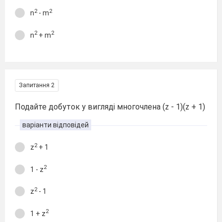
2
2
n
- m
2
2
n
+ m
Запитання 2
Подайте добуток у вигляді многочлена (z - 1)(z + 1)
варіанти відповідей
2
z
+ 1
2
1 - z
2
z
- 1
2
1 + z