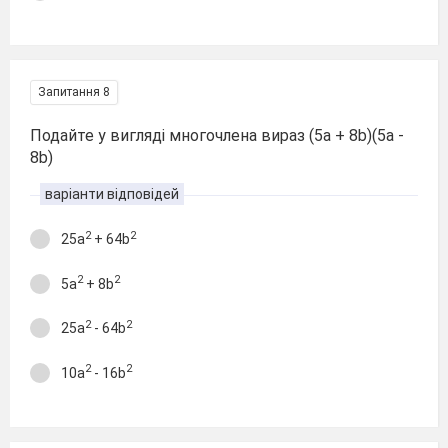
Запитання 8
Подайте у вигляді многочлена вираз (5a + 8b)(5a -
8b)
варіанти відповідей
2
2
25a
+ 64b
2
2
5a
+ 8b
2
2
25a
- 64b
2
2
10a
- 16b