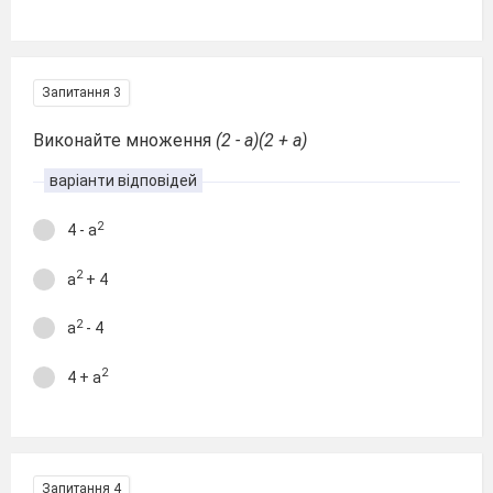
Запитання 3
Виконайте множення
(2 - a)(2 + a)
варіанти відповідей
2
4 - a
2
a
+ 4
2
a
- 4
2
4 + a
Запитання 4