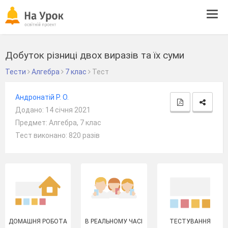
Tog
navi
Добуток різниці двох виразів та їх суми
Тести
Алгебра
7 клас
Тест
Андронатій Р. О.
Додано: 14 січня 2021
Предмет: Алгебра, 7 клас
Тест виконано: 820 разів
ДОМАШНЯ РОБОТА
В РЕАЛЬНОМУ ЧАСІ
ТЕСТУВАННЯ