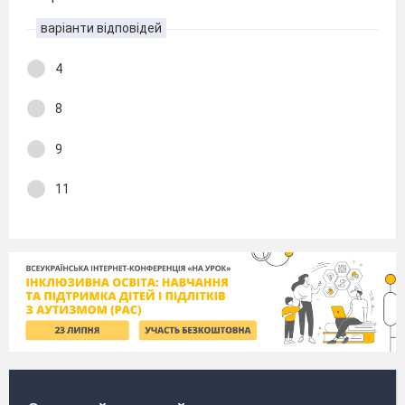
варіанти відповідей
4
8
9
11