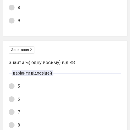
8
9
Запитання 2
Знайти ⅛( одну восьму) від 48
варіанти відповідей
5
6
7
8