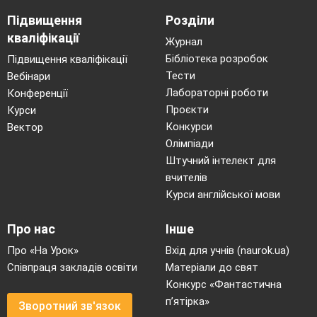
Підвищення
Розділи
кваліфікації
Журнал
Бібліотека розробок
Підвищення кваліфікації
Тести
Вебінари
Лабораторні роботи
Конференції
Проєкти
Курси
Конкурси
Вектор
Олімпіади
Штучний інтелект для
вчителів
Курси англійської мови
Про нас
Інше
Про «На Урок»
Вхід для учнів (naurok.ua)
Співпраця закладів освіти
Матеріали до свят
Конкурс «Фантастична
п’ятірка»
Зворотний зв'язок