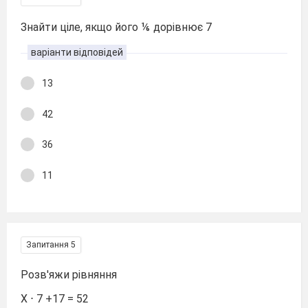
Знайти ціле, якщо його ⅙ дорівнює 7
варіанти відповідей
13
42
36
11
Запитання 5
Розв'яжи рівняння
Х ⋅ 7 +17 = 52