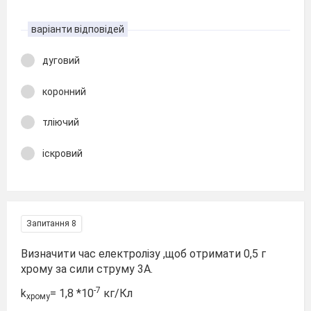
варіанти відповідей
дуговий
коронний
тліючий
іскровий
Запитання 8
Визначити час електролізу ,щоб отримати 0,5 г
хрому за сили струму 3А.
-7
k
= 1,8 *10
кг/Кл
хрому