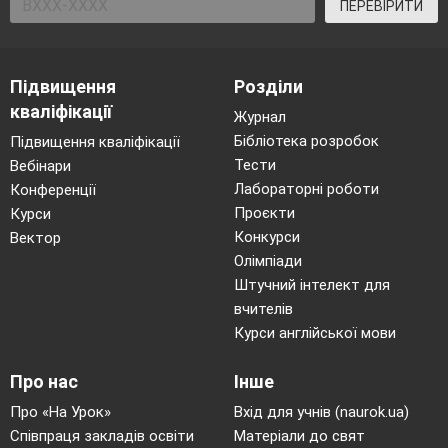
ПЕРЕВІРИТИ
Підвищення
Розділи
кваліфікації
Журнал
Бібліотека розробок
Підвищення кваліфікації
Тести
Вебінари
Лабораторні роботи
Конференції
Проєкти
Курси
Конкурси
Вектор
Олімпіади
Штучний інтелект для
вчителів
Курси англійської мови
Про нас
Інше
Про «На Урок»
Вхід для учнів (naurok.ua)
Співпраця закладів освіти
Матеріали до свят