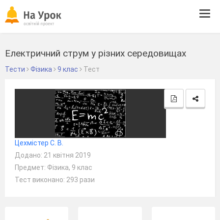
Tog
navi
Електричний струм у різних середовищах
Тести
Фізика
9 клас
Тест
Цехмістер С. В.
Додано: 21 квітня 2019
Предмет: Фізика, 9 клас
Тест виконано: 293 рази