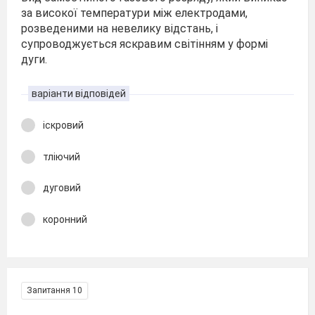
за високої температури між електродами,
розведеними на невелику відстань, і
супроводжується яскравим світінням у формі
дуги.
варіанти відповідей
іскровий
тліючий
дуговий
коронний
Запитання 10