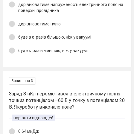
дорівнюватиме напруженості електричного поля на
поверхні провідника
дорівнюватиме нулю
буде в ε разів більшою, ніж у вакуумі
буде ε разів меншою, ніж у вакуумі
Запитання 3
Заряд 8 нКл перемістився в електричному полі із
точкиз потенціалом –60 В у точку з потенціалом 20
В. Якуроботу виконало поле?
варіанти відповідей
0,64 мкДж