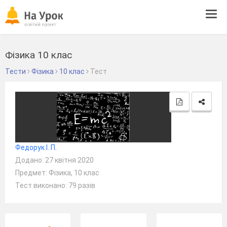
Tog
navi
Фізика 10 клас
Тести
Фізика
10 клас
Тест
Федорук І. П.
Додано: 27 квітня 2020
Предмет: Фізика, 10 клас
Тест виконано: 79 разів