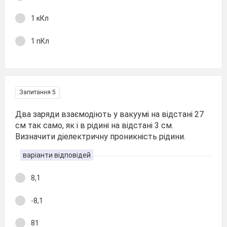
1 кКл
1 пКл
Запитання 5
Два заряди взаємодіють у вакуумі на відстані 27
см так само, як і в рідині на відстані 3 см.
Визначити діелектричну проникність рідини.
варіанти відповідей
8,1
-8,1
81