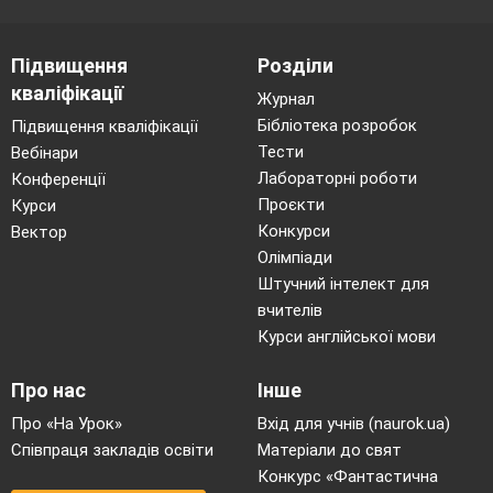
Підвищення
Розділи
кваліфікації
Журнал
Бібліотека розробок
Підвищення кваліфікації
Тести
Вебінари
Лабораторні роботи
Конференції
Проєкти
Курси
Конкурси
Вектор
Олімпіади
Штучний інтелект для
вчителів
Курси англійської мови
Про нас
Інше
Про «На Урок»
Вхід для учнів (naurok.ua)
Співпраця закладів освіти
Матеріали до свят
Конкурс «Фантастична