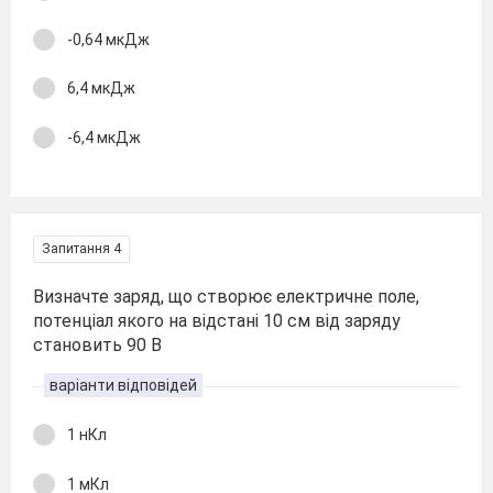
-0,64 мкДж
6,4 мкДж
-6,4 мкДж
Запитання 4
Визначте заряд, що створює електричне поле,
потенціал якого на відстані 10 см від заряду
становить 90 В
варіанти відповідей
1 нКл
1 мКл