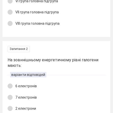
VI група головна підгрупа
VIІ група головна підгрупа
VIІІ група головна підгрупа
Запитання 2
На зовннішньому енергетичному рівні галогени
мають:
варіанти відповідей
6 електронів
7 електронів
2 електрони