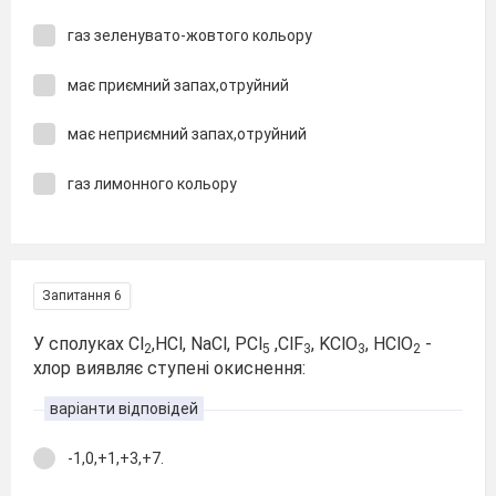
газ зеленувато-жовтого кольору
має приємний запах,отруйний
має неприємний запах,отруйний
газ лимонного кольору
Запитання 6
У сполуках Cl
,HCl, NaCl, PCl
,ClF
, KClO
, HClO
-
2
5
3
3
2
хлор виявляє ступені окиснення:
варіанти відповідей
-1,0,+1,+3,+7.