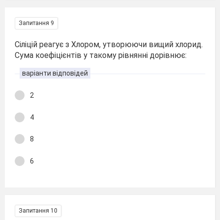
Запитання 9
Сіліцій реагує з Хлором, утворюючи вищий хлорид.
Сума коефіцієнтів у такому рівнянні дорівнює:
варіанти відповідей
2
4
8
6
Запитання 10