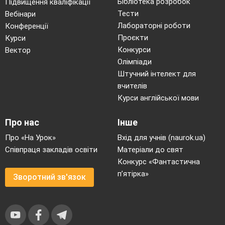
Бібліотека розробок
Підвищення кваліфікації
Тести
Вебінари
Лабораторні роботи
Конференції
Проєкти
Курси
Конкурси
Вектор
Олімпіади
Штучний інтелект для
вчителів
Курси англійської мови
Про нас
Інше
Про «На Урок»
Вхід для учнів (naurok.ua)
Співпраця закладів освіти
Матеріали до свят
Конкурс «Фантастична
п’ятірка»
Зворотний зв'язок