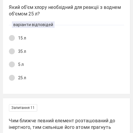
Який об'єм хлору необхідний для реакції з воднем
об'ємом 25 л?
варіанти відповідей
15 л
35 л
5 л
25 л
Запитання 11
Чим ближче певний елемент розташований до
інертного, тим сильніше його атоми прагнуть