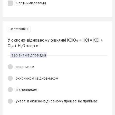
інертними газами
Запитання 8
У окисно-відновному рівнянні KClO
+ HCl = KCl +
3
Cl
+ H
O хлор є :
2
2
варіанти відповідей
окисником
окисником і відновником
відновником
участі в окисно-відновному процесі не приймає