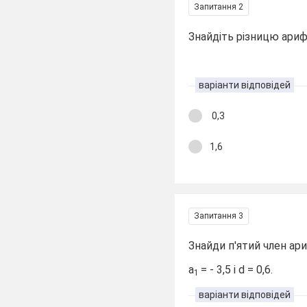
Запитання 2
Знайдіть різницю арифмет
варіанти відповідей
0,3
1,6
Запитання 3
Знайди п'ятий член ари
а
= - 3,5 і d = 0,6.
1
варіанти відповідей