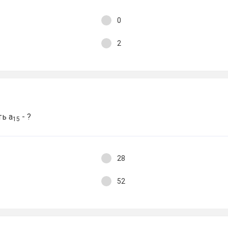
0
2
ть а
- ?
15
28
52