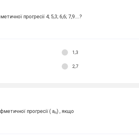
ичної прогресії 4; 5,3; 6,6; 7,9.....?
1,3
2,7
фметичної прогресії ( а
) , якщо
n