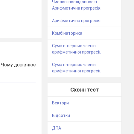
Числові послідовності.
Арифметична прогресія.
Арифметична прогресія
Комбінаторика
Сума n-перших членів
арифметичної прогресії.
. Чому дорівнює
Сума n-перших членів
арифметичної прогресії.
Схожі тест
Вектори
Відсотки
ДПА