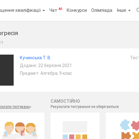
AI
щення кваліфікації
Чат
Конкурси
Олімпіада
Інше
огресія
ст
Кучинська Т. В.
Тест
Додано: 22 березня 2021
Предмет: Алгебра, 9 клас
САМОСТІЙНО
льтати тестувань
»
Результати тестування не зберігаються