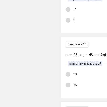
- 1
1
Запитання 10
а
= 28, а
= 48, знайді
3
13
варіанти відповідей
10
76