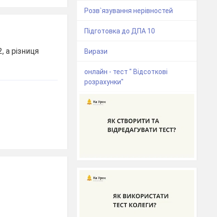
Розв`язування нерівностей
Підготовка до ДПА 10
2, а різниця
Вирази
онлайн - тест " Відсоткові
розрахунки"