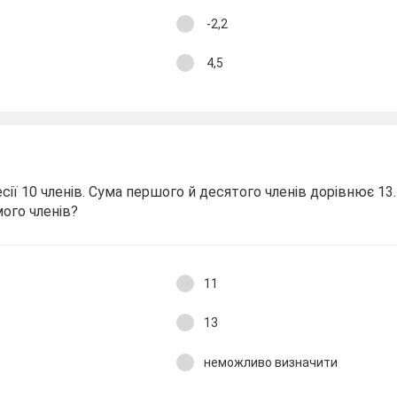
-2,2
4,5
сії 10 членів. Сума першого й десятого членів дорівнює 13
ого членів?
11
13
неможливо визначити