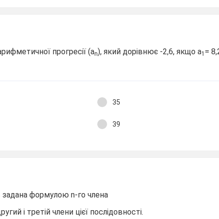
арифметичної прогресії (а
), який дорівнює -2,6, якщо а
= 8,
n
1
35
39
 задана формулою n-го члена
другий і третій члени цієї послідовності.