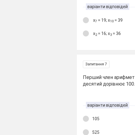
варіанти відповідей
х
= 19; х
= 39
7
10
х
= 16; х
= 36
2
3
Запитання 7
Перший член арифметич
десятий дорівнює 100
варіанти відповідей
105
525