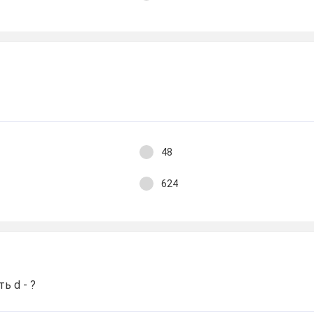
48
624
ть d - ?