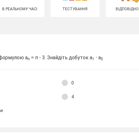
В РЕАЛЬНОМУ ЧАСІ
ТЕСТУВАННЯ
ВІДПОВІДНО
 формулою а
= п - 3. Знайдіть добуток а
⋅ а
п
1
5
0
4
ти