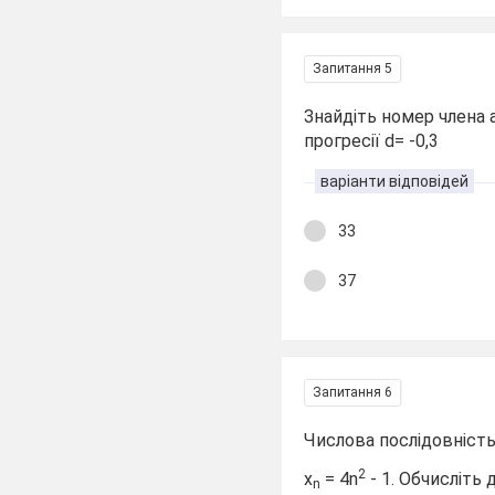
Запитання 5
Знайдіть номер члена 
прогресії d= -0,3
варіанти відповідей
33
37
Запитання 6
Числова послідовність
2
х
= 4n
- 1. Обчисліть 
n