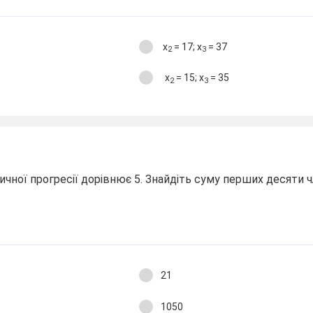
х
= 17; х
= 37
2
3
х
= 15; х
= 35
2
3
ної прогресії дорівнює 5. Знайдіть суму перших десяти ч
.
21
1050