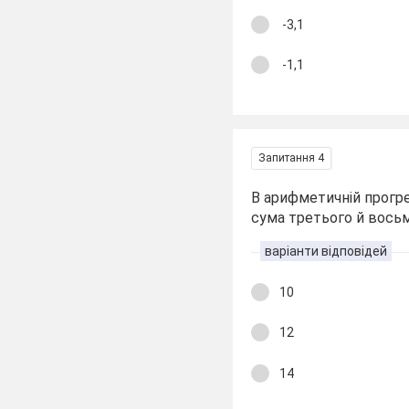
-3,1
-1,1
Запитання 4
В арифметичній прогре
сума третього й восьм
варіанти відповідей
10
12
14