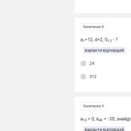
Запитання 8
a
=12, d=2, S
- ?
1
13
варіанти відповідей
24
312
Запитання 9
а
= 0, а
= -30, знайді
10
40
варіанти відповідей