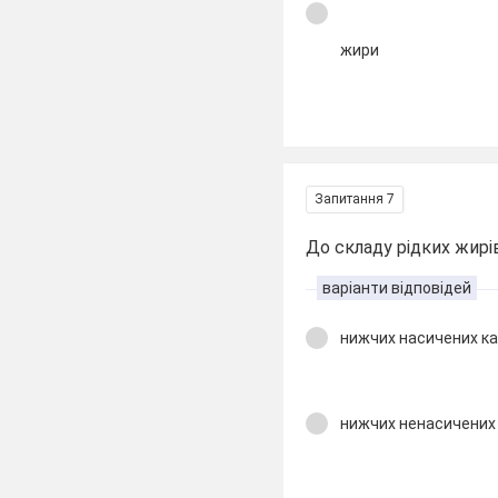
жири
Запитання 7
До складу рідких жир
варіанти відповідей
нижчих насичених к
нижчих ненасичених