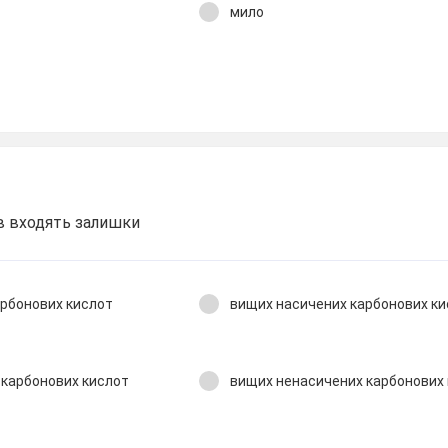
мило
ів входять залишки
арбонових кислот
вищих насичених карбонових ки
 карбонових кислот
вищих ненасичених карбонових