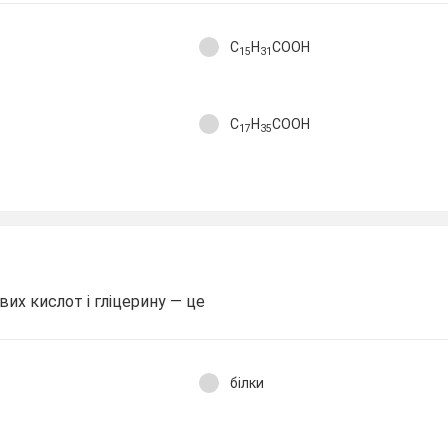
C
H
COOH
15
31
C
H
COOH
17
35
их кислот і гліцерину — це
білки