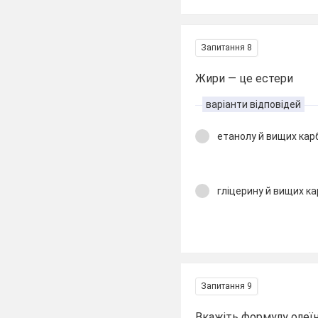
Запитання 8
Жири — це естери
варіанти відповідей
етанолу й вищих кар
гліцерину й вищих к
Запитання 9
Вкажіть формулу олеї