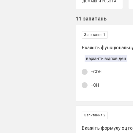
ДОМАШНЯ РОБОТА
11 запитань
Запитання 1
Вкажіть функціональн
варіанти відповідей
‒COH
‒OH
Запитання 2
Вкажіть формулу оцто