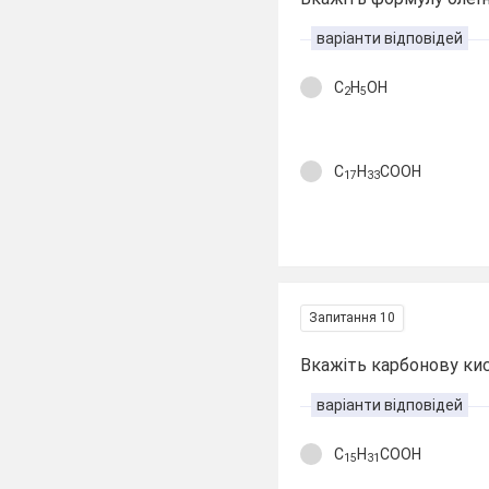
варіанти відповідей
C
H
OH
2
5
C
H
COOH
17
33
Запитання 10
Вкажіть карбонову ки
варіанти відповідей
C
H
COOH
15
31