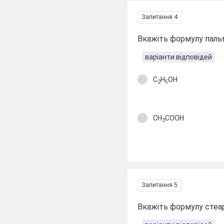
Запитання 4
Вкажіть формулу паль
варіанти відповідей
C
H
OH
2
5
CH
COOH
3
Запитання 5
Вкажіть формулу стеа