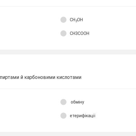
CH
OH
3
CH3COOH
спиртами й карбоновими кислотами
обміну
етерифікації