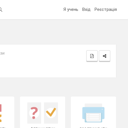
Я учень
Вхід
Реєстрація
ази