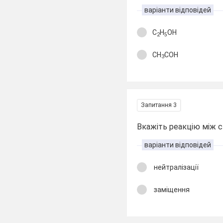
варіанти відповідей
C
H
OH
2
5
CH
COH
3
Запитання 3
Вкажіть реакцію між 
варіанти відповідей
нейтралізації
заміщення