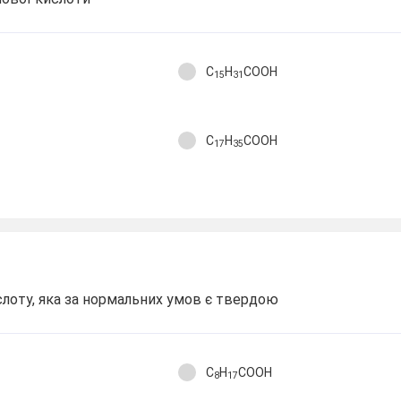
C
H
COOH
15
31
C
H
COOH
17
35
слоту, яка за нормальних умов є твердою
C
H
COOH
8
17