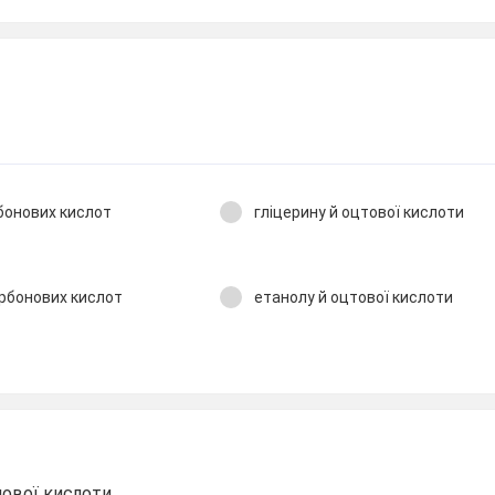
бонових кислот
гліцерину й оцтової кислоти
арбонових кислот
етанолу й оцтової кислоти
нової кислоти