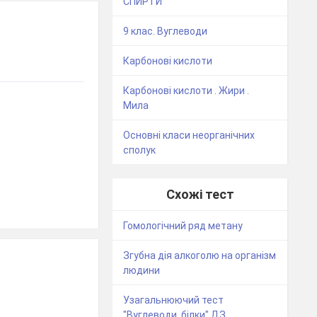
СПИРТИ
9 клас. Вуглеводи
Карбонові кислоти
Карбонові кислоти . Жири .
Мила
Основні класи неорганічних
сполук
Схожі тест
Гомологічний ряд метану
Згубна дія алкоголю на організм
людини
Узагальнюючий тест
"Вуглеводи, білки" ДЗ