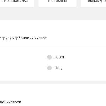
В РЕАЛЬНОМУ ЧАСІ
ТЕСТУВАННЯ
ВІДПОВІДНО
у групу карбонових кислот
‒COOH
‒NH
2
вої кислоти