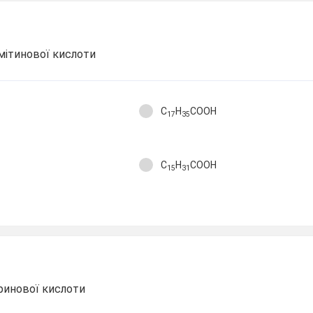
мітинової кислоти
C
H
COOH
17
35
C
H
COOH
15
31
ринової кислоти