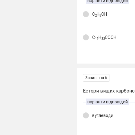
варіанти відповідей
C
H
OH
2
5
C
H
COOH
17
33
Запитання 6
Естери вищих карбонов
варіанти відповідей
вуглеводи