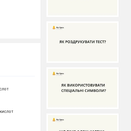
слот
 кислот