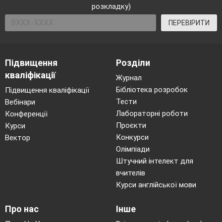
розкладку)
ПЕРЕВІРИТИ
Підвищення
Розділи
кваліфікації
Журнал
Бібліотека розробок
Підвищення кваліфікації
Тести
Вебінари
Лабораторні роботи
Конференції
Проєкти
Курси
Конкурси
Вектор
Олімпіади
Штучний інтелект для
вчителів
Курси англійської мови
Про нас
Інше