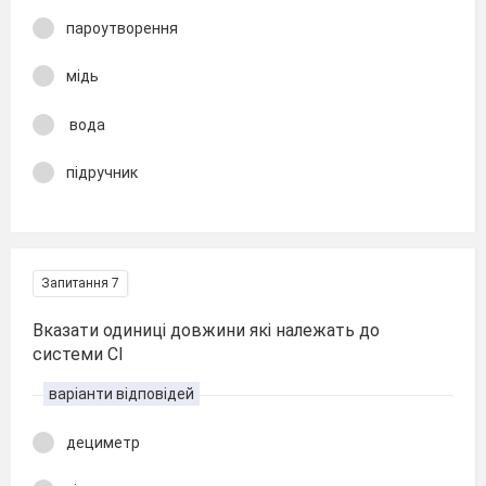
пароутворення
мідь
вода
підручник
Запитання 7
Вказати одиниці довжини які належать до
системи СІ
варіанти відповідей
дециметр