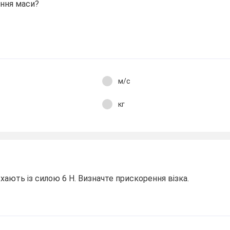
ння маси?
м/с
кг
хають із силою 6 Н. Визначте прискорення візка.