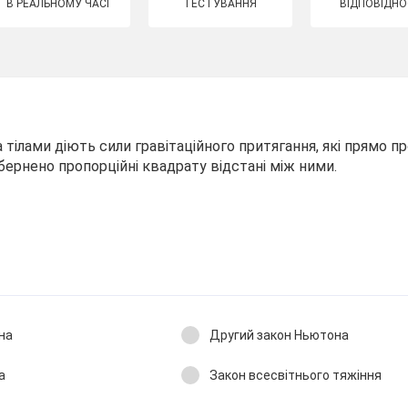
В РЕАЛЬНОМУ ЧАСІ
ТЕСТУВАННЯ
ВІДПОВІДНО
тілами діють сили гравітаційного притягання, які прямо пр
обернено пропорційні квадрату відстані між ними.
он Ньютона
Другий закон Ньютона
а
Закон всесвітнього тяжіння