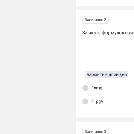
Запитання 2
За якою формулою виз
варіанти відповідей
F=mg
F=ρgV
Запитання 3