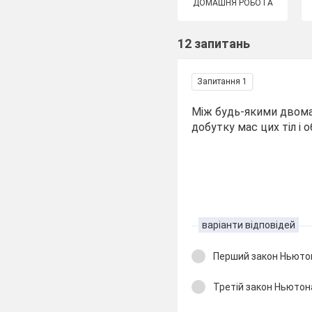
ДОМАШНЯ РОБОТА
12 запитань
Запитання 1
Між будь-якими двома 
добутку мас цих тіл і 
варіанти відповідей
Перший зак
Третій закон Ньютон