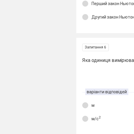
Перший зак
Другий зако
Запитання 6
Яка одиниця вимірюва
варіанти відповідей
м
2
м/с