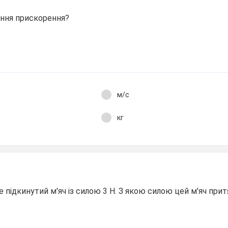
ння прискорення?
м/с
кг
 підкинутий м'яч із силою 3 Н. З якою силою цей м'яч прит