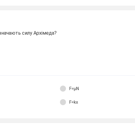
начають силу Архімеда?
F=μN
F=kx