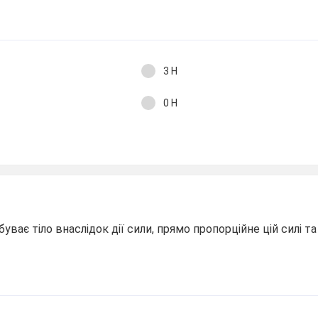
3 Н
0 Н
уває тіло внаслідок дії сили, прямо пропорційне цій силі т