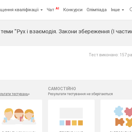
AI
щення кваліфікації
Чат
Конкурси
Олімпіада
Інше
еми ''Рух і взаємодія. Закони збереження (І частин
т
Тест виконано: 157 ра
САМОСТІЙНО
льтати тестувань
»
Результати тестування не зберігаються