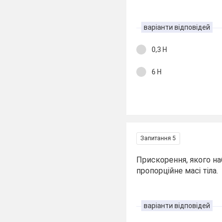
варіанти відповідей
0,3 Н
6 Н
Запитання 5
Прискорення, якого наб
пропорційне масі тіла.
варіанти відповідей