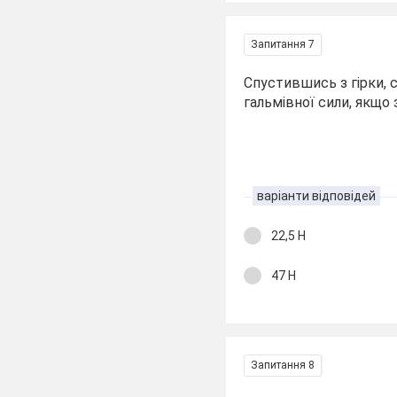
Запитання 7
Спустившись з гірки, 
гальмівної сили, якщо 
варіанти відповідей
22,5 Н
47 Н
Запитання 8