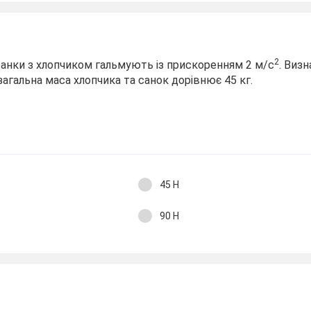
2
санки з хлопчиком гальмують із прискоренням 2 м/с
. Виз
загальна маса хлопчика та санок дорівнює 45 кг.
45 Н
90 Н