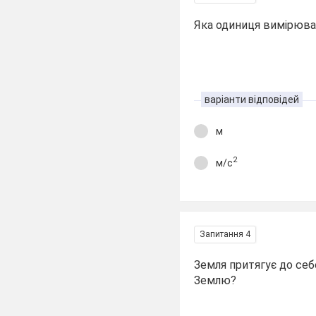
Яка одиниця вимірюва
варіанти відповідей
м
2
м/с
Запитання 4
Земля притягує до себе
Землю?