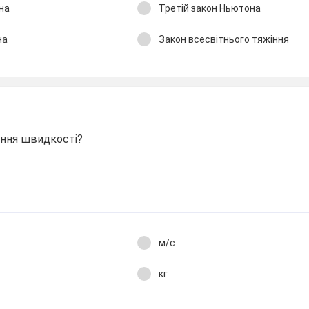
он Ньютона
Третій закон Ньютона
н Ньютона
Закон всесвітнього тяжіння
ння швидкості?
м/с
кг