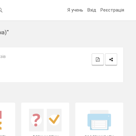
Я учень
Вхід
Реєстрація
а)''
зів