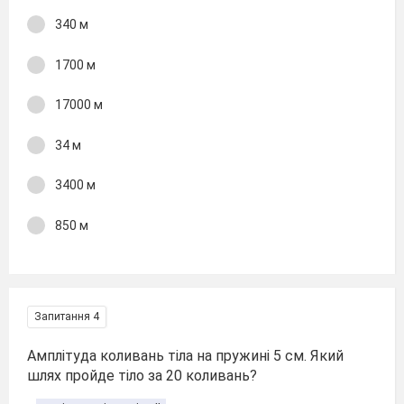
340 м
1700 м
17000 м
34 м
3400 м
850 м
Запитання 4
Амплітуда коливань тіла на пружині 5 см. Який
шлях пройде тіло за 20 коливань?