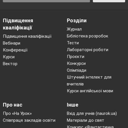
Підвищення
Розділи
кваліфікації
Журнал
Бібліотека розробок
Підвищення кваліфікації
Тести
Вебінари
Лабораторні роботи
Конференції
Проєкти
Курси
Конкурси
Вектор
Олімпіади
Штучний інтелект для
вчителів
Курси англійської мови
Про нас
Інше
Про «На Урок»
Вхід для учнів (naurok.ua)
Співпраця закладів освіти
Матеріали до свят
Конкурс «Фантастична