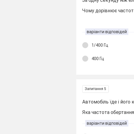
За одну секунду ніж е
Чому дорівнює частот
варіанти відповідей
1/400 Гц
400 Гц
Запитання 5
Автомобіль їде і його 
Яка частота обертання
варіанти відповідей