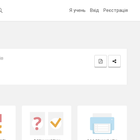
Я учень
Вхід
Реєстрація
ів