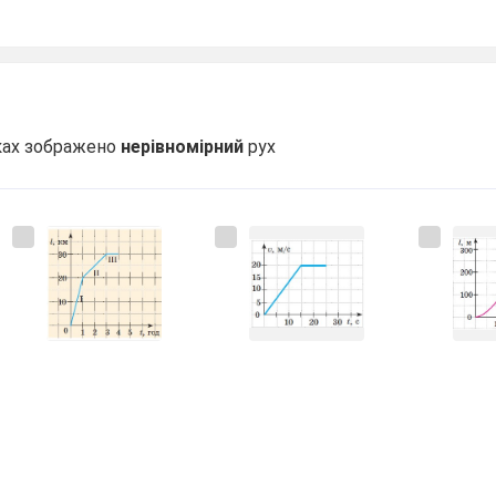
іках зображено
нерівномірний
рух