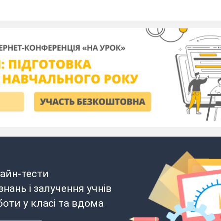
айн-тести
нань і залучення учнів
боти у класі та вдома