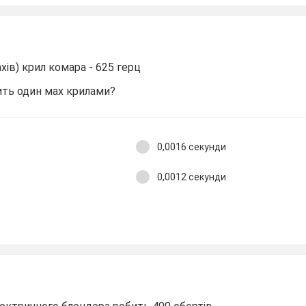
хів) крил комара - 625 герц
ить один мах крилами?
0,0016 секунди
0,0012 секунди