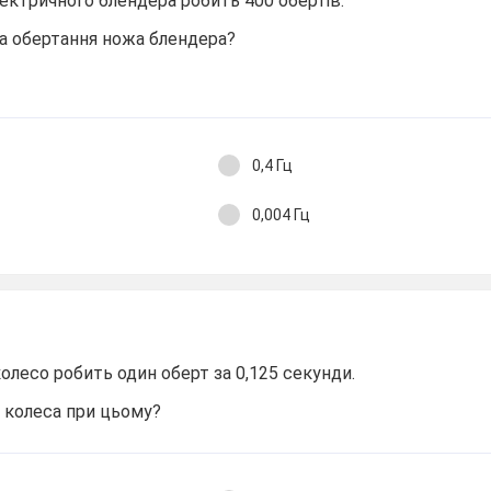
лектричного блендера робить 400 обертів.
а обертання ножа блендера?
0,4 Гц
0,004 Гц
колесо робить один оберт за 0,125 секунди.
 колеса при цьому?