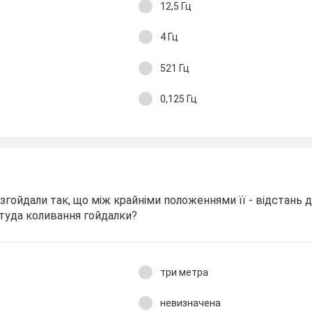
12,5 Гц
4 Гц
521 Гц
0,125 Гц
розгойдали так, що між крайніми положеннями її - відстань
літуда коливання гойдалки?
три метра
невизначена