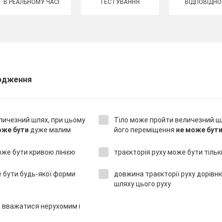
В РЕАЛЬНОМУ ЧАСІ
ТЕСТУВАННЯ
ВІДПОВІДНО
рдження
личезний шлях, при цьому
Тіло може пройти величезний ш
же бути
дуже малим
його переміщення
не може бут
оже бути кривою лінією
траєкторія руху може бути тільк
е бути будь-якої форми
довжина траєкторії руху дорівн
шляху цього руху
 вважатися нерухомим і