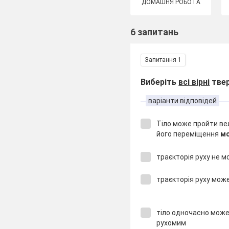
ДОМАШНЯ РОБОТА
6 запитань
Запитання 1
Виберіть
всі вірні
тве
варіанти відповідей
Тіло може пройти ве
його переміщення
мо
траєкторія руху не м
траєкторія руху мож
тіло одночасно може
рухомим