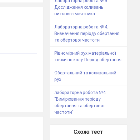
Лабораторна робота № 5.
Дослідження коливань
нитяного маятника
Лабораторна робота № 4.
Визначення періоду обертання
та обертової частоти
Рівномірний рух матеріальної
точки по колу. Період обертання
Обертальний та коливальний
рух
лабораторна робота №4
"Вимірювання періоду
обертання та обертової
частоти"
Схожі тест