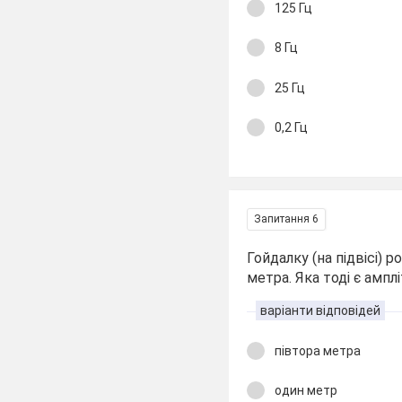
125 Гц
8 Гц
25 Гц
0,2 Гц
Запитання 6
Гойдалку (на підвісі) 
метра. Яка тоді є амп
варіанти відповідей
півтора метра
один метр