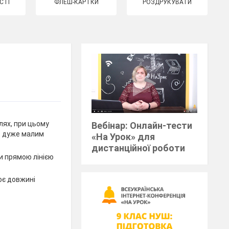
СТІ
ФЛЕШ-КАРТКИ
РОЗДРУКУВАТИ
лях, при цьому
Вебінар: Онлайн-тести
и
дуже малим
«На Урок» для
дистанційної роботи
и прямою лінією
ює довжині