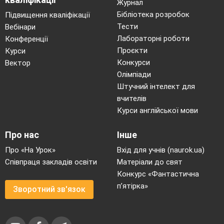
Журнал
Бібліотека розробок
Підвищення кваліфікації
Тести
Вебінари
Лабораторні роботи
Конференції
Проєкти
Курси
Конкурси
Вектор
Олімпіади
Штучний інтелект для
вчителів
Курси англійської мови
Про нас
Інше
Про «На Урок»
Вхід для учнів (naurok.ua)
Співпраця закладів освіти
Матеріали до свят
Конкурс «Фантастична
п’ятірка»
Зворотний зв'язок