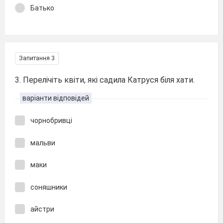
Батько
Запитання 3
3. Перелічіть квіти, які садила Катруся біля хати.
варіанти відповідей
чорнобривці
мальви
маки
соняшники
айстри