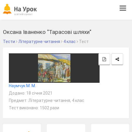
Tog
navi
Оксана Іваненко "Тарасові шляхи"
Тести
Літературне читання
4 клас
Тест
Наумчук М. М.
Додано: 18 січня 2021
Предмет: Літературне читання, 4 клас
Тест виконано: 1502 рази