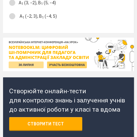
А
(3; −2), В
(5; −4)
1
1
А
(−2; 3), В
(−4; 5)
1
1
Створюйте онлайн-тести
для контролю знань і залучення учнів
до активної роботи у класі та вдома
СТВОРИТИ ТЕСТ