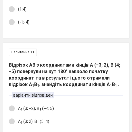
(1;4)
(-1;-4)
Запитання 11
Відрізок АВ з координатами кінців А (−3; 2), В (4;
−5) повернули на кут 180° навколо початку
координат та в результаті цього отримали
відрізок А
В
. знайдіть координати кінців А
В
.
1
1
1
1
варіанти відповідей
А
(3; −2), В
(−4; 5)
1
1
А
(3; 2), В
(5; 4)
1
1