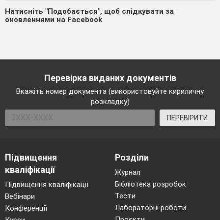
Натисніть "Подобається", щоб слідкувати за
оновленнями на Facebook
Перевірка виданих документів
Вкажіть номер документа (використовуйте кириличну
розкладку)
ПЕРЕВІРИТИ
Підвищення
Розділи
кваліфікації
Журнал
Бібліотека розробок
Підвищення кваліфікації
Тести
Вебінари
Лабораторні роботи
Конференції
Проєкти
Курси