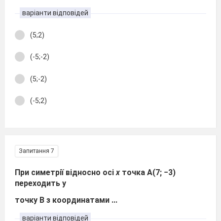
варіанти відповідей
(5;2)
(-5;-2)
(5;-2)
(-5;2)
Запитання 7
При симетрії відносно осі
х
точка А(7; −3)
переходить у
точку В з координатами ...
варіанти відповідей