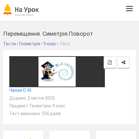
Tog
navi
Переміщення. Симетрія.Поворот
Тести
Геометрія
9 клас
Тест
Чалая О. Ю.
Додано: 2 квітня 2020
Предмет: Геометрія, 9 клас
Тест виконано: 556 разів