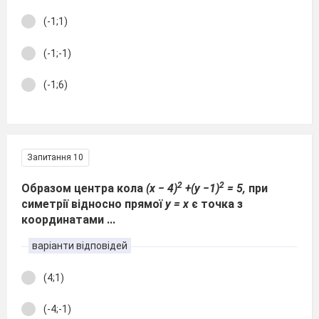
(-1;1)
(-1;-1)
(-1;6)
Запитання 10
2
2
Образом центра кола
(х − 4)
+(у −1)
= 5,
при
симетрії відносно прямої
у = х
є точка з
координатами ...
варіанти відповідей
(4;1)
(-4;-1)