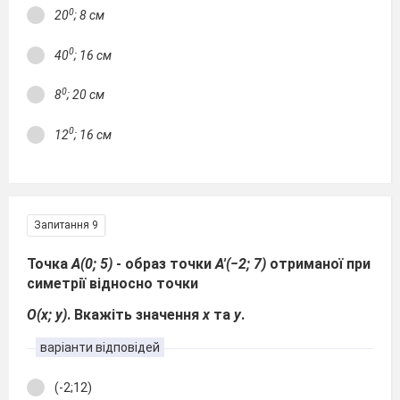
0
20
; 8 см
0
40
; 16 см
0
8
; 20 см
0
12
; 16 см
Запитання 9
Точка
А(0; 5)
- образ точки
А'(−2; 7)
отриманої при
симетрії відносно точки
О(х; у)
. Вкажіть значення
х
та
у
.
варіанти відповідей
(-2;12)