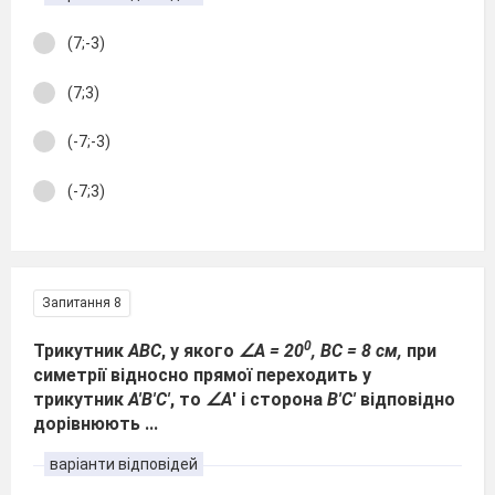
(7;-3)
(7;3)
(-7;-3)
(-7;3)
Запитання 8
0
Трикутник
АВС
, у якого
∠А = 20
, ВС = 8 см,
при
симетрії відносно прямої переходить у
трикутник
А'B'C'
, то
∠А
' і сторона
B'C'
відповідно
дорівнюють ...
варіанти відповідей