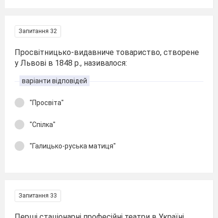
Запитання 32
Просвітницько-видавниче товариство, створене
у Львові в 1848 р., називалося:
варіанти відповідей
"Просвіта"
"Спілка"
"Галицько-руська матиця"
Запитання 33
Перші стаціонарні професійні театри в Україні