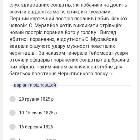
слух здивованих солдатів, які побачили на досить
значній віддалі гармати, прикриті гусарами...
Перший картечний постріл поранив і вбив кількох
чоловік. С. Муравйов хотів викликати стрільців:
новий постріл поранив його у голову... Вигляд
вбитих і поранених, відсутність С. Муравйова
завдали рішучого удару мужності повсталих
чернігівців... За наказом генерала Гейсмара гусари
оточили офіцерів і поранених солдатів і відібрали в
них зброю. Таким чином закінчилося згубне для
багатьох повстання Чернігівського полку...»
варіанти відповідей
28 грудня 1825 р.
10-15 січня 1825 р
16 березня 1826