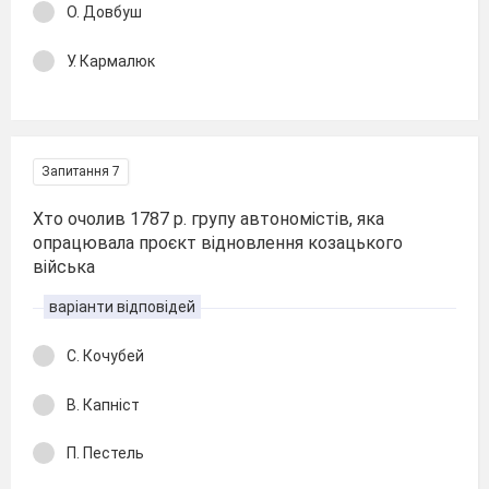
О. Довбуш
У. Кармалюк
Запитання 7
Хто очолив 1787 р. групу автономістів, яка
опрацювала проєкт відновлення козацького
війська
варіанти відповідей
С. Кочубей
В. Капніст
П. Пестель