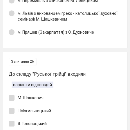
м. Перемишль з єпископом М. Левицьким
м. Львів з вихованцем греко - католицької духовної
семінарії М. Шашкевичем
м. Пряшев (Закарпаття) з О. Духновиче
Запитання 26
До складу "Руської трійці" входили:
варіанти відповідей
М. Шашкевич
І. Могильницький
Я. Головацький