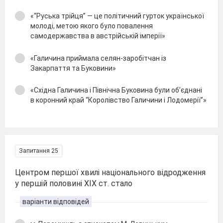
«“Руська трійця” — це політичний гурток української
молоді, метою якого було повалення
самодержавства в австрійській імперії»
«Галичина приймала селян-заробітчан із
Закарпаття та Буковини»
«Східна Галичина і Північна Буковина були об’єднані
в коронний край “Королівство Галичини і Лодомерії”»
Запитання 25
Центром першої хвилі національного відродження
у першій половині XIX ст. стало
варіанти відповідей