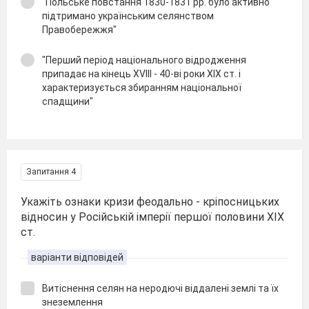
"Польське повстання 1830-1831 рр. було активно
підтримано українським селянством
Правобережжя"
"Перший період національного відродження
припадає на кінець XVIII - 40-ві роки XIX ст. і
характеризується збиранням національної
спадщини"
Запитання 4
Укажіть ознаки кризи феодально - кріпосницьких
відносин у Російській імперії першої половини XIX
ст.
варіанти відповідей
Витіснення селян на неродючі віддалені землі та їх
знеземлення