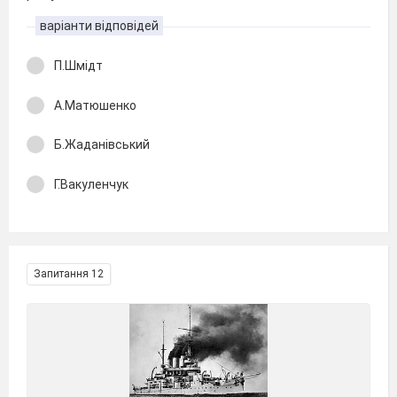
варіанти відповідей
П.Шмідт
А.Матюшенко
Б.Жаданівський
Г.Вакуленчук
Запитання 12