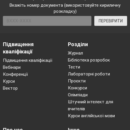
Вкажіть номер документа (використовуйте кириличну
розкладку)
ПЕРЕВІРИТИ
Підвищення
Розділи
кваліфікації
Журнал
Бібліотека розробок
Підвищення кваліфікації
Тести
Вебінари
Лабораторні роботи
Конференції
Проєкти
Курси
Конкурси
Вектор
Олімпіади
Штучний інтелект для
вчителів
Курси англійської мови
Про нас
Інше