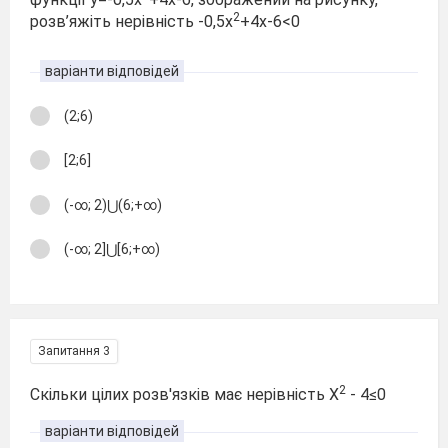
2
розв’яжіть нерівність -0,5х
+4х-6<0
варіанти відповідей
(2;6)
[2;6]
(-∞; 2)⋃(6;+∞)
(-∞; 2]⋃[6;+∞)
Запитання 3
2
Скільки цілих розв'язків має нерівність Х
- 4≤0
варіанти відповідей