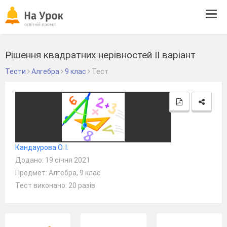
Tog
navi
Рішення квадратних нерівностей ІІ варіант
Тести
Алгебра
9 клас
Тест
Кандаурова О. І.
Додано: 19 січня 2021
Предмет: Алгебра, 9 клас
Тест виконано: 20 разів