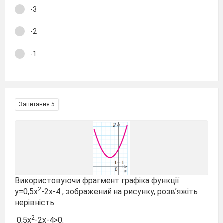
-3
-2
-1
Запитання 5
Використовуючи фрагмент графіка функції
2
у=0,5х
-2х-4 , зображений на рисунку, розв’яжіть
нерівність
2
0,5х
-2х-4>0.