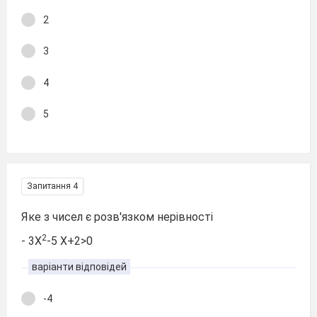
2
3
4
5
Запитання 4
Яке з чисел є розв'язком нерівності
2
- 3Х
-5 Х+2>0
варіанти відповідей
-4