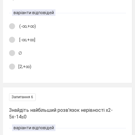
варіанти відповідей
(-∞;+∞)
[-∞;+∞]
∅
[2;+∞)
Запитання 6
Знайдіть найбільший розв'язок нерівності х2-
5х-14≤0
варіанти відповідей