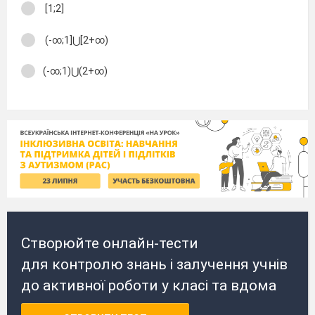
[1;2]
(-∞;1]⋃[2+∞)
(-∞;1)⋃(2+∞)
Створюйте онлайн-тести
для контролю знань і залучення учнів
до активної роботи у класі та вдома