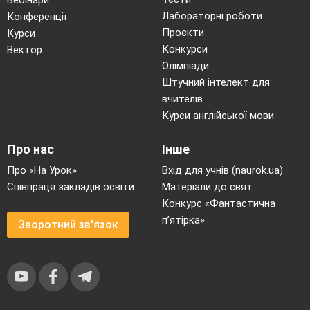
Лабораторні роботи
Конференції
Проєкти
Курси
Конкурси
Вектор
Олімпіади
Штучний інтелект для
вчителів
Курси англійської мови
Про нас
Інше
Про «На Урок»
Вхід для учнів (naurok.ua)
Співпраця закладів освіти
Матеріали до свят
Конкурс «Фантастична
п’ятірка»
Зворотний зв'язок