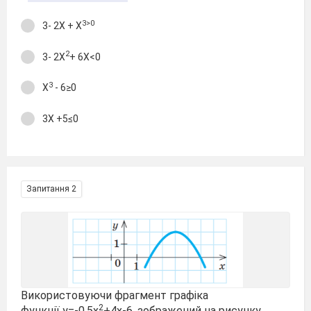
3>0
3- 2Х + Х
2
3- 2Х
+ 6Х<0
3
Х
- 6≥0
3Х +5≤0
Запитання 2
Використовуючи фрагмент графіка
2
функції у=-0,5х
+4х-6, зображений на рисунку,