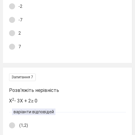
-2
-7
2
7
Запитання 7
Розв'яжіть нерівність
2
Х
- 3Х + 2≥ 0
варіанти відповідей
(1;2)