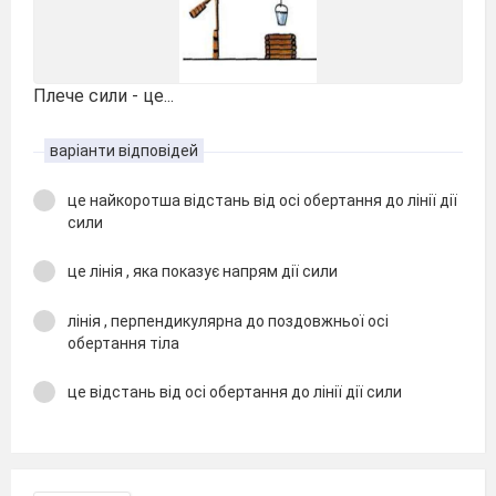
Плече сили - це...
варіанти відповідей
це найкоротша відстань від осі обертання до лінії дії
сили
це лінія , яка показує напрям дії сили
лінія , перпендикулярна до поздовжньої осі
обертання тіла
це відстань від осі обертання до лінії дії сили