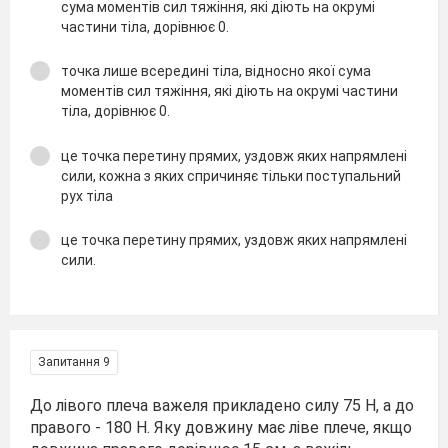
сума моментів сил тяжіння, які діють на окрумі
частини тіла, дорівнює 0.
точка лише всередині тіла, відносно якої сума
моментів сил тяжіння, які діють на окрумі частини
тіла, дорівнює 0.
це точка перетину прямих, уздовж яких напрямлені
сили, кожна з яких спричиняє тільки поступальний
рух тіла
це точка перетину прямих, уздовж яких напрямлені
сили.
Запитання 9
До лівого плеча важеля прикладено силу 75 Н, а до
правого - 180 Н. Яку довжину має ліве плече, якщо