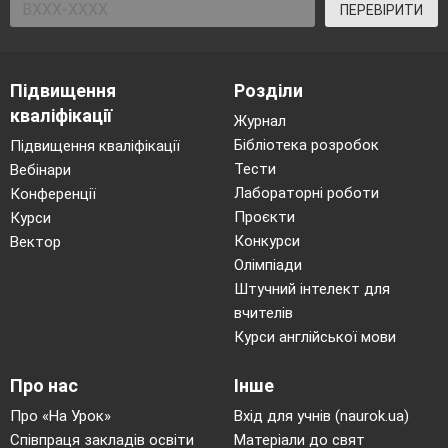
ПЕРЕВІРИТИ
Підвищення
Розділи
кваліфікації
Журнал
Бібліотека розробок
Підвищення кваліфікації
Тести
Вебінари
Лабораторні роботи
Конференції
Проєкти
Курси
Конкурси
Вектор
Олімпіади
Штучний інтелект для
вчителів
Курси англійської мови
Про нас
Інше
Про «На Урок»
Вхід для учнів (naurok.ua)
Співпраця закладів освіти
Матеріали до свят