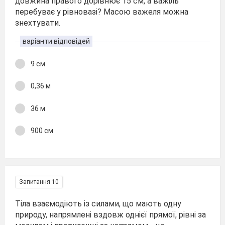
довжина правого дорівнює 15 см, а важіль
перебуває у рівновазі? Масою важеля можна
знехтувати.
варіанти відповідей
9 см
0,36 м
36 м
900 см
Запитання 10
Тіла взаємодіють із силами, що мають одну
природу, напрямлені вздовж однієї прямої, рівні за