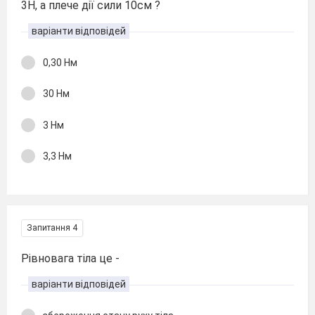
3Н, а плече дії сили 10см ?
варіанти відповідей
0,30 Нм
30 Нм
3 Нм
3,3 Нм
Запитання 4
Рівновага тіла це -
варіанти відповідей