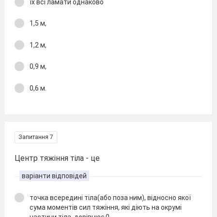
їх всі ламати однаково
1,5 м,
1,2 м,
0,9 м,
0,6 м.
Запитання 7
Центр тяжіння тіла - це
варіанти відповідей
точка всередині тіла(або поза ним), відносно якої
сума моментів сил тяжіння, які діють на окрумі