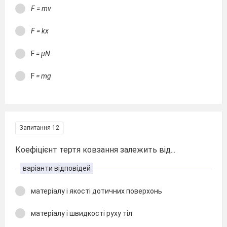
F = mv
F = kx
F
= μN
F
= mg
Запитання 12
Коефіцієнт тертя ковзання залежить від...
варіанти відповідей
матеріалу і якості дотичних поверхонь
матеріалу і швидкості руху тіл