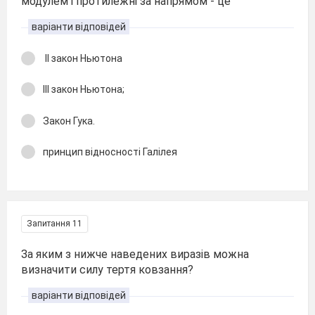
модулем і протилежні за напрямом - це
варіанти відповідей
ІІ закон Ньютона
ІІІ закон Ньютона;
Закон Гука.
принцип відносності Галілея
Запитання 11
За яким з нижче наведених виразів можна
визначити силу тертя ковзання?
варіанти відповідей