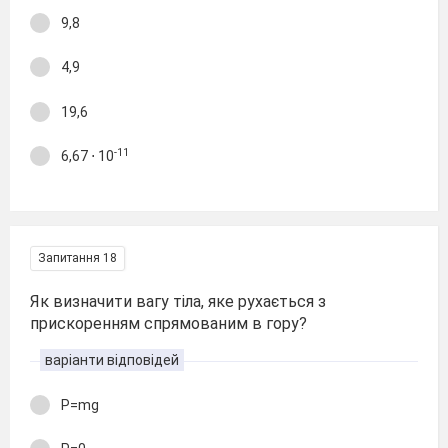
9,8
4,9
19,6
-11
6,67 ⋅ 10
Запитання 18
Як визначити вагу тіла, яке рухається з
прискоренням спрямованим в гору?
варіанти відповідей
P=mg