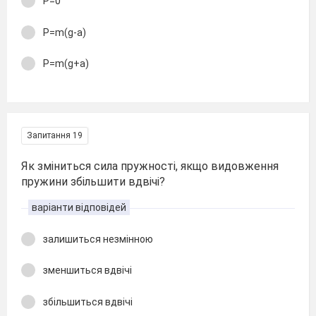
P=0
P=m(g-a)
P=m(g+a)
Запитання 19
Як зміниться сила пружності, якщо видовження
пружини збільшити вдвічі?
варіанти відповідей
залишиться незмінною
зменшиться вдвічі
збільшиться вдвічі