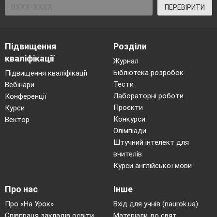
ПЕРЕВІРИТИ
Підвищення
Розділи
кваліфікації
Журнал
Бібліотека розробок
Підвищення кваліфікації
Тести
Вебінари
Лабораторні роботи
Конференції
Проєкти
Курси
Конкурси
Вектор
Олімпіади
Штучний інтелект для
вчителів
Курси англійської мови
Про нас
Інше
Про «На Урок»
Вхід для учнів (naurok.ua)
Співпраця закладів освіти
Матеріали до свят