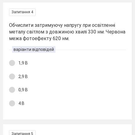
Запитання 4
Обчислити затримуючу напругу при освітленні
металу світлом з довжиною хвилі 330 нм. Червона
межа фотоефекту 620 нм.
варіанти відповідей
1,9 В
2,9 В
0,9 В
4 В
Запитання 5