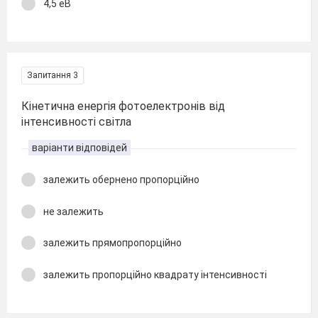
4,5 еВ
Запитання 3
Кінетична енергія фотоелектронів від
інтенсивності світла
варіанти відповідей
залежить обернено пропорційно
не залежить
залежить прямопропорційно
залежить пропорційно квадрату інтенсивності