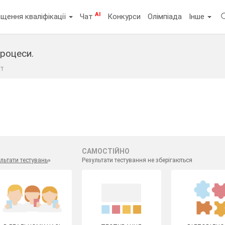
AI
щення кваліфікації
Чат
Конкурси
Олімпіада
Інше
процеси.
ст
САМОСТІЙНО
льтати тестувань
»
Результати тестування не зберігаються