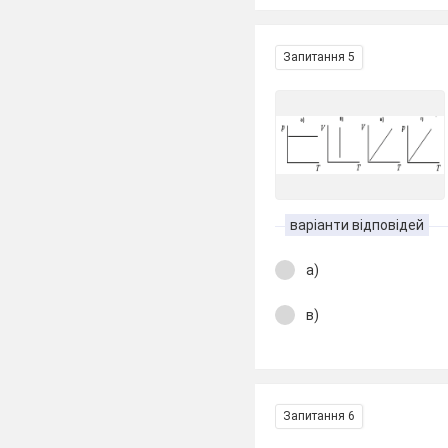
Запитання 5
варіанти відповідей
а)
в)
Запитання 6