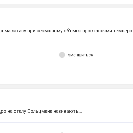
ої маси газу при незмінному об'ємі зі зростаннями темпер
зменшиться
ро на сталу Больцмана називають....