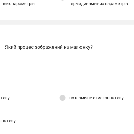
ічних параметрів
термодинамічних параметрів
Який процес зображений на малюнку?
 газу
ізотермічне стискання газу
ння газу