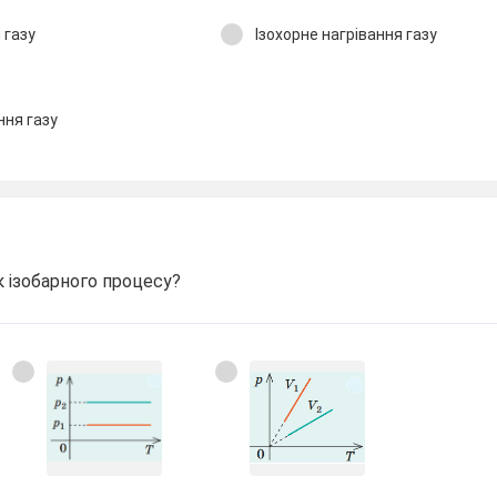
 газу
Ізохорне нагрівання газу
ння газу
к ізобарного процесу?