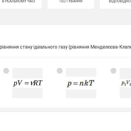
В РЕАЛЬНОМУ ЧАСІ
ТЕСТУВАННЯ
ВІДПОВІДНО
івняння стану ідеального газу (рівняння Менделєєва-Клап