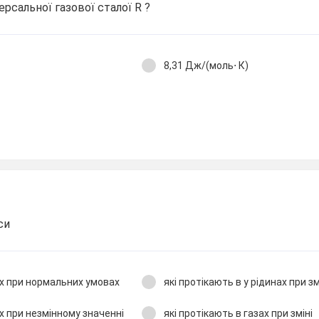
рсальної газової сталої R ?
8,31 Дж/(моль⋅ К)
си
ах при нормальних умовах
які протікають в у рідинах при зм
ах при незмінному значенні
які протікають в газах при зміні