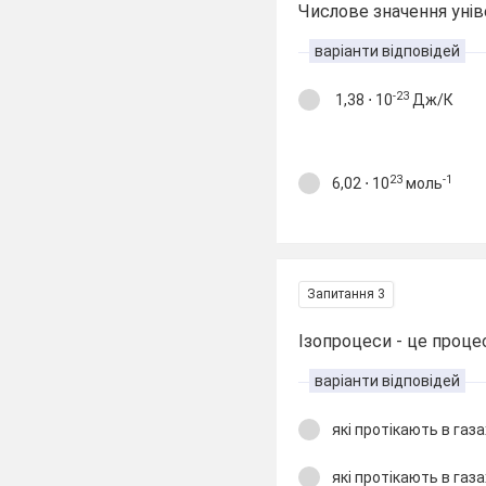
Числове значення уніве
варіанти відповідей
-23
1,38 ⋅ 10
Дж/К
23
-1
6,02 ⋅ 10
моль
Запитання 3
Ізопроцеси - це проце
варіанти відповідей
які протікають в газ
які протікають в газ