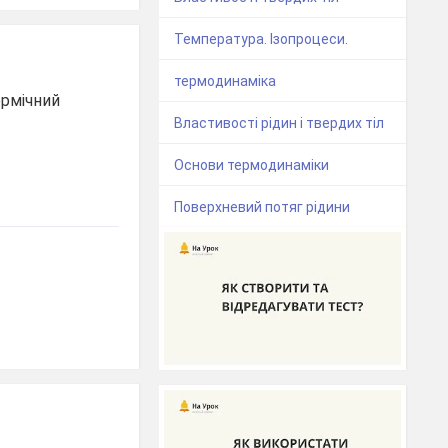
Температура. Ізопроцеси.
термодинаміка
ермічний
Властивості рідин і твердих тіл
Основи термодинаміки
Поверхневий потяг рідини