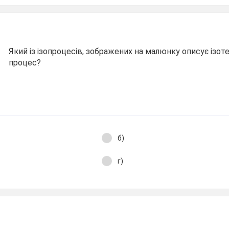
Який із ізопроцесів, зображених на малюнку описує ізот
процес?
б)
г)