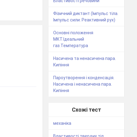
Властивості речовини"
Фізичний диктант (Імпульс тіла.
Імпульс сили. Реактивний рух)
Основні положення
МКТ.Ідеальний
газ.Температура
Насичена та ненасичена пара.
Кипіння
Пароутворення і конденсація.
Насичена і ненасичена пара.
Кипіння
Схожі тест
механіка
Властивості твердих тіл