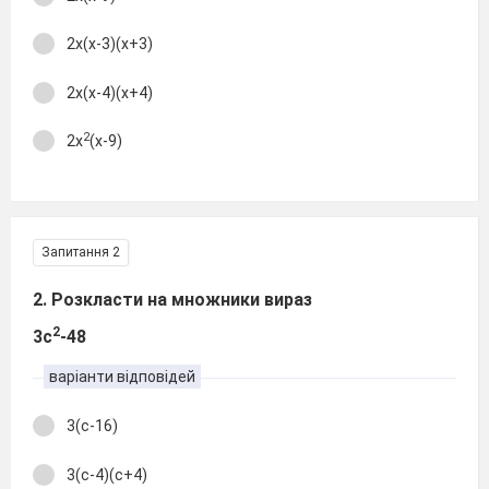
2х(х-3)(х+3)
2х(х-4)(х+4)
2
2х
(х-9)
Запитання 2
2. Розкласти на множники вираз
2
3с
-48
варіанти відповідей
3(с-16)
3(с-4)(с+4)