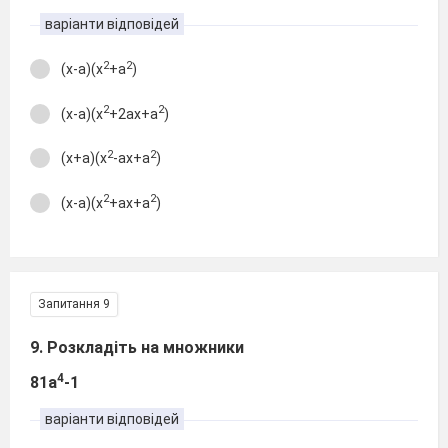
варіанти відповідей
2
2
(х-а)(х
+а
)
2
2
(х-а)(х
+2ах+а
)
2
2
(х+а)(х
-ах+а
)
2
2
(х-а)(х
+ах+а
)
Запитання 9
9. Розкладіть на множники
4
81а
-1
варіанти відповідей