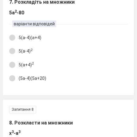
7. Розкладіть на множники
2
5а
-80
варіанти відповідей
5(а-4)(а+4)
2
5(а-4)
2
5(а+4)
(5а-4)(5а+20)
Запитання 8
8. Розкласти на множники
3
3
х
-а