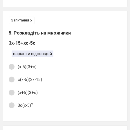
Запитання 5
5. Розкладіть на множники
3х-15+хс-5с
варіанти відповідей
(х-5)(3+с)
с(х-5)(3х-15)
(х+5)(3+с)
2
3с(х-5)