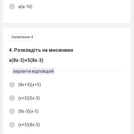
а(а-10)
Запитання 4
4. Розкладіть на множники
х(8х-3)+5(8х-3)
варіанти відповідей
(8х+3)(х+5)
(х+5)(5х-3)
(8х-3)(х-5)
(х+5)(8х-3)