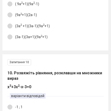
2
2
( 9а
+1)(9а
-1)
2
(9а
+1)(2а-1)
2
2
(3а
+1)(3а-1)(9а
+1)
2
(3а-1)(3а+1)(9а
+1)
Запитання 10
10. Розвяжіть рівняння, розклавши на множники
вираз
3
2
х
+3х
-х-3=0
варіанти відповідей
-1 ; 1