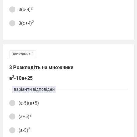
2
3(с-4)
2
3(с+4)
Запитання 3
3 Розкладіть на множники
2
а
-10а+25
варіанти відповідей
(а-5)(а+5)
2
(а+5)
2
(а-5)