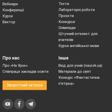
Тести
Вебінари
Лабораторні роботи
Конференції
Проєкти
Курси
Конкурси
Вектор
Олімпіади
Штучний інтелект для
вчителів
Курси англійської мови
Про нас
Інше
Про «На Урок»
Вхід для учнів (naurok.ua)
Співпраця закладів освіти
Матеріали до свят
Конкурс «Фантастична
п’ятірка»
Зворотний зв'язок