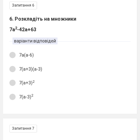
Запитання 6
6. Розкладіть на множники
2
7а
-42а+63
варіанти відповідей
7а(а-6)
7(а+3)(а-3)
2
7(а+3)
2
7(а-3)
Запитання 7