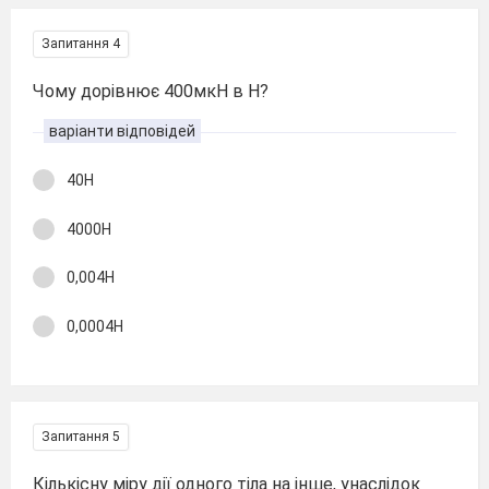
Запитання 4
Чому дорівнює 400мкН в Н?
варіанти відповідей
40Н
4000Н
0,004Н
0,0004Н
Запитання 5
Кількісну міру дії одного тіла на інше, унаслідок