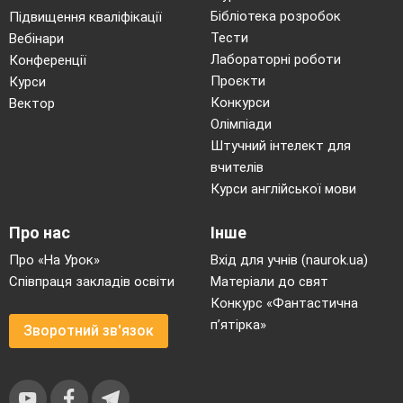
Бібліотека розробок
Підвищення кваліфікації
Тести
Вебінари
Лабораторні роботи
Конференції
Проєкти
Курси
Конкурси
Вектор
Олімпіади
Штучний інтелект для
вчителів
Курси англійської мови
Про нас
Інше
Про «На Урок»
Вхід для учнів (naurok.ua)
Співпраця закладів освіти
Матеріали до свят
Конкурс «Фантастична
п’ятірка»
Зворотний зв'язок