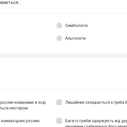
вається...
Симбіологія
Альгологія
рослин комахами, в ході
Лишайник складається з гриба й
ються нектаром
і комахоїдних рослин.
Багато грибів одержують від де
речовини і забезпечує його мін