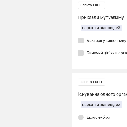
Запитання 10
Приклади мутуалізму..
варіанти відповідей
Бактерії у кишечнику
Бичачий ціп'як в орг
Запитання 11
Існування одного орга
варіанти відповідей
Екзосимбіоз