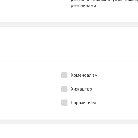
речовинами
Коменсалізм
Хижацтво
Паразитизм