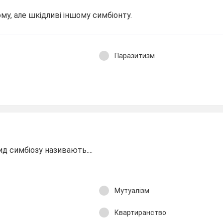
ому, але шкідливі іншому симбіонту.
Паразитизм
д симбіозу називають....
Мутуалізм
Квартиранство