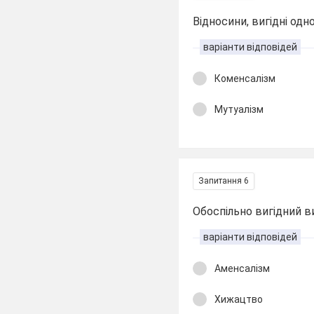
Відносини, вигідні одн
варіанти відповідей
Коменсалізм
Мутуалізм
Запитання 6
Обоспільно вигідний ви
варіанти відповідей
Аменсалізм
Хижацтво