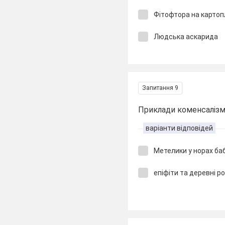
Фітофтора на картоп
Людська аскарида
Запитання 9
Приклади коменсалізму
варіанти відповідей
Метелики у норах ба
епіфіти та деревні р