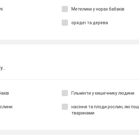
лі
Метелики у норах бабаків
орхідеї та дерева
...
баків
Гільмінти у кишечнику людини
ослини
насіння та плоди рослин, які п
тваринами