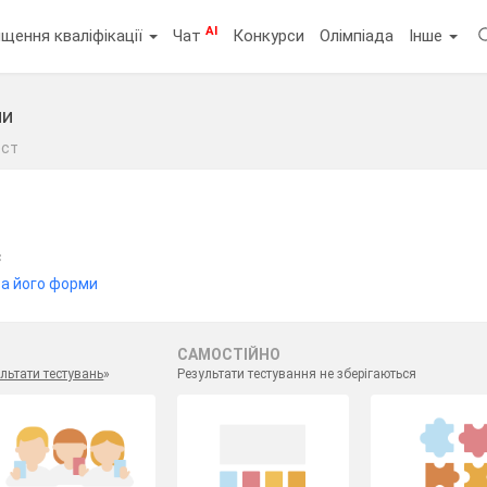
AI
щення кваліфікації
Чат
Конкурси
Олімпіада
Інше
ми
ест
с
та його форми
САМОСТІЙНО
льтати тестувань
»
Результати тестування не зберігаються