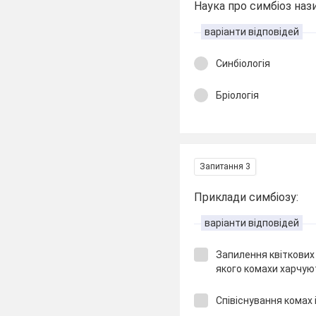
Наука про симбіоз нази
варіанти відповідей
Синбіологія
Бріологія
Запитання 3
Приклади симбіозу:
варіанти відповідей
Запилення квіткових 
якого комахи харчу
Співіснування комах 