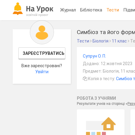
Журнал
Бібліотека
Тести
Підви
Симбіоз та його фор
Тести
Біологія
11 клас
Т
ЗАРЕЄСТРУВАТИСЬ
Супрун О. П.
Додано: 12 жовтня 2023
Вже зареєстровані?
Предмет: Біологія, 11 кла
Увійти
Копія з тесту:
Симбіоз 
РОБОТА З УЧНЯМИ
Результати учнів на сторінці «
Резу