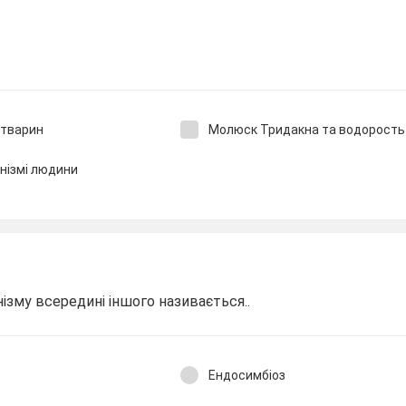
 тварин
Молюск Тридакна та водорость
анізмі людини
нізму всередині іншого називається..
Ендосимбіоз