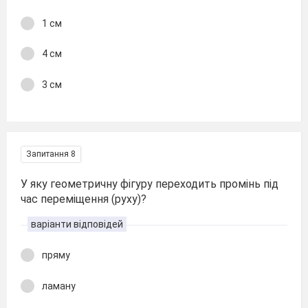
1 см
4 см
3 см
Запитання 8
У яку геометричну фігуру переходить промінь під
час переміщення (руху)?
варіанти відповідей
пряму
ламану