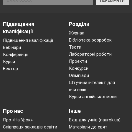
ПЕРЕВІРИТИ
Підвищення
Розділи
кваліфікації
Журнал
Бібліотека розробок
Підвищення кваліфікації
Тести
Вебінари
Лабораторні роботи
Конференції
Проєкти
Курси
Конкурси
Вектор
Олімпіади
Штучний інтелект для
вчителів
Курси англійської мови
Про нас
Інше
Про «На Урок»
Вхід для учнів (naurok.ua)
Співпраця закладів освіти
Матеріали до свят