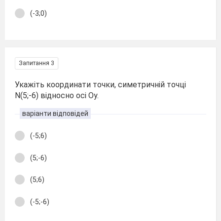
(-3;0)
Запитання 3
Укажіть координати точки, симетричній точці
N(5;-6) відносно осі Оу.
варіанти відповідей
(-5;6)
(5;-6)
(5;6)
(-5;-6)