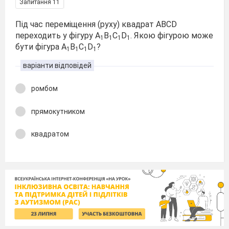
Запитання 11
Під час переміщення (руху) квадрат АВСD
переходить у фігуру А
В
С
D
. Якою фігурою може
1
1
1
1
бути фігура А
В
С
D
?
1
1
1
1
варіанти відповідей
ромбом
прямокутником
квадратом