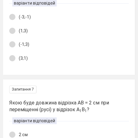
варіанти відповідей
(-3;-1)
(1;3)
(-1;3)
(3;1)
Запитання 7
Якою буде довжина відрізка АВ = 2 см при
переміщенні (русі) у відрізок А
В
?
1
1
варіанти відповідей
2 см