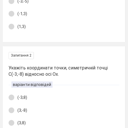
(-3;-5)
(-1;3)
(1;3)
Запитання 2
Укажіть координати точки, симетричній точці
С(-3;-8) відносно осі Ох.
варіанти відповідей
(-3;8)
(3;-8)
(3;8)