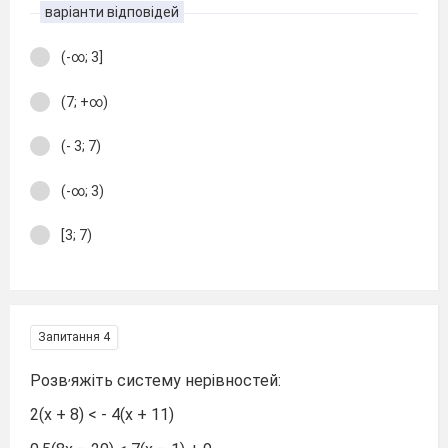
варіанти відповідей
(-∞; 3]
(7; +∞)
(- 3; 7)
(-∞; 3)
[3; 7)
Запитання 4
,
Розв
яжіть систему нерівностей:
2(х + 8) < - 4(х + 11)