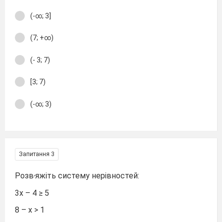
(-∞; 3]
(7; +∞)
(- 3; 7)
[3; 7)
(-∞; 3)
Запитання 3
,
Розв
яжіть систему нерівностей:
3х – 4 ≥ 5
8 – х > 1