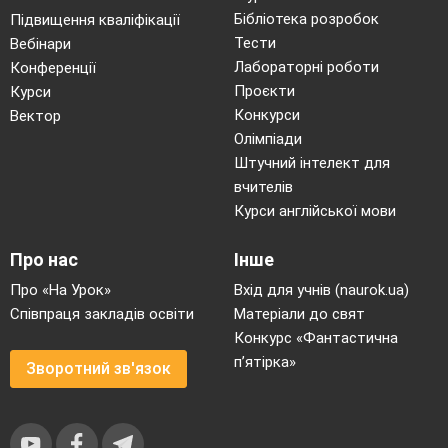
Бібліотека розробок
Підвищення кваліфікації
Тести
Вебінари
Лабораторні роботи
Конференції
Проєкти
Курси
Конкурси
Вектор
Олімпіади
Штучний інтелект для
вчителів
Курси англійської мови
Про нас
Інше
Про «На Урок»
Вхід для учнів (naurok.ua)
Співпраця закладів освіти
Матеріали до свят
Конкурс «Фантастична
п’ятірка»
Зворотний зв'язок