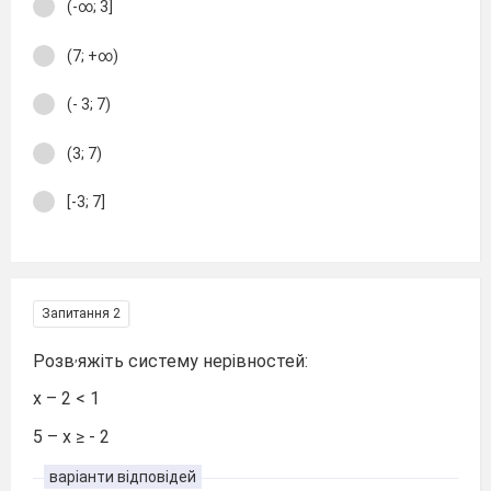
(-∞; 3]
(7; +∞)
(- 3; 7)
(3; 7)
[-3; 7]
Запитання 2
,
Розв
яжіть систему нерівностей:
х – 2 < 1
5 – х ≥ - 2
варіанти відповідей