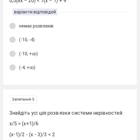
0,5(8х – 20) < 7(х – 1) + 9
варіанти відповідей
,
немає розв
язків
(-10; -4)
(-10; +∞)
(-4; +∞)
Запитання 5
,
Знайдіть усі цілі розв
язки системи нерівностей:
х/5 > (х+1)/6
(х-1)/2 - (х - 3)/3 < 2