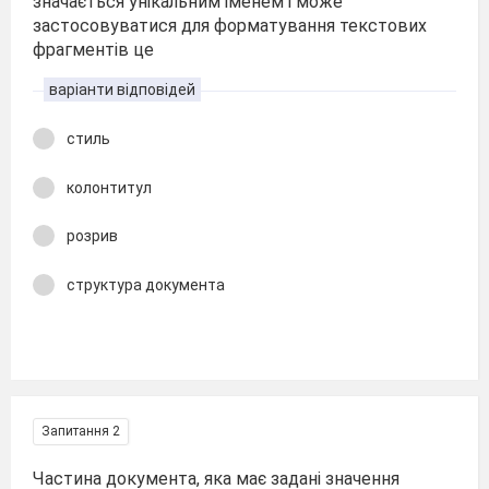
значається унікальним іменем і може
застосовуватися для форма­тування текстових
фрагментів це
варіанти відповідей
стиль
колонтитул
розрив
структура документа
Запитання 2
Частина документа, яка має задані значення