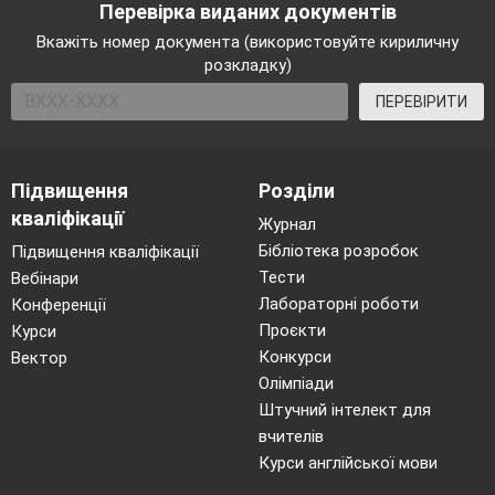
Перевірка виданих документів
Вкажіть номер документа (використовуйте кириличну
розкладку)
ПЕРЕВІРИТИ
Підвищення
Розділи
кваліфікації
Журнал
Бібліотека розробок
Підвищення кваліфікації
Тести
Вебінари
Лабораторні роботи
Конференції
Проєкти
Курси
Конкурси
Вектор
Олімпіади
Штучний інтелект для
вчителів
Курси англійської мови