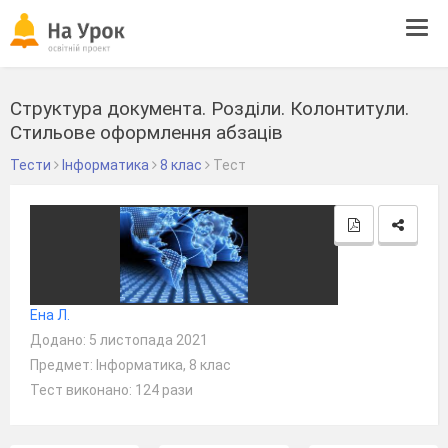
Tog
navi
Структура документа. Розділи. Колонтитули.
Стильове оформлення абзаців
Тести
Інформатика
8 клас
Тест
Ена Л.
Додано: 5 листопада 2021
Предмет: Інформатика, 8 клас
Тест виконано: 124 рази