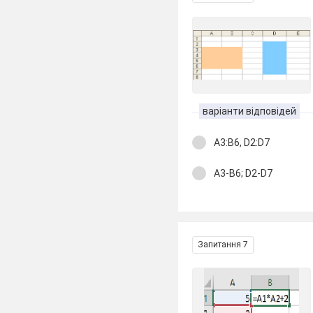
варіанти відповідей
A3:B6, D2:D7
A3-B6; D2-D7
Запитання 7