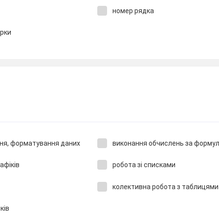
номер рядка
ірки
ння, форматування даних
виконання обчислень за форму
афіків
робота зі списками
колективна робота з таблицями 
ків