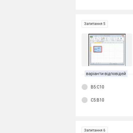
Запитання 5
варіанти відповідей
В5:С10
С5:В10
Запитання 6