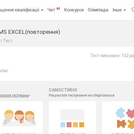
AI
щення кваліфікації
Чат
Конкурси
Олімпіада
Інше
MS EXCEL(повторення)
Тест
Тест виконано: 152 р
клас
САМОСТІЙНО
льтати тестувань
»
Результати тестування не зберігаються