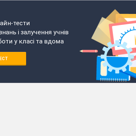
айн-тести
нань і залучення учнів
боти у класі та вдома
ЕСТ