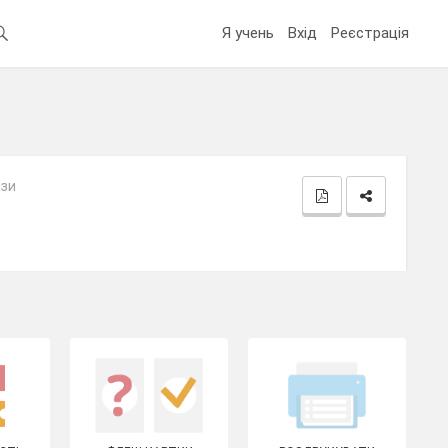
Я учень
Вхід
Реєстрація
ази