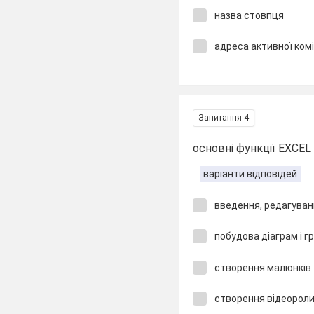
назва стовпця
адреса активної ком
Запитання 4
основні функції EXCEL
варіанти відповідей
введення, редагува
побудова діаграм і гр
створення малюнків
створення відеороли