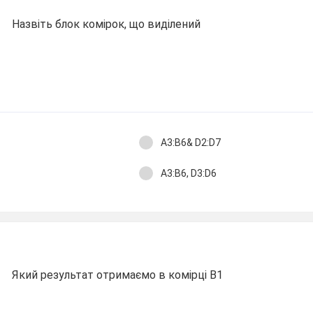
Назвіть блок комірок, що виділений
A3:B6& D2:D7
A3:B6, D3:D6
Який результат отримаємо в комірці B1