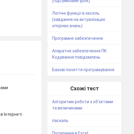
(підсумковий урок)
Логічні функції в ексель
(завдання на актуалізацію
опорних знань)
Програмне забезпечення
Апаратне забезпечення ПК.
Кодування повідомлень
Базові поняття програмування
лами
Схожі тест
Алгоритми роботи з об'єктами
та величинами
в Інтернеті
паскаль
Посилання в Excel.