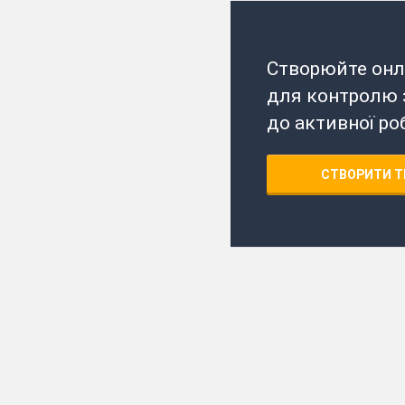
Створюйте онл
для контролю з
до активної ро
СТВОРИТИ Т