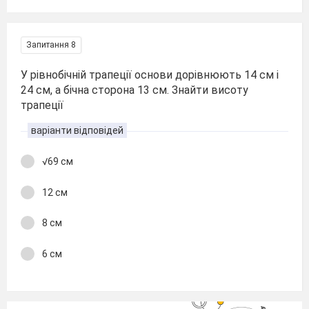
Запитання 8
У рівнобічній трапеції основи дорівнюють 14 см і
24 см, а бічна сторона 13 см. Знайти висоту
трапеції
варіанти відповідей
√69 см
12 см
8 см
6 см