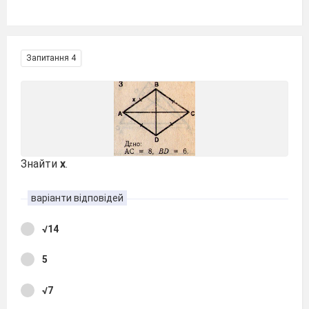
Запитання 4
Знайти
х
.
варіанти відповідей
√14
5
√7