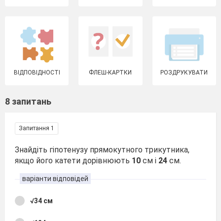
ВІДПОВІДНОСТІ
ФЛЕШ-КАРТКИ
РОЗДРУКУВАТИ
8 запитань
Запитання 1
Знайдіть гіпотенузу прямокутного трикутника,
якщо його катети дорівнюють
10
см і
24
см.
варіанти відповідей
√34 см