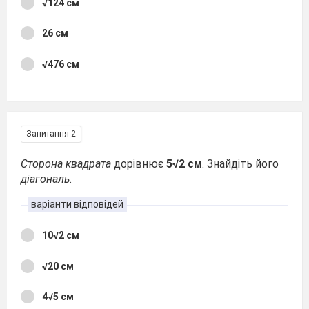
√124 см
26 см
√476 см
Запитання 2
Сторона
квадрата
дорівнює
5√2 см
. Знайдіть його
діагональ
.
варіанти відповідей
10√2 см
√20 см
4√5 см