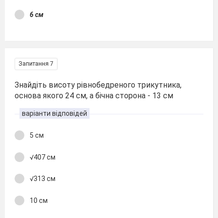
6 см
Запитання 7
Знайдіть висоту рівнобедреного трикутника,
основа якого 24 см, а бічна сторона - 13 см
варіанти відповідей
5 см
√407 см
√313 см
10 см