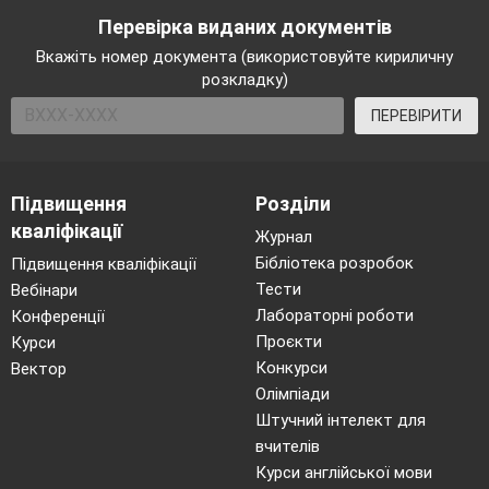
Перевірка виданих документів
Вкажіть номер документа (використовуйте кириличну
розкладку)
ПЕРЕВІРИТИ
Підвищення
Розділи
кваліфікації
Журнал
Бібліотека розробок
Підвищення кваліфікації
Тести
Вебінари
Лабораторні роботи
Конференції
Проєкти
Курси
Конкурси
Вектор
Олімпіади
Штучний інтелект для
вчителів
Курси англійської мови