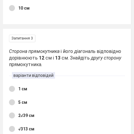
10 см
Запитання 3
Сторона прямокутника
і його
діагональ
відповідно
дорівнюють
12
см і
13
см. Знайдіть
другу сторону
прямокутника.
варіанти відповідей
1 см
5 см
2√39 см
√313 см