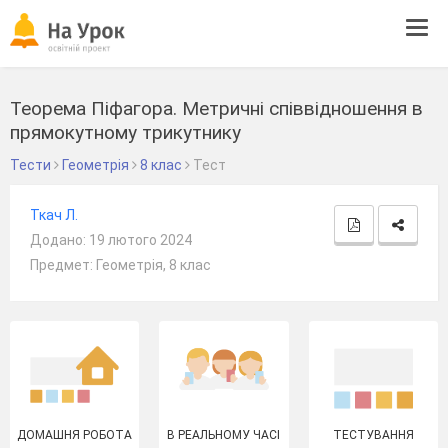
Tog
navi
Теорема Піфагора. Метричні співвідношення в
прямокутному трикутнику
Тести
Геометрія
8 клас
Тест
Ткач Л.
Додано: 19 лютого 2024
Предмет: Геометрія, 8 клас
ДОМАШНЯ РОБОТА
В РЕАЛЬНОМУ ЧАСІ
ТЕСТУВАННЯ