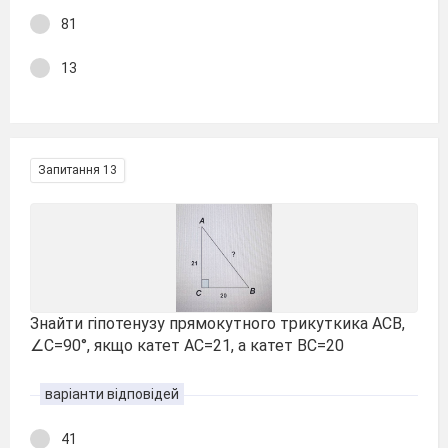
81
13
Запитання 13
Знайти гіпотенузу прямокутного трикуткика АСВ,
∠С=90°, якщо катет АС=21, а катет ВС=20
варіанти відповідей
41