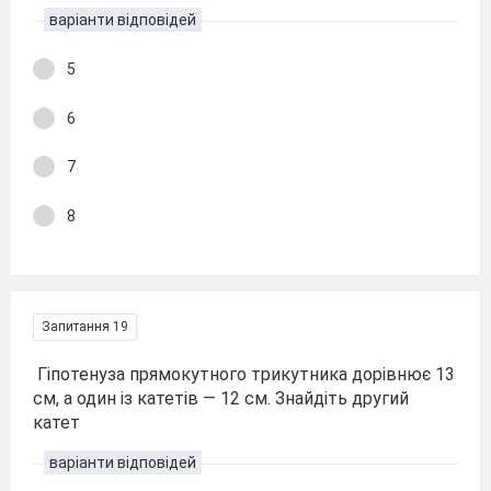
варіанти відповідей
5
6
7
8
Запитання 19
Гіпотенуза прямокутного трикутника дорівнює 13
см, а один із катетів — 12 см. Знайдіть другий
катет
варіанти відповідей