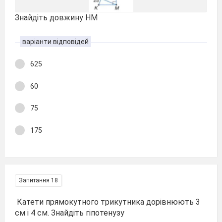
Знайдіть довжину НМ
варіанти відповідей
625
60
75
175
Запитання 18
Катети прямокутного трикутника дорівнюють 3
см і 4 см. Знайдіть гіпотенузу