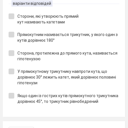
варіанти відповідей
Сторони, які утворюють прямий
кут називають катетами
Прямокутним називається трикутник, у якого один з
кутів дорівнює 180°
Сторона, протилежна до прямого кута, називається
гіпотенузою
У прямокутному трикутнику навпроти кута, що
дорівнює 30° лежить катет, який дорівнює половині
гіпотенузи
Якщо один із гострих кутів прямокутного трикутника
дорівнює 45°, то трикутник рівнобедрений