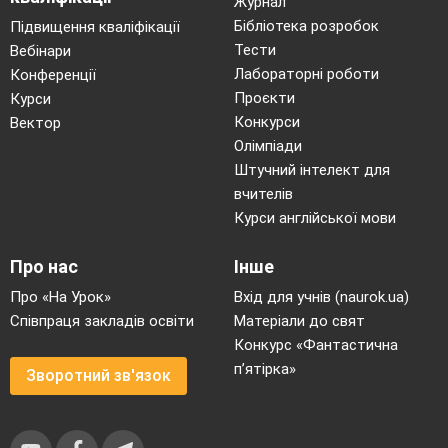
Журнал
Бібліотека розробок
Підвищення кваліфікації
Тести
Вебінари
Лабораторні роботи
Конференції
Проєкти
Курси
Конкурси
Вектор
Олімпіади
Штучний інтелект для
вчителів
Курси англійської мови
Про нас
Інше
Про «На Урок»
Вхід для учнів (naurok.ua)
Співпраця закладів освіти
Матеріали до свят
Конкурс «Фантастична
п’ятірка»
Зворотний зв'язок