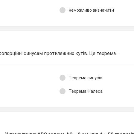
неможливо визначити
опорційні синусам протилежних кутів. Це теорема...
Теорема синусів
Теорема Фалеса