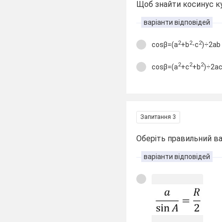
Щоб знайти косинус к
варіанти відповідей
2
2
2
cosβ=(a
+b
-c
)÷2ab
2
2
2
cosβ=(a
+c
+b
)÷2a
Запитання 3
Оберіть правильний ва
варіанти відповідей