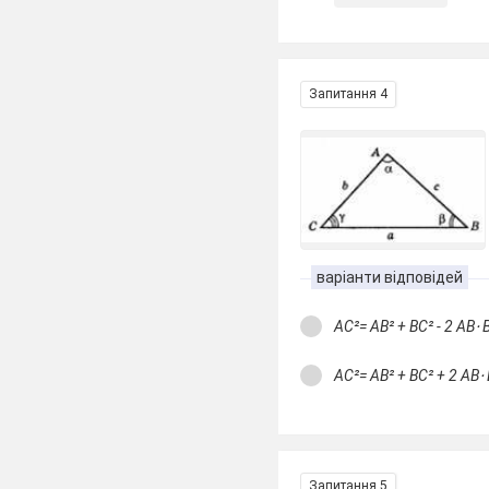
Запитання 4
варіанти відповідей
АС²= AB² + ВС² - 2 AB⋅
АС²= AB² + ВС² + 2 AB
Запитання 5