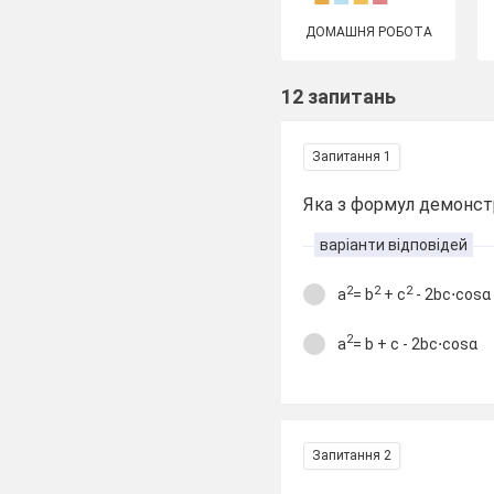
ДОМАШНЯ РОБОТА
12 запитань
Запитання 1
Яка з формул демонст
варіанти відповідей
2
2
2
a
= b
+ c
- 2bc⋅cosα
2
a
= b + c - 2bc⋅cosα
Запитання 2