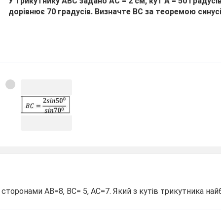
У трикутнику АВС задано АС = 2 см, кут А = 50 градусів
дорівнює 70 градусів. Визначте ВС за теоремою синусі
 сторонами АВ=8, ВС= 5, АС=7. Який з кутів трикутника най