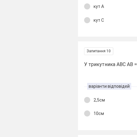
кут А
кут С
Запитання 10
У трикутника АВС АВ = 
варіанти відповідей
2,5см
10см