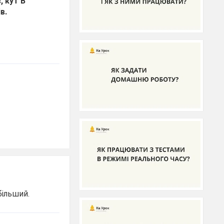
, кут В
в.
більший.