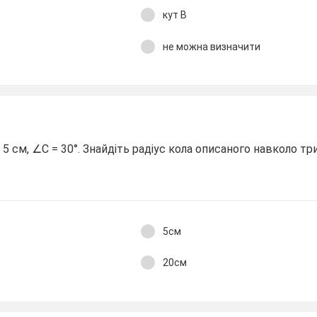
кут В
не можна визначити
5 см, ∠С = 30°. Знайдіть радіус кола описаного навколо тр
5см
20см