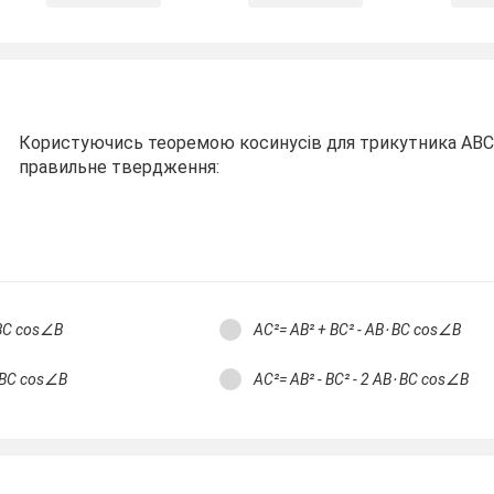
Користуючись теоремою косинусів для трикутника АВС
правильне твердження:
 ВС cos∠B
АС²= AB² + ВС² - АB⋅ ВС cos∠B
⋅ ВС cos∠B
АС²= AB² - ВС² - 2 AB⋅ ВС cos∠B