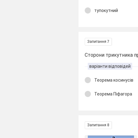
тупокутний
Запитання 7
Сторони трикутника пр
варіанти відповідей
Теорема косинусів
Теорема Піфагора
Запитання 8