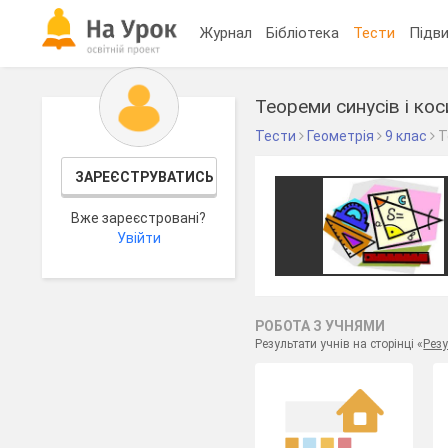
Журнал
Бібліотека
Тести
Підви
Теореми синусів і кос
Тести
Геометрія
9 клас
Т
ЗАРЕЄСТРУВАТИСЬ
Вже зареєстровані?
Увійти
РОБОТА З УЧНЯМИ
Результати учнів на сторінці «
Резу