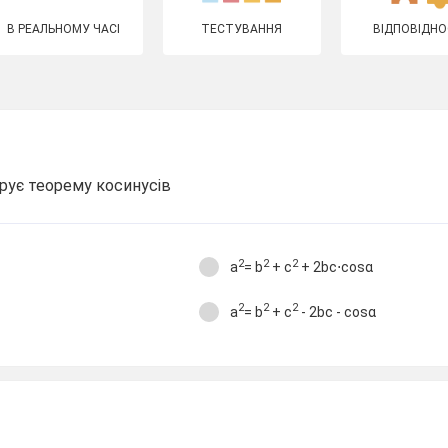
В РЕАЛЬНОМУ ЧАСІ
ТЕСТУВАННЯ
ВІДПОВІДНО
рує теорему косинусів
2
2
2
a
= b
+ c
+ 2bc⋅cosα
2
2
2
a
= b
+ c
- 2bc - cosα