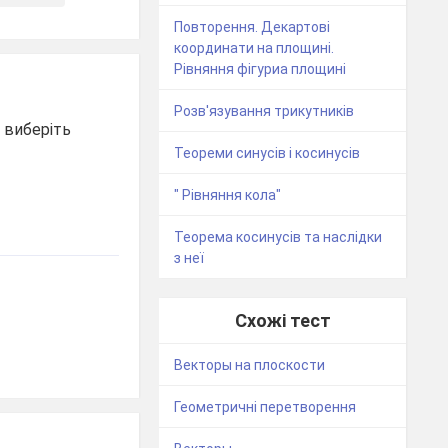
Повторення. Декартові
координати на площині.
Рівняння фігуриа площині
Розв'язування трикутників
 виберіть
Теореми синусів і косинусів
" Рівняння кола"
Теорема косинусів та наслідки
з неї
Схожі тест
Векторы на плоскости
Геометричні перетворення