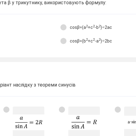
ута β у трикутнику, використовують формулу:
2
2
2
cosβ=(a
+c
-b
)÷2ac
2
2
2
c
cosβ=(b
+c
-a
)÷2bc
ріант наслідку з теореми синусів