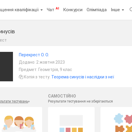
AI
щення кваліфікації
Чат
Конкурси
Олімпіада
Інше
инусів
ест
Перекрест О. О.
Додано: 2 жовтня 2023
Предмет: Геометрія, 9 клас
Копія з тесту:
Теорема синусів і наслідки з неї
САМОСТІЙНО
льтати тестувань
»
Результати тестування не зберігаються