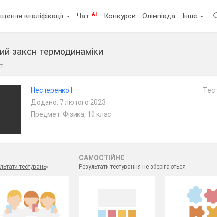
AI
щення кваліфікації
Чат
Конкурси
Олімпіада
Інше
гий закон термодинаміки
ст
Нестеренко І.
Тест
Додано: 7 лютого 2023
Предмет: Фізика, 10 клас
САМОСТІЙНО
льтати тестувань
»
Результати тестування не зберігаються