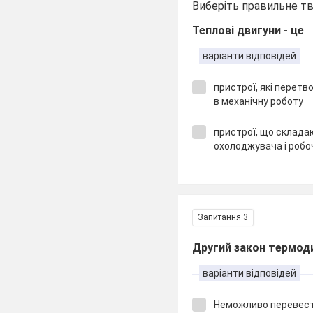
Виберіть правильне т
Теплові двигуни - це
варіанти відповідей
пристрої, які перет
в механічну роботу
пристрої, що складаю
охолоджувача і робо
Запитання 3
Другий закон термод
варіанти відповідей
Неможливо перевести