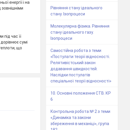
ьої енергії і на
Рівняння стану ідеального
 зовнішніми
стану. Ізопроцеси
Молекулярна фізика. Рівняння
стану ідеального газу.
и під час її
Ізопроцеси
 дорівнює сумі
 теплоти, що
Самостійна робота з теми
«Постулати теорії відносності.
Релятивістський закон
додавання швидкостей.
Наслідки постулатів
спеціальної теорії відносності»
10. Основні положення СТВ. КР
6
Контрольна робота № 2 з теми
«Динаміка та закони
збереження в механіці», група
182