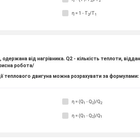
1-
2
2
η = 1 - Т
/Т
2
1
, одержана від нагрівника. Q2 - кількість теплоти, відда
орисна робота/
дії теплового двигуна можна розрахувати за формулами:
η = (Q
- Q
)/Q
1
2
2
η = (Q
- Q
)/Q
1
2
1