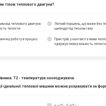
м тілом теплового двигуна?
яким від теплового двигуна
Легкий поршень, що може без те
кість теплоти
циліндрі під тиском газу
ханічну роботу в процесі
Пристрій, у контакті з яким теп
одержує певну кількість теплот
івника. Т2 - температура охолоджувача.
дії ідеальної теплової машини можна розрахувати за фо
η = (Т
Т
)/Т