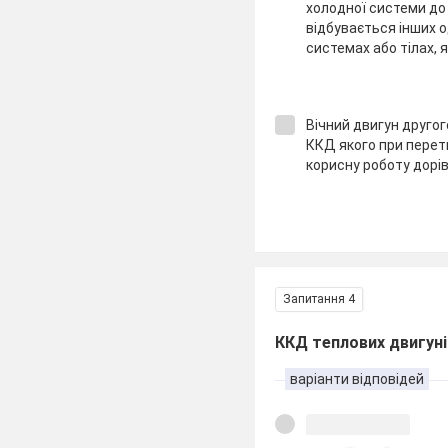
холодної системи до 
відбувається інших о
системах або тілах, я
Вічний двигун другог
ККД якого при перет
корисну роботу дорі
Запитання 4
ККД теплових двигун
варіанти відповідей