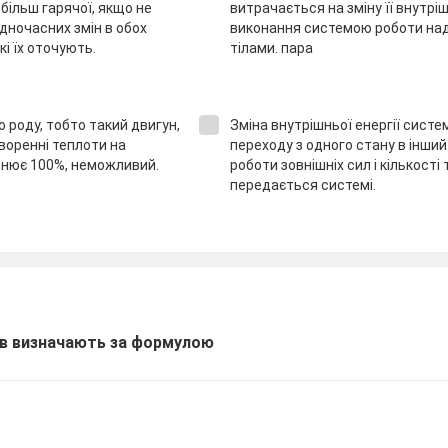
більш гарячої, якщо не
витрачається на зміну її внутрішн
дночасних змін в обох
виконання системою роботи над
кі їх оточують.
тілами. пара
о роду, тобто такий двигун,
Зміна внутрішньої енергії систем
воренні теплоти на
переходу з одного стану в інший
внює 100%, неможливий.
роботи зовнішніх сил і кількості
передається системі.
ів визначають за формулою