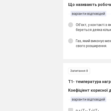
Що називають робочи
варіанти відповідей
Об'єкт, у контакті з 
береться деяка кіль
Газ, який виконує ме
свого розширення.
Запитання 8
Т1- температура нагр
Коефіціент корисної 
варіанти відповідей
η = (Т
- Т
)/Т