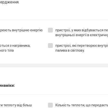
вердження.
ворюють внутрішню енергію
пристрої, у яких відбувається 
внутрішньої енергії в електричн
ться з нагрівника,
пристріої, які перетворює внутр
чого тіла
палива в світлову.
инаміки:
 теплоту від більш
Кількість теплоти, що передаєть