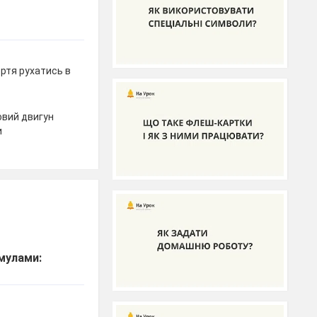
ртя рухатись в
ловий двигун
и
рмулами: