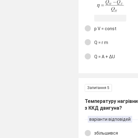
p V = const
Q = r m
Q = A + ∆U
Запитання 5
Температуру нагрівни
з ККД двигуна?
варіанти відповідей
збільшився