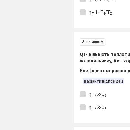
1
2
1
η = 1 - Т
/Т
1
2
Запитання 9
Q1- кількість теплоти
холодильнику, Aк - к
Коефіціент корисної 
варіанти відповідей
η = Aк/Q
2
η = Aк/Q
1