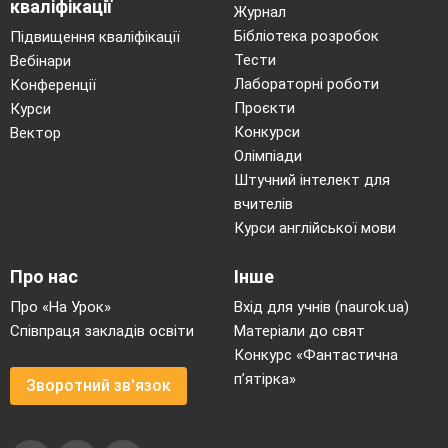
кваліфікації
Журнал
Бібліотека розробок
Підвищення кваліфікації
Тести
Вебінари
Лабораторні роботи
Конференції
Проєкти
Курси
Конкурси
Вектор
Олімпіади
Штучний інтелект для
вчителів
Курси англійської мови
Про нас
Інше
Про «На Урок»
Вхід для учнів (naurok.ua)
Співпраця закладів освіти
Матеріали до свят
Конкурс «Фантастична
п’ятірка»
Зворотний зв'язок