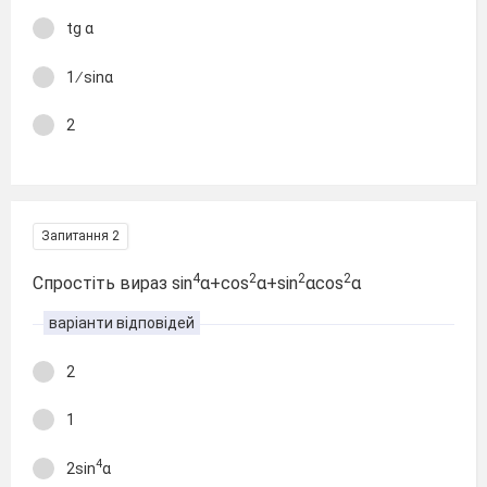
tg α
1 ∕ sinα
2
Запитання 2
4
2
2
2
Спростіть вираз sin
α+cos
α+sin
αcos
α
варіанти відповідей
2
1
4
2sin
α