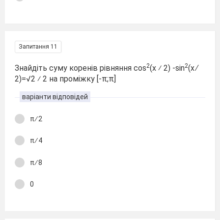
Запитання 11
2
2
Знайдіть суму коренів рівняння cos
(x ⁄ 2) -sin
(x ∕
2)=√2 ⁄ 2 на проміжку [-π;π]
варіанти відповідей
π ∕ 2
π ∕ 4
π ∕ 8
0