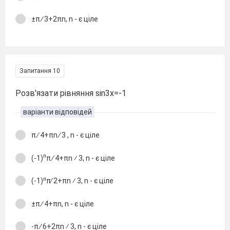
±π ∕ 3+2πn, n - є ціле
Запитання 10
Розв'язати рівняння sin3x=-1
варіанти відповідей
π ∕ 4+πn ∕ 3 , n - є ціле
n
(-1)
π ∕ 4+πn ⁄ 3, n - є ціле
n
(-1)
π∕ 2+πn ⁄ 3, n - є ціле
±π ∕ 4+πn, n - є ціле
-π ∕ 6+2πn ⁄ 3, n - є ціле