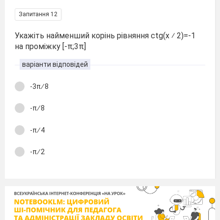
Запитання 12
Укажіть найменший корінь рівняння ctg(x ⁄ 2)=-1
на проміжку [-π;3π]
варіанти відповідей
-3π ∕ 8
-π ∕ 8
-π ∕ 4
-π ∕ 2