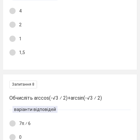
4
2
1
1,5
Запитання 8
Обчисліть arccos(-√3 ⁄ 2)+arcsin(-√3 ⁄ 2)
варіанти відповідей
7π ⁄ 6
0