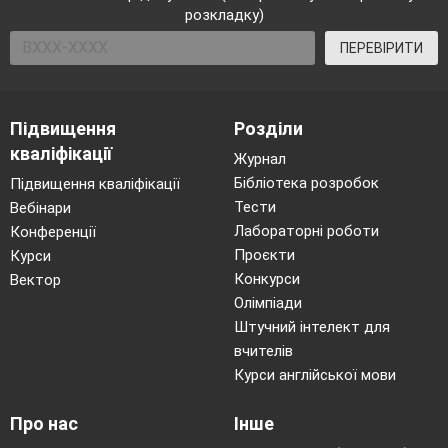
розкладку)
ПЕРЕВІРИТИ
Підвищення
Розділи
кваліфікації
Журнал
Бібліотека розробок
Підвищення кваліфікації
Тести
Вебінари
Лабораторні роботи
Конференції
Проєкти
Курси
Конкурси
Вектор
Олімпіади
Штучний інтелект для
вчителів
Курси англійської мови
Про нас
Інше