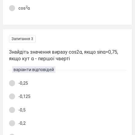
2
cos
α
Запитання 3
Знайдіть значення виразу cos2α, якщо sinα=0,75,
якщо кут α - першої чверті
варіанти відповідей
-0,25
-0,125
-0,5
-0,2