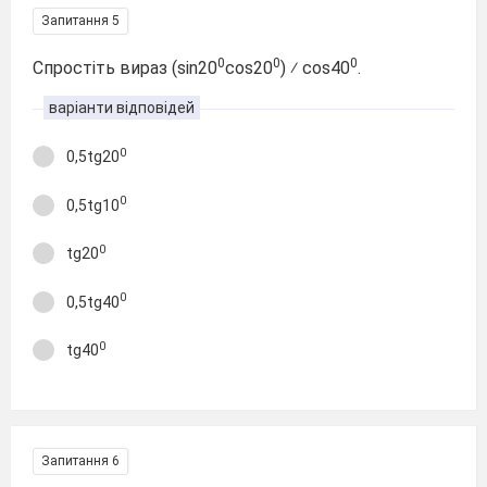
Запитання 5
0
0
0
Спростіть вираз (sin20
cos20
) ⁄ cos40
.
варіанти відповідей
0
0,5tg20
0
0,5tg10
0
tg20
0
0,5tg40
0
tg40
Запитання 6