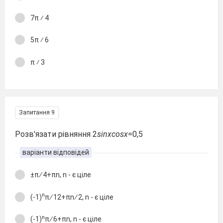
7π ⁄ 4
5π ⁄ 6
π ⁄ 3
Запитання 9
Розв'язати рівняння 2
sinxcosx
=0,5
варіанти відповідей
±π ∕ 4+πn, n - є ціле
n
(-1)
π ∕ 12+πn ∕ 2, n - є ціле
n
(-1)
π ∕ 6+πn, n - є ціле