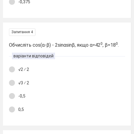
-0,375
Запитання 4
0
0
Обчисліть cos(α-β) - 2sinαsinβ, якщо α=42
, β=18
.
варіанти відповідей
√2 ⁄ 2
√3 ⁄ 2
-0,5
0,5