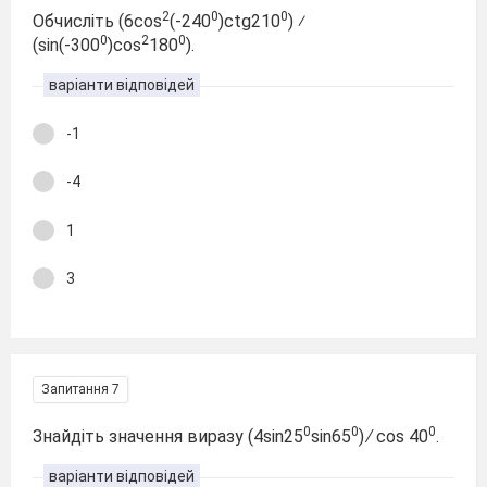
2
0
0
Обчисліть (6cos
(-240
)ctg210
) ⁄
0
2
0
(sin(-300
)cos
180
).
варіанти відповідей
-1
-4
1
3
Запитання 7
0
0
0
Знайдіть значення виразу (4sin25
sin65
) ∕ cos 40
.
варіанти відповідей