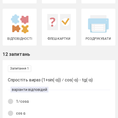
ВІДПОВІДНОСТІ
ФЛЕШ-КАРТКИ
РОЗДРУКУВАТИ
12 запитань
Запитання 1
Спростіть вираз (1+sin(-α)) ⁄ cos(-α) - tg(-α)
варіанти відповідей
1 ∕ cosα
cos α