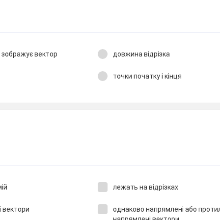
о зображує вектор
довжина відрізка
точки початку і кінця
мій
лежать на відрізках
і вектори
однаково напрямлені або прот
напрямлені вектори