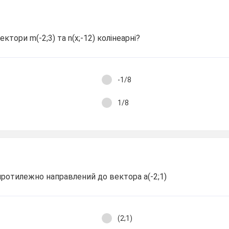
ектори m(-2;3) та n(х;-12) колінеарні?
-1/8
1/8
протилежно направлений до вектора а(-2;1)
(2;1)