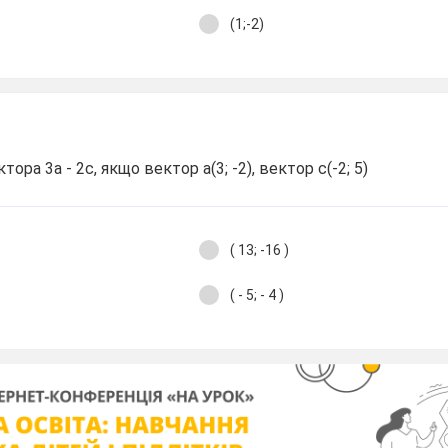
(1;-2)
ора 3а - 2с, якщо вектор а(3; -2), вектор с(-2; 5)
( 13; -16 )
( - 5; - 4 )