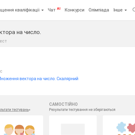
AI
щення кваліфікації
Чат
Конкурси
Олімпіада
Інше
ктора на число.
ест
ас
Множення вектора на число. Скалярний
САМОСТІЙНО
льтати тестувань
»
Результати тестування не зберігаються