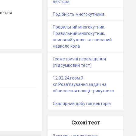
вектора.
аються
Подібність многокутників.
Правильний многокутник.
Правильний многокутник,
вписаний у коло та описаний
навколо кола
Геометричні переміщення
(підсумковий тест)
12.02.24.геом 9
кл.Розв'язування задач на
обчислення площі трикутника
Скалярний добуток векторів
Схожі тест
Векторы на плоскости