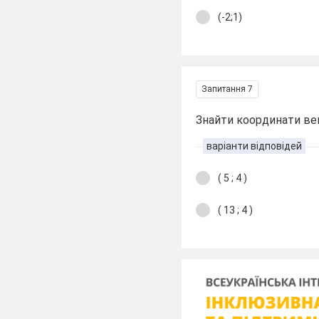
(-2;1)
Запитання 7
Знайти координати вект
варіанти відповідей
( 5 ; 4 )
( 13 ; 4 )