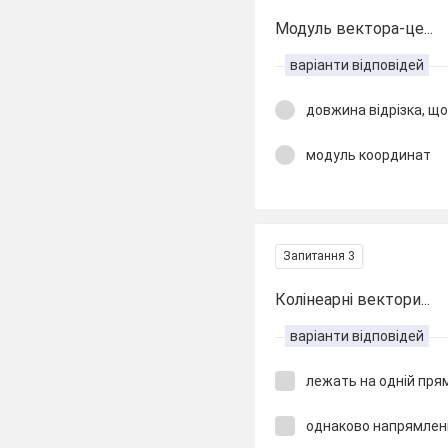
Модуль вектора-це...
варіанти відповідей
довжина відрізка, щ
модуль координат
Запитання 3
Колінеарні вектори...
варіанти відповідей
лежать на одній пря
однаково напрямлен