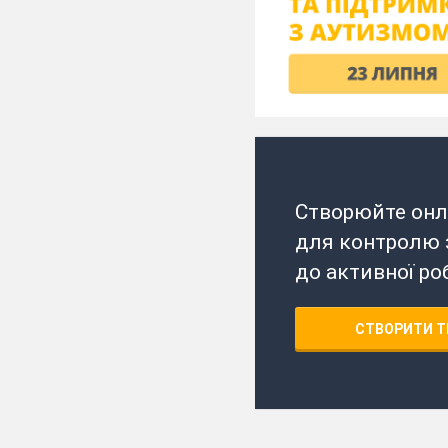
Створюйте онл
для контролю з
до активної ро
СТВОРИТИ Т