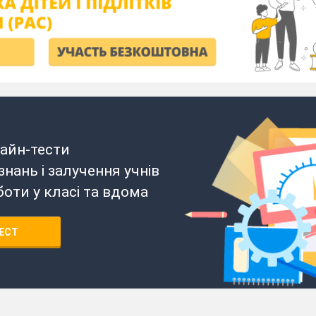
айн-тести
нань і залучення учнів
боти у класі та вдома
ЕСТ