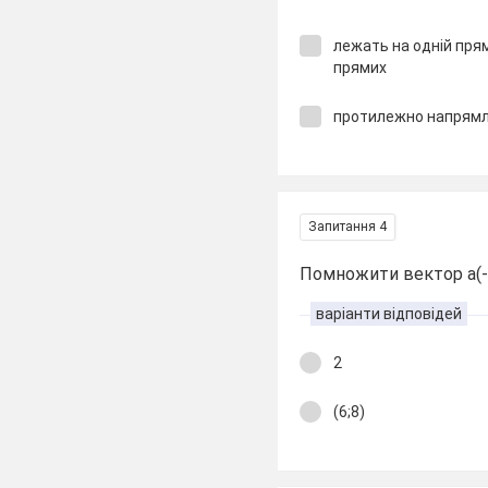
лежать на одній пря
прямих
протилежно напрямл
Запитання 4
Помножити вектор a(-3
варіанти відповідей
2
(6;8)