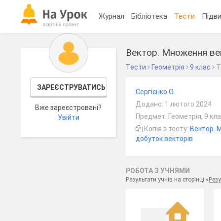
Журнал
Бібліотека
Тести
Підви
Вектор. Множення ве
Тести
Геометрія
9 клас
Т
ЗАРЕЄСТРУВАТИСЬ
Сергієнко О.
Додано: 1 лютого 2024
Вже зареєстровані?
Предмет: Геометрія, 9 кл
Увійти
Копія з тесту:
Вектор. 
добуток векторів
РОБОТА З УЧНЯМИ
Результати учнів на сторінці «
Резу