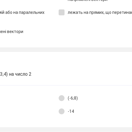
мій або на паралельних
лежать на прямих, що перетин
ені вектори
;4) на число 2
(-6;8)
-14