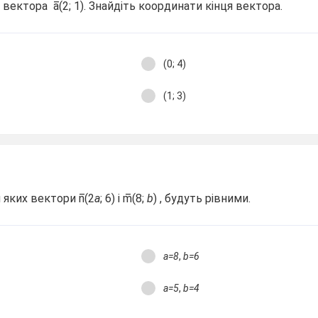
 вектора a̅(2; 1). Знайдіть координати кінця вектора.
(0; 4)
(1; 3)
и яких вектори n̅(2
a
; 6) і m̅(8;
b
) , будуть рівними.
a=8
,
b=6
a=5
,
b=4