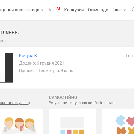
AI
щення кваліфікації
Чат
Конкурси
Олімпіада
Інше
плення.
ест
Качура В.
Тест
Додано: 6 грудня 2021
Предмет: Геометрія, 9 клас
САМОСТІЙНО
льтати тестувань
»
Результати тестування не зберігаються