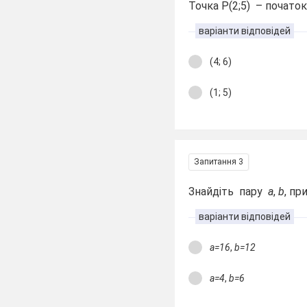
Точка P(2;5) – початок
варіанти відповідей
(4; 6)
(1; 5)
Запитання 3
Знайдіть пару
a
,
b
, пр
варіанти відповідей
a=16
,
b=12
a=4
,
b=6