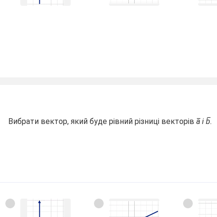
Вибрати вектор, який буде рівний різниці векторів
a̅ і b̅.