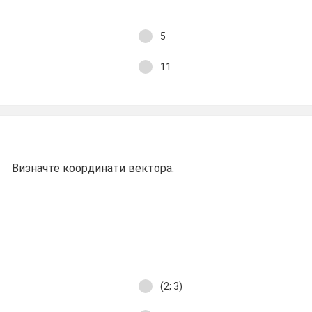
5
11
Визначте координати вектора.
(2; 3)