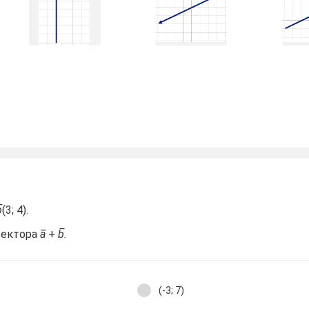
̅
(3; 4).
вектора
a̅
+
b̅.
(-3; 7)