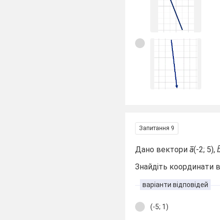
Запитання 9
Дано вектори
a̅
(-2; 5),
b
Знайдіть координати 
варіанти відповідей
(-5; 1)