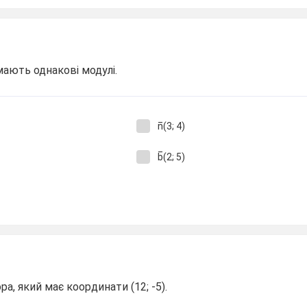
мають однакові модулі.
n̅(3; 4)
b̅(2; 5)
а, який має координати (12; -5).