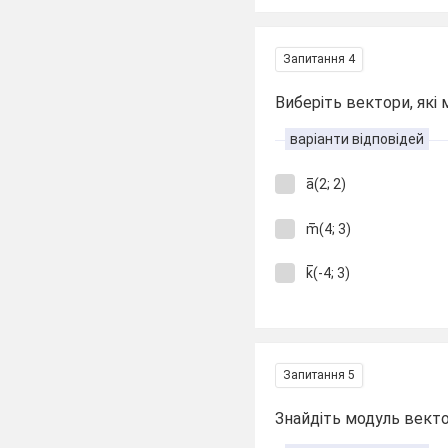
Запитання 4
Виберіть вектори, які 
варіанти відповідей
a̅(2; 2)
m̅(4; 3)
k̅(-4; 3)
Запитання 5
Знайдіть модуль вектор