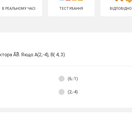
В РЕАЛЬНОМУ ЧАСІ
ТЕСТУВАННЯ
ВІДПОВІДНО
ра A̅B̅. Якщо A(2;-4), B( 4; 3).
(6;-1)
(2;-4)