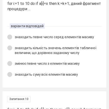
for i:=1 to 10 do if a[i]=x then k:=k+1; даний фрагмент
процедури ...
варіанти відповідей
знаходить певне число серед елементів масиву
знаходить кількість значень елементів табличної
величини, що дорівнює заданому числу
змінює певне число з елементів масиву
знаходить суму всіх елементів масиву
Запитання 10