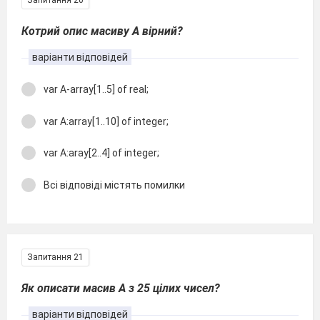
Запитання 20
Котрий опис масиву А вірний?
варіанти відповідей
var A-array[1..5] of real;
var A:array[1..10] of integer;
var A:aray[2..4] of integer;
Всі відповіді містять помилки
Запитання 21
Як описати мас ив А з 25 цілих чисел?
варіанти відповідей