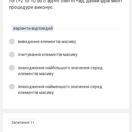
for i:=2 to 10 do if a[i]>m then m:=a[i]; даний фрагмент
процедури виконує...
варіанти відповідей
виведення елементів масиву
зчитування елементів масиву
знаходження найбільшого значення серед
елементів масиву
знаходження найменшого значення серед
елементів масиву.
Запитання 11