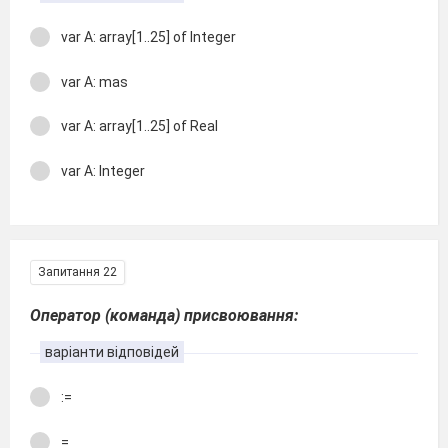
var A: array[1..25] of Integer
var A: mas
var A: array[1..25] of Real
var A: Integer
Запитання 22
Оператор (команда) присвоювання:
варіанти відповідей
:=
=