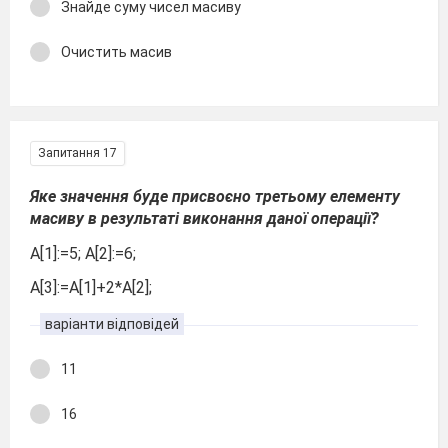
Знайде суму чисел масиву
Очистить масив
Запитання 17
Яке значення буде присвоєно третьому елементу
масиву в результаті виконання даної операції?
А[1]:=5; A[2]:=6;
A[3]:=A[1]+2*A[2];
варіанти відповідей
11
16