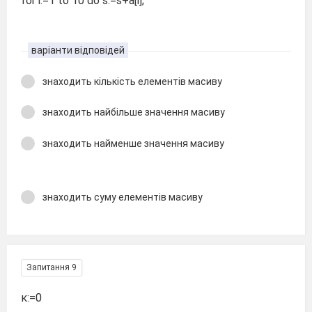
for i:=1 to 10 do s:=s+a[i];
варіанти відповідей
знаходить кількість елементів масиву
знаходить найбільше значення масиву
знаходить найменше значення масиву
знаходить суму елементів масиву
Запитання 9
к:=0