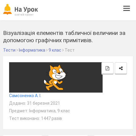
Tog
navi
Візуалізація елементів табличної величини за
допомогою графічних примітивів.
Тести
Інформатика
9 клас
Тест
Самсоненко А. І.
Додано: 31 березня 2021
Предмет: Інформатика, 9 клас
Тест виконано: 1447 разів