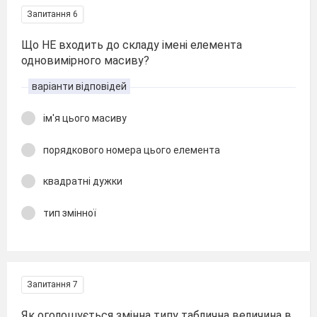
Запитання 6
Що НЕ входить до складу імені елемента
одновимірного масиву?
варіанти відповідей
ім'я цього масиву
порядкового номера цього елемента
квадратні дужки
тип змінної
Запитання 7
Як оголошується змінна типу таблична величина в