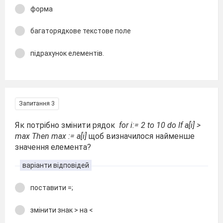
форма
багаторядкове текстове поле
підрахунок елементів.
Запитання 3
Як потрібно змінити рядок
for i:= 2 to 10 do If a[i] >
max Then max := a[i]
щоб визначилося найменше
значення елемента?
варіанти відповідей
поставити =;
змінити знак > на <