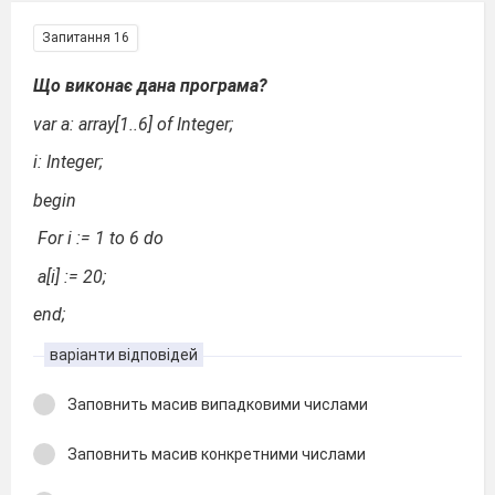
Запитання 16
Що виконає дана програма?
var a: array[1..6] of Integer;
і: Integer;
begin
For і := 1 to 6 do
a[i] := 20;
end;
варіанти відповідей
Заповнить масив випадковими числами
Заповнить масив конкретними числами