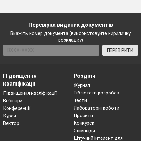
Перевірка виданих документів
Вкажіть номер документа (використовуйте кириличну
розкладку)
ПЕРЕВІРИТИ
Підвищення
Розділи
кваліфікації
Журнал
Бібліотека розробок
Підвищення кваліфікації
Тести
Вебінари
Лабораторні роботи
Конференції
Проєкти
Курси
Конкурси
Вектор
Олімпіади
Штучний інтелект для