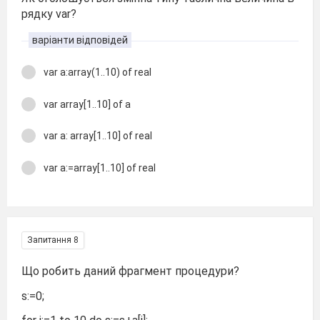
рядку var?
варіанти відповідей
var a:array(1..10) of real
var array[1..10] of a
var a: array[1..10] of real
var a:=array[1..10] of real
Запитання 8
Що робить даний фрагмент процедури?
s:=0;