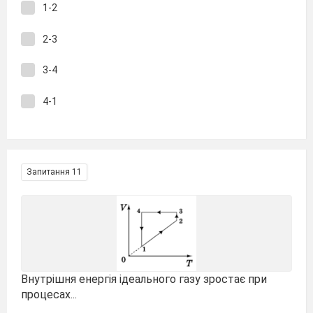
1-2
2-3
3-4
4-1
Запитання 11
Внутрішня енергія ідеального газу зростає при
процесах...