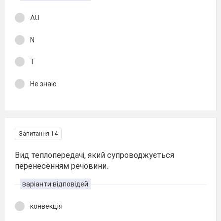
ΔU
N
T
Не знаю
Запитання 14
Вид теплопередачі, який супроводжується
перенесенням речовини.
варіанти відповідей
конвекція