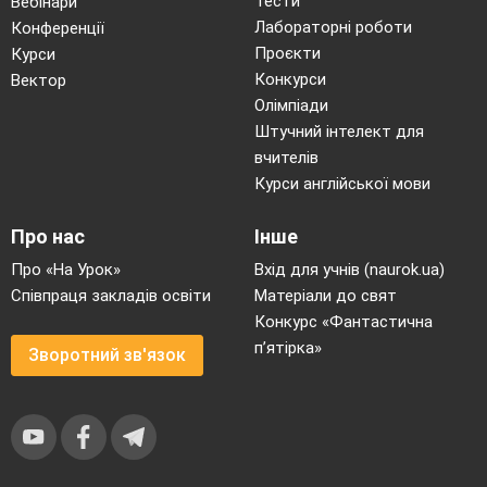
Тести
Вебінари
Лабораторні роботи
Конференції
Проєкти
Курси
Конкурси
Вектор
Олімпіади
Штучний інтелект для
вчителів
Курси англійської мови
Про нас
Інше
Про «На Урок»
Вхід для учнів (naurok.ua)
Співпраця закладів освіти
Матеріали до свят
Конкурс «Фантастична
п’ятірка»
Зворотний зв'язок