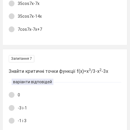
35cos7x-7x
35cos7x-14x
7cos7x-7x+7
Запитання 7
3
2
Знайти критичні точки функції f(x)=х
/3-х
-3х
варіанти відповідей
0
-3 і-1
-1 і 3