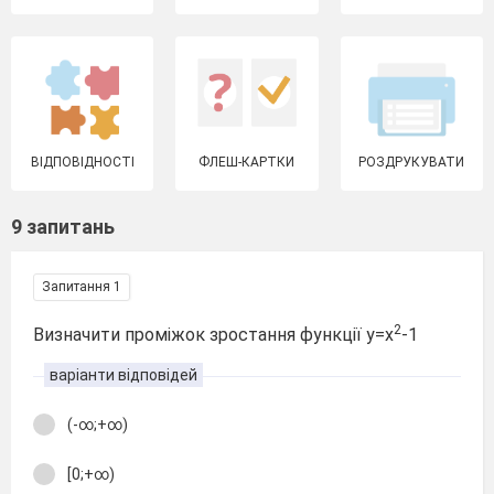
ВІДПОВІДНОСТІ
ФЛЕШ-КАРТКИ
РОЗДРУКУВАТИ
9 запитань
Запитання 1
2
Визначити проміжок зростання функції у=х
-1
варіанти відповідей
(-∞;+∞)
[0;+∞)