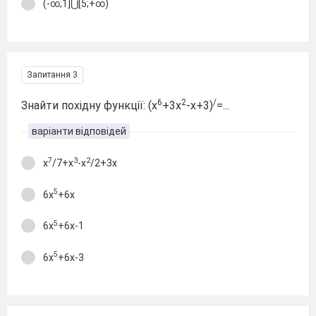
(-∞;1]⋃[5;+∞)
Запитання 3
6
2
/
Знайти похідну функції: (х
+3х
-х+3)
=...
варіанти відповідей
7
3
2
х
/7+х
-х
/2+3х
5
6х
+6х
5
6х
+6х-1
5
6х
+6х-3