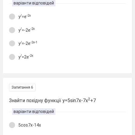
варіанти відповідей
/
-2х
у
=е
/
-2х
у
=-2е
/
-2х-1
у
=-2е
/
-2х
у
=2е
Запитання 6
2
Знайти похідну функції у=5sin7x-7x
+7
варіанти відповідей
5cos7x-14x