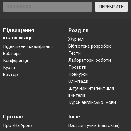
ПЕРЕВІРИТИ
Підвищення
Розділи
кваліфікації
Журнал
Бібліотека розробок
Підвищення кваліфікації
Тести
Вебінари
Лабораторні роботи
Конференції
Проєкти
Курси
Конкурси
Вектор
Олімпіади
Штучний інтелект для
вчителів
Курси англійської мови
Про нас
Інше
Про «На Урок»
Вхід для учнів (naurok.ua)