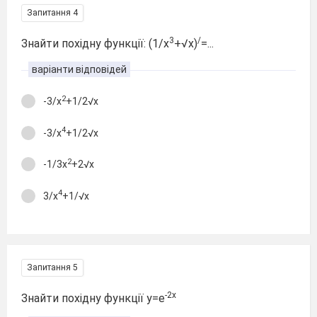
Запитання 4
3
/
Знайти похідну функції: (1/х
+√х)
=...
варіанти відповідей
2
-3/х
+1/2√х
4
-3/х
+1/2√х
2
-1/3х
+2√х
4
3/х
+1/√х
Запитання 5
-2х
Знайти похідну функції у=е