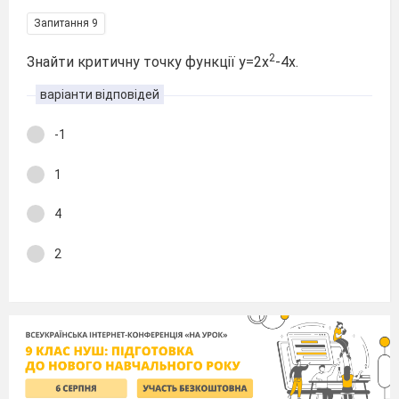
Запитання 9
2
Знайти критичну точку функції у=2х
-4х.
варіанти відповідей
-1
1
4
2