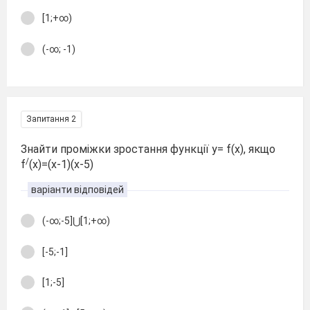
[1;+∞)
(-∞; -1)
Запитання 2
Знайти проміжки зростання функції у= f(x), якщо
/
f
(x)=(x-1)(x-5)
варіанти відповідей
(-∞;-5]⋃[1;+∞)
[-5;-1]
[1;-5]