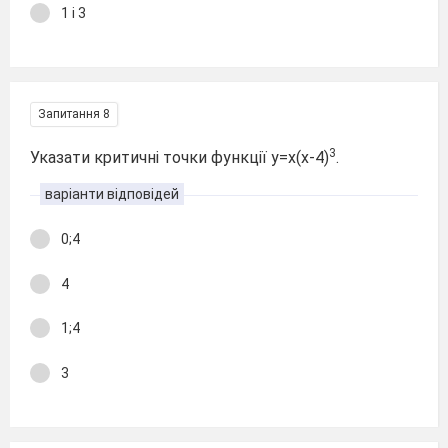
1 і 3
Запитання 8
3
Указати критичні точки функції у=х(х-4)
.
варіанти відповідей
0;4
4
1;4
3