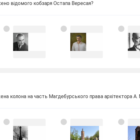
ажено відомого кобзаря Остапа Вересая?
ажена колона на часть Магдебурського права архітектора А