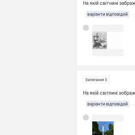
На якій світнині забр
варіанти відповідей
Запитання 3
На якій світлині зобр
варіанти відповідей