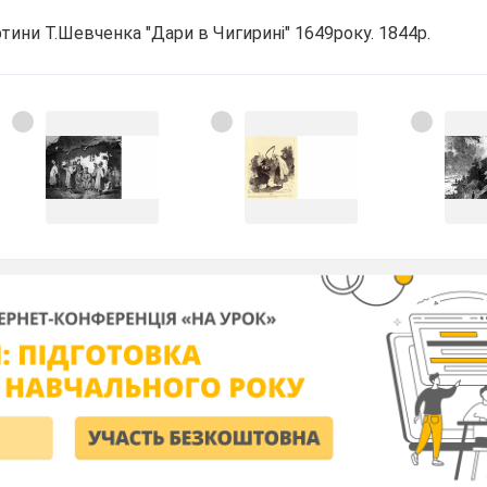
тини Т.Шевченка "Дари в Чигирині" 1649року. 1844р.