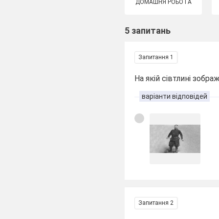
ДОМАШНЯ РОБОТА
5 запитань
Запитання 1
На якій сівтлині зобр
варіанти відповідей
Запитання 2