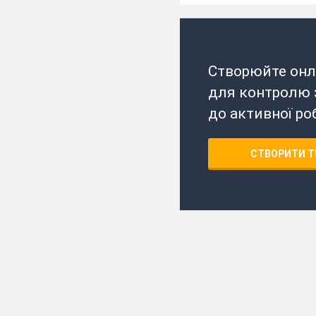
Створюйте онл
для контролю з
до активної ро
СТВОРИТИ Т