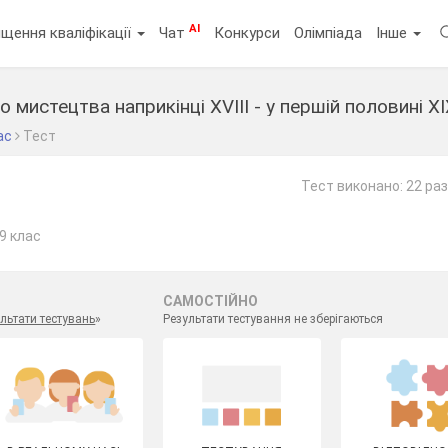
AI
щення кваліфікації
Чат
Конкурси
Олімпіада
Інше
 мистецтва наприкінці XVIII - у першій половині XІ
ас
Тест
Тест виконано: 22 ра
 9 клас
САМОСТІЙНО
льтати тестувань
»
Результати тестування не зберігаються