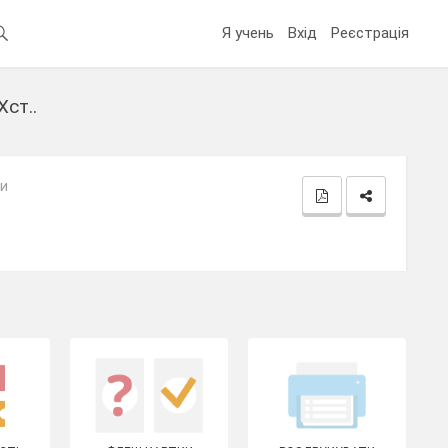
Я учень
Вхід
Реєстрація
Xст..
зи