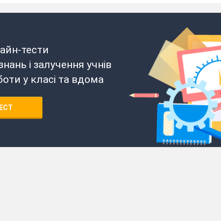
айн-тести
нань і залучення учнів
боти у класі та вдома
ЕСТ