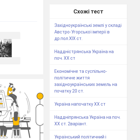
Схожі тест
Західноукраїнські землі у складі
Австро-Угорської імперії в
др.пол.ХІХ ст.
Наддністрянська Україна на
поч. ХХ ст
Економічне та суспільно-
політичне життя
західноукраїнських земель на
початку 20 ст.
Україна напочатку XX cт
Наддніпрянська Україна на поч.
ХХ ст. 2варіант.
Український політичний і