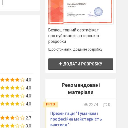
Безкоштовний сертифікат
про публікацію авторської
розробки
о
Щоб отримати, додайте розробку
і
ДОДАТИ РОЗРОБКУ
4.0
Рекомендовані
і
4.0
матеріали
,
4.0
4.0
PPTX
2274
0
Презентація“ Гуманізм і
2.7
професійна майстерність
вчителя ”
В
3.0