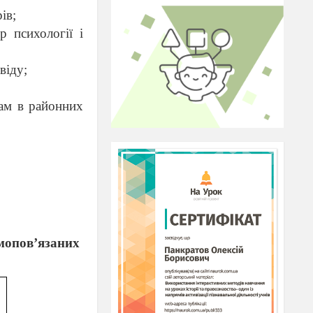
ів;
р психології і
віду;
рам в районних
ємопов’язаних