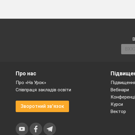
3.Якими здібностям
В
1)
Гностичні,ко
2)
Емпатійні, о
Про нас
Підвищен
Про «На Урок»
Підвищення
Співпраця закладів освіти
Вебінари
Конференці
Курси
Зворотний зв'язок
Безперервн
Вектор
Розвиток ф
Критерій
Діагностичне
тест
1. Фахові уміння це