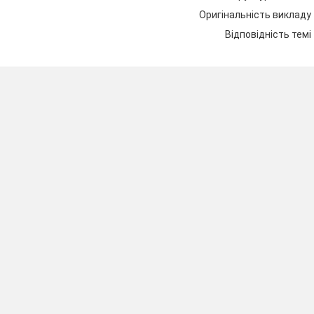
1
Оригінальність викладу
2
Відповідність темі
3
 основних видів діяльності в дошкільному віці.
ня,
рольова гра,
о-практична,
а
вання
-літературна
1
2
3
4
5
6
7