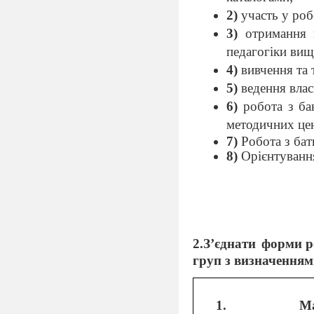
2)
участь у роб
3)
отримання к
педагогіки вищ
4)
вивчення та
5)
ведення влас
6)
робота з ба
методичних це
7)
Робота з бат
8)
Орієнтуванн
2.З
’єднати
форми р
груп з визначенням
Ма