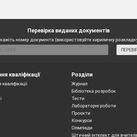
1
2
Перевірка виданих документів
и повинен володіти педагог? Оберіть правильну ві
кажіть номер документа (використовуйте кириличну розкладк
нструктивні,організаторські,комунікативні,дослідно-тв
раторські, мовленнєві, диктаторські.
ПЕРЕВІ
1
2
ня кваліфікації
Розділи
 кваліфікації
Журнал
Бібліотека розробок
ї
Тести
Лабораторні роботи
а освіта
Проєкти
ахових умінь
Конкурси
ування
Олімпіади
:
Штучний інтелект для вчителі