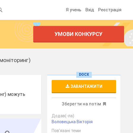
Я учень
Вхід
Реєстрація
УМОВИ КОНКУРСУ
(моніторинг)
DOCX
ЗАВАНТАЖИТИ
инг) можуть
Зберегти на потім
Додав(-ла)
Воловецька Вікторія
Пов’язані теми