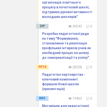
організація освітнього
процесу в початковій школі,
підтримка рухової активності
молодших школярів"
ZIP
30543
5
Розробка педагогічної ради
на тему "Формування,
становлення та реалізація
профільних інтересів учнів як
необхідний процес на шляху
до самореалізації та успіху".
PPTX
28258
5
Педагогіка партнерства -
ключовий компонент
формули Нової школи
(презентація)
DOC
19463
5
Матеріали для педагогічної