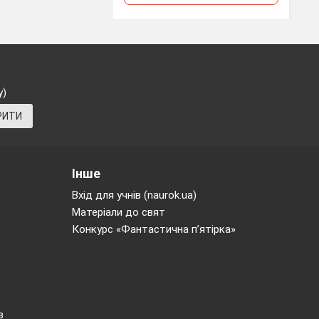
дповідь
у)
орчі.
РИТИ
Інше
Вхід для учнів (naurok.ua)
Матеріали до свят
Конкурс «Фантастична п’ятірка»
в