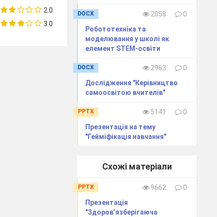
2.0
DOCX
2058
0
3.0
Робототехніка та
моделювання у школі як
елемент STEM-освіти
DOCX
2963
0
Дослідження "Керівництво
самоосвітою вчителів"
PPTX
5141
0
Презентація на тему
"Гейміфікація навчання"
Схожі матеріали
PPTX
9662
0
Презентація
"Здоров’язберігаюча