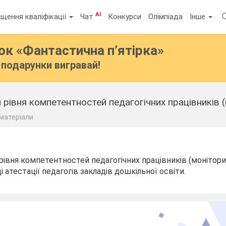
AI
щення кваліфікації
Чат
Конкурси
Олімпіада
Інше
бок
«Фантастична п’ятірка»
подарунки вигравай!
 рівня компетентностей педагогічних працівників 
 матеріали
рівня компетентностей педагогічних працівників (монітор
і атестації педагогів закладів дошкільної освіти.