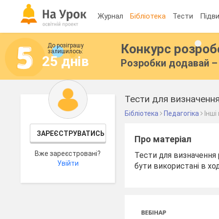
Журнал
Бібліотека
Тести
Підви
Конкурс розро
До розіграшу
залишилось:
25 днів
Розробки додавай – 
Тести для визначення
Бібліотека
Педагогіка
Інші
ЗАРЕЄСТРУВАТИСЬ
Про матеріал
Вже зареєстровані?
Тести для визначення 
Увійти
бути використані в ход