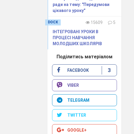
ради на тему: "Передумови
цікавого уроку"
DOCX
15609
5
ІНТЕГРОВАНІ УРОКИ В
ПРОЦЕСІ НАВЧАННЯ
 варіативних
МОЛОДШИХ ШКОЛЯРІВ
іти
Поділитись матеріалом
3
FACEBOOK
VIBER
TELEGRAM
ції завдань
TWITTER
GOOGLE+