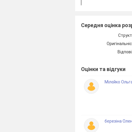
:
Середня оцінка ро
Структ
Оригінальні
Гр
Відпові
Оцінки та відгуки
Мілєйко Ольга
Індив
березіна Оле