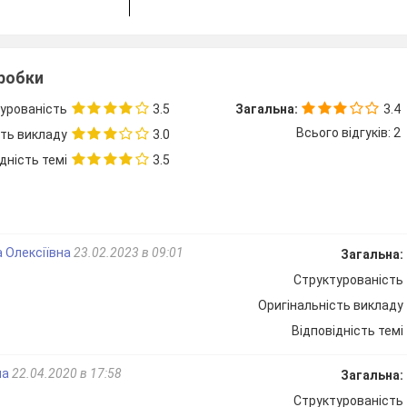
А)
самоосвіта, співбесіди.
зробки
урованість
3.5
Загальна:
3.4
Всього відгуків: 2
сть викладу
3.0
упові
Б)
творчі групи, школа молодог
дність темі
3.5
вихователя, наставництво, ділов
ігри тощо.
 Олексіївна
23.02.2023 в 09:01
Загальна:
ідуальні
В)
педагогічні читання, педагогічн
Структурованість
ради, виставки, консультації
Оригінальність викладу
семінари та семінари-практикуми;
Відповідність темі
на
22.04.2020 в 17:58
Загальна:
А
Б
Структурованість