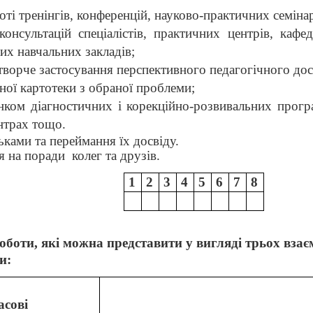
оті тренінгів, конференцій, науково-практич
них семінар
онсультацій спеціалістів, практичних центрів, кафед
их навчальних закладів;
 творче застосування перспективного педаго
гічного дос
ної картотеки з обраної проблеми;
нком діагностичних і корекційно-розвивальних прог
нтрах тощо.
ьками та переймання їх досвіду.
я на поради
колег та друзів.
1
2
3
4
5
6
7
8
оботи, які можна представити у вигляді трьох вза
и:
сові