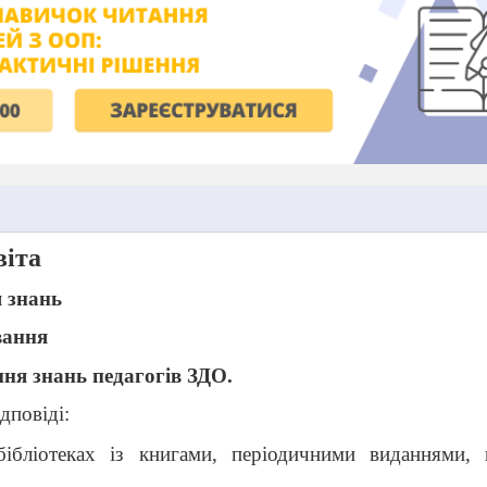
віта
 знань
вання
ня знань педагогів ЗДО.
дповіді:
бібліотеках із книгами, періодичними виданнями,