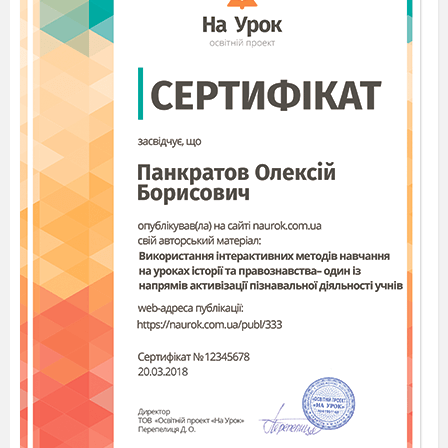
тепло, как ватное одеяло. Лучше всех нам понятен
круговорот воды в природе. Только вода без труда
переходит из одного состояния в другое и наоборот.
(Приведите примеры).
- Только вода имеет три состояния. Какие?
- От чего зависят различные состояния воды? (от
температуры).
- Говорят, что вода есть везде. Где? (в воздухе, в
растениях, на земле и под землёй, мы состоим из воды).
- Почему же вода является условием жизни на Земле?
Чем же она для нас так важна?
Ответы детей:
1) Растения получают растворённые в воде
питательные вещества.
(уч)
2) В воде обитает множество животных – это их дом.
(уч)
3) Вода не только поит, но и кормит. (рыболовный
промысел.)
(уч)
4) Благодаря воде люди получают электрический ток.
( рабоч)
5) Вода моет: людей, машины, города, фабрики…
(
рабоч)
…
6) Вода – это дорога (корабли, баржи.)
( рабоч)
7) Вода нам нужна дома.
(врач)
8) Вода – врач (очищает кровь и выводит вредные