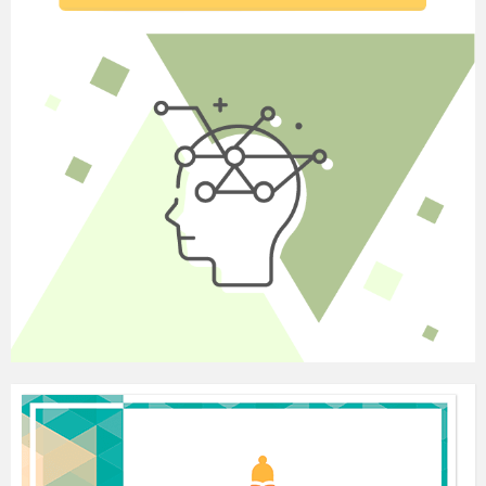
равновесие.Для этого будем хозяевами городка.Сделаем
маленький городок препкрасным и чистым.
Наши эксперты
Группа экологов
Научные сотрудники
Кандидаты в мэры
Активисты: врачи, художники, рабочие
3.У нас три группы
1гр.-Стихии воды
2гр-воздуха
3гр-земли
И так проблема № 1- вода (на макете грязная река)
№2-воздух
№ 3-земля
4.Презентация проекта
Определим проблемы этих групп и значение для
нашей жизни. Нужно ли нам это?
Научн. Сотрудники группа №1
Вода – самое обычное и в тоже время самое
удивительное вещество на Земле. Её химическая
формула проста Н2О. Она состоит из водорода,
кислорода и
минеральных солей. Но именно от её
запасов зависит климат нашей планеты. Без воды жизнь
не возможна.
Водяные пары нежно окутывая Землю, сохраняют