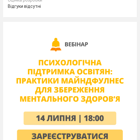
Оцінка розробки
_ Что вы видите на рисунке?
Відгуки відсутні
( дом в котором живут заяц, цветок и человек.)
_Что это значит?
( что земля наш общий дом)
2.Актуализация знаий
В каком доме вы хотели бы жить?
( чистом, красивом уютном ,безопасном,
итд)
Как этого добиться?
( поддерживать чистоту , не мусорить, использовать
только эко
предметы итд)
А чисто ли в нашем общем доме- городе?
К нам за помощью обратились 3 стихии: воды,
воздуха и земли
Они приготовили видео обращение к нам.Что они
хотят нам сказать?
Давайте посмотрим
( презентация боль нашего города: мусор, дым)
Почему к нам обратились ? какие проблемы?
Выступление активистов- приложение №1
3.Сообщение цели и темы урока
Мы убедились что проблемы есть.
У нас сегодня урок- проэкт .Что можем сделать чтоб
сберечь природу в нашем крае?
Цель нашекго урока- проэкта определить проблему,
найти пути решения. Поможем 3 стихиям восстановим