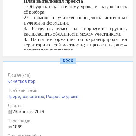
План выполнения проекта
1.Обсудить в классе тему урока и актуальность
её выбора.
2.С помощью учителя определить источники
нужной информации.
3. Разделить класс на творческие группы,
распределить обязанности между участниками.
4. Найти информацию об охранеприроды на
территории своей местности; в
прессе и
научно –
популярной литературе.
5. Собрать материал для книги – раскладушки.
6. Оформить книгу – раскладушку «Оберегай
DOCX
родной край».
7. Оценить работу участников проекта.
Додав(-ла)
Тип проекта
: информационно-творческий.
Кочетков Ігор
Время работы над проектом
: 1 месяц
Оборудование
: материал по теме рисунки,
Пов’язані теми
книжка-раскладушка, компьютеры, диск со
Природознавство
,
Розробки уроків
слайдами, авторские работы детей, макет
города
,
фотоматериалы.
Додано
23 жовтня 2019
Ход урока
Переглядів
1889
Орг.
Момент