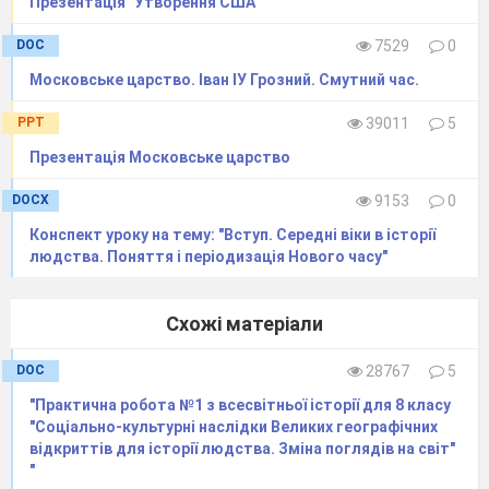
Презентація "Утворення США"
DOC
7529
0
Московське царство. Іван ІУ Грозний. Смутний час.
PPT
39011
5
Презентація Московське царство
DOCX
9153
0
Конспект уроку на тему: "Вступ. Середні віки в історії
людства. Поняття і періодизація Нового часу"
Схожі матеріали
DOC
28767
5
"Практична робота №1 з всесвітньої історії для 8 класу
"Соціально-культурні наслідки Великих географічних
відкриттів для історії людства. Зміна поглядів на світ"
"