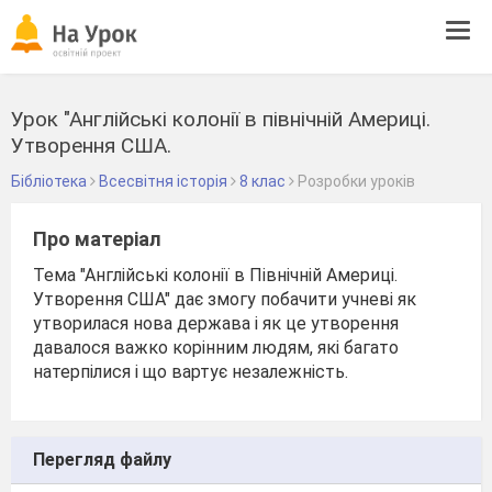
Tog
navi
Урок "Англійські колонії в північній Америці.
Утворення США.
Бібліотека
Всесвітня історія
8 клас
Розробки уроків
Про матеріал
Тема "Англійські колонії в Північній Америці.
Утворення США" дає змогу побачити учневі як
утворилася нова держава і як це утворення
давалося важко корінним людям, які багато
натерпілися і що вартує незалежність.
Перегляд файлу