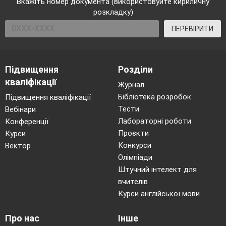
Вкажіть номер документа (використовуйте кириличну
Меріленді – було більш
розвинене землеробство, а раби
розкладку)
становили
10 % населення.
ПЕРЕВІРИТИ
На чолі колоній стояли губернатори, які спочатку
обиралися колоністами. Колоністи мали право обирати
своїх представників у народне зібрання, але губернатор
від імені короля міг призупинити його дію.
Підвищення
Розділи
Що стало приводом до війни за незалежність ?
кваліфікації
Журнал
Які наслідки вона мала для США ? Що зумовило
прийняття Конституції ? На ці запитання ми
Бібліотека розробок
Підвищення кваліфікації
спробуємо знайти відповідь на сьогодні уроці .
Тести
Вебінари
Лабораторні роботи
Конференції
Колонізація північної Америки у ХVІІ- XVIII
Проєкти
Курси
ст.
Конкурси
Вектор
Олімпіади
Робота з документом слайд 5
Штучний інтелект для
Учні опрацьовують відповідь на запитання
вчителів
Про причини переселення англійців до Америки
Курси англійської мови
Колоніальне суспільство, яке утворилося в
приатлантичній смузі Північної Америки,
виникло
Про нас
Інше
в результаті розвитку капіталізму в Англії.