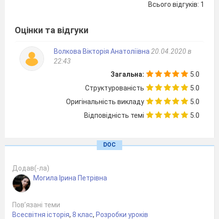
Всього відгуків: 1
Англії; наводити приклади особливостей
демократичного устрою США; висловлювати власне
судження щодо характеру й наслідків війни за
Оцінки та відгуки
незалежність.
Волкова Вікторія Анатоліївна
20.04.2020 в
22:43
Структура уроку
І Організаційний момент
Загальна:
5.0
ІІ Актуалізація опорних знань учнів
Структурованість
5.0
ІІІ Мотивація навчальної діяльності
Оригінальність викладу
5.0
І
V
Вивчення нового матеріалу
Слайд 4
Відповідність темі
5.0
Колонізація північної Америки у XVII – XVIII
ст.
DOC
Причини конфлікту між колоніями та
метрополією
Додав(-ла)
Війна за незалежність
Могила Ірина Петрівна
Конституція США
«Білль про права»
Пов’язані теми
V
Закріплення нових знань учнів
Всесвітня історія
,
8 клас
,
Розробки уроків