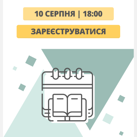
2. Співвставте
дати та терміни:
1699 р. – анти шведський союз із Данією та Саксонією
Редути – укріплення
Подушна подать – податок із кожної особи, який
сплачували навіть кріпаки
Ясський мир – договір, де до Росії відходили всі землі
до р. Дністер
1764 р. – ліквідація Гетьманщини
3. З поданих реформ оберіть ті, які належали імператору
Петру І і Катерині ІІ:
Петро І: 12 колегій, бородовий податок, військова
реформа, рекрутський набір
Катерина ІІ: секуляризація земель, ліквідація Запорізької
Січі, жалувана грамота, вільне економічне товариство,
ліквідація Кримського ханства
4. Оберіть правильні твердження з поданих слів
- Хто керував Московським царством до повноліття
Петра І ?
( Софія )