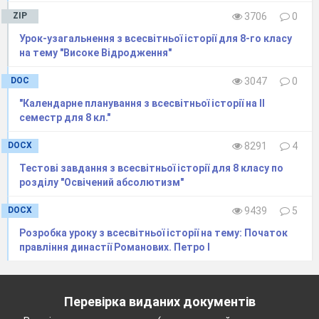
ZIP
3706
0
Мал. Війна за незалежність Англійських
колоній в Америці. Утворення Сполучених Штатів
Урок-узагальнення з всесвітньої історії для 8-го класу
Америки
на тему "Високе Відродження"
Англійські колонії простяглися на сотні кілометрів
DOC
3047
0
уздовж Атлантичного узбережжя. У
північних колоніях
"Календарне планування з всесвітньої історії на ІІ
розвивалося рибальство, мисливство. Суворий клімат
семестр для 8 кл."
обмежував хліборобство та скотарство. Великі простори
дозволяли вести плантаційне господарство. Основою
DOCX
8291
4
сили були раби, що становили більше ніж половину
Тестові завдання з всесвітньої історії для 8 класу по
населення. Тютюн, рис, бавовна, цукрова тростина були
розділу "Освічений абсолютизм"
основними товарами, що надходили звідси до Європи.
Існували певні розбіжності і в розвитку північних і
DOCX
9439
5
південних колоній.
Розробка уроку з всесвітньої історії на тему: Початок
Північні колонії Массачусетс, Конектикут, Рой-
правління династії Романових. Петро І
Айленд, Нью-Гемпшир – заселилися в основному
людьми, які втікали з батьківщини за релігійне
переконання. Земля тут належала дрібним
землевласникам –фермерам, які обробляли її
самі. У
Перевірка виданих документів
південних колоніях- Пенсільванії, Нью-Джері, Делавері,