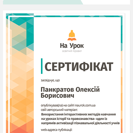
- Хто замінив Боярську думу ? ( Сенат
)
- Навіть ім’
я людини, яка очолила повстання ?
( Пугачов
)
- Хто запровадив паперові гроші ? ( Катерина ІІ )
- Хто проголосив Катерину ІІ імператрицею ? ( гвардія )
5. Розставте фотографії імператорів в послідовності
престолонаслідування в Росії XVIII ст.
( Петро І,
Катерина І, Єлизавета, Катерина ІІ, Павло І.
Запитання
«Яке значення
мали для Росії перетворення, здійснені
Петром І та Катериною ІІ ?»
Відповідь учнів:
перетворення здійснені Петром І і
Катериною ІІ залишили після себе Російську імперію,
що перетворилася на одну
з наймогутніших держав
світу, однак усі зміни ґрунтувалися на нещадній
експлуатації власного населення й панування
кріпацтва.
ІІІ Мотивація навчальної діяльності