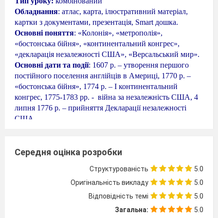
Тип уроку:
комбінований
Обладнання
: атлас, карта, ілюстративний матеріал,
картки з документами, презентація, Smart дошка.
Основні поняття
: «Колонія», «метрополія»,
«бостонська бійня», «континентальний конгрес»,
«декларація незалежності США», «Версальський мир».
Основні дати та події
: 1607 р. – утворення першого
постійного поселення англійців в Америці, 1770 р. –
«бостонська бійня», 1774 р. – І континентальний
конгрес, 1775-1783 рр. -
війна за незалежність США, 4
липня 1776 р. – прийняття Декларації незалежності
США.
Очікувані результати:
Після цього уроку учні зможуть:
Називати час прийняття Конституції США, імена
Середня оцінка розробки
видатних політичних діячів, основні події війни за
Структурованість
5.0
незалежність, характерні риси Конституції США;
показувати на карті перебіг подій війни за незалежність;
Оригінальність викладу
5.0
пояснювати значення понять: колонія, метрополія,
Відповідність темі
5.0
Конституція; описувати найяскравіші події війни за
Загальна:
5.0
незалежність; порівнювати державний устрій США та