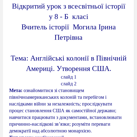
Відкритий урок з всесвітньої історії
у 8 - Б
класі
Вчитель історії
Могила Ірина
Петрівна
Тема: Англійські колонії в Північній
Америці. Утворення США.
слайд 1
слайд 2
Мета:
ознайомитися зі становищем
північноамериканських колоній та перебігом і
наслідками війни за незалежність; прослідкувати
процес становлення США як самостійної держави;
навчитися працювати з документами, встановлювати
причинно-наслідкові зв’язки; розуміти переваги
демократії над абсолютною монархією.