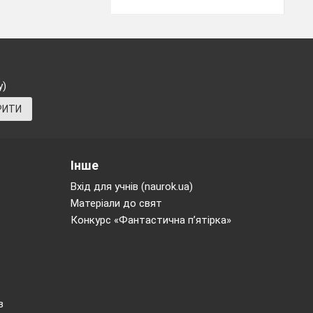
и різні
 на 12 більше
у)
РИТИ
клянки з
жні склянки
льки одну
Інше
Вхід для учнів (naurok.ua)
Матеріали до свят
Конкурс «Фантастична п’ятірка»
в