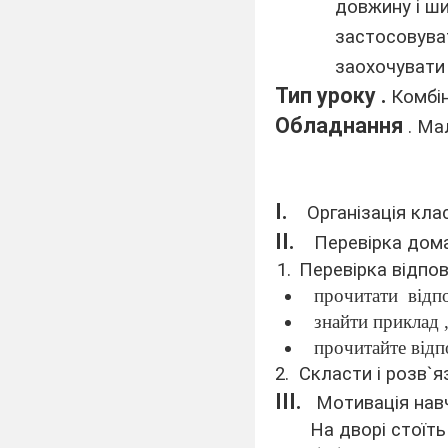
довжину і ши
застосовуват
заохочувати 
Тип уроку .
Комбін
Обладнання
. Ма
І.
Організація клас
ІІ.
Перевірка дом
Перевірка відпо
прочитати
відп
знайти приклад ,
прочитайте відпо
2. Скласти і розв`я
ІІІ.
Мотивація навч
На дворі стоїть га