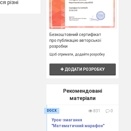
ся різні
го
рати врожай,
Безкоштовний сертифікат
про публікацію авторської
розробки
Щоб отримати, додайте розробку
ДОДАТИ РОЗРОБКУ
Рекомендовані
матеріали
DOCX
831
0
Урок-змагання
"Математичний марафон"