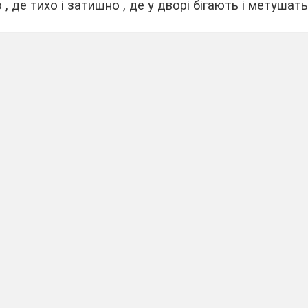
, де тихо і затишно , де у дворі бігають і метушать
 , помандруємо у своїй уяві до села .
теми і мети уроку .
рівки ми будемо допомагати у веденні домашньо
елянам : будемо доглядати і годувати худобу , зби
зноманітні завдання і задачі .
хвилинка .
задачі .
рожив –
й слух .
аже точно ,
льки вух ?
Через поле , навпростець ,
Дибав сірий баранець ,
Дві овечки за собою
Вів горою з водопою .
(Скільки було баранців ?)