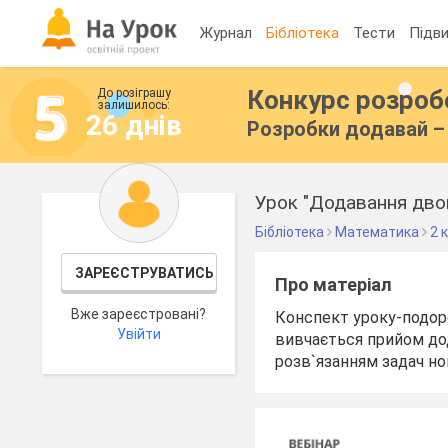
Журнал
Бібліотека
Тести
Підви
Конкурс розро
До розіграшу
залишилось:
26 днів
Розробки додавай – 
Бібліотека
Математика
2 
ЗАРЕЄСТРУВАТИСЬ
Про матеріал
Вже зареєстровані?
Конспект уроку-подорож
Увійти
вивчається прийом дод
розв`язанням задач нов