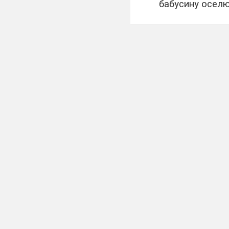
бабусину оселю 
тваринки . Отже
ІV.
Повідомлення
Під час цієї манд
господарства с
розв’язувати рі
V.
Каліграфічна
Розв’яжемо прості 
Кролик вуха насто
В нього дуже добри
Хто ж тепер нам ск
В двох кролів є скі