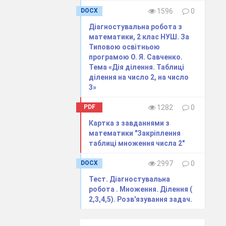
DOCX
1596
0
Діагностувальна робота з
математики, 2 клас НУШ. За
Типовою освітньою
нти є
програмою О. Я. Савченко.
Тема «Дія ділення. Таблиці
ділення на число 2, на число
3»
PDF
1282
0
Картка з завданнями з
математики "Закріплення
таблиці множення числа 2"
DOCX
2997
0
Тест. Діагностувальна
робота . Множення. Ділення (
і 2 групи ,
2,3,4,5). Розв'язування задач.