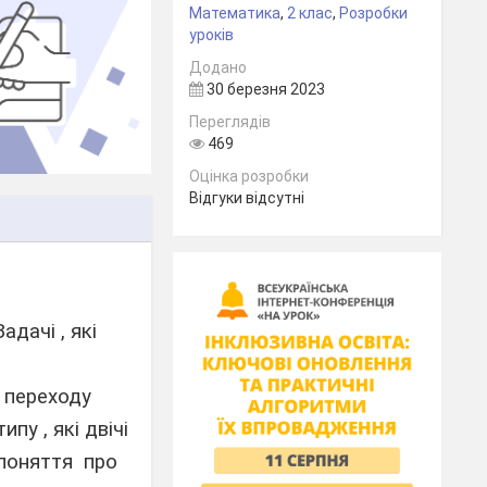
Математика
,
2 клас
,
Розробки
уроків
Додано
30 березня 2023
Переглядів
469
Оцінка розробки
Відгуки відсутні
адачі , які
 переходу
пу , які двічі
 поняття
про