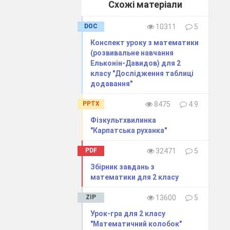
Схожі матеріали
DOC
10311
5
Конспект уроку з математики
(розвивальне навчання
Ельконін-Давидов) для 2
і можуть
класу "Дослідження таблиці
додавання"
 в пучечки .
авши завдання
PPTX
8475
4.9
Фізкультхвилинка
 2 )
"Карпатська руханка"
 ?
PDF
32471
5
Збірник завдань з
математики для 2 класу
ZIP
13600
5
Урок-гра для 2 класу
"Математичний колобок"