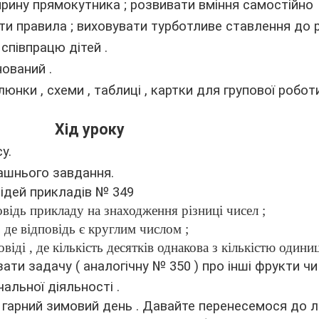
рину прямокутника ; розвивати вміння самостійно
и правила ; виховувати турботливе ставлення до р
співпрацю дітей .
ований .
люнки , схеми , таблиці , картки для групової робот
Хід уроку
у.
ашнього завдання.
відей прикладів № 349
овідь прикладу на знаходження різниці чисел ;
 де відповідь є круглим числом ;
віді , де кількість десятків однакова з кількістю одиниц
зати задачу ( аналогічну № 350 ) про інші фрукти чи
альної діяльності .
рний зимовий день . Давайте перенесемося до літ