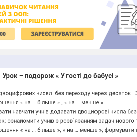
Урок – подорож « У гості до бабусі »
двоцифрових чисел
без переходу через десяток . З
ошення « на … більше » , « на … менше » .
ати навчати учнів додавати двоцифрові числа без
к; ознайомити учнів з розв`язанням задач нового ти
ошення « на … більше », « на … менше »; формувати