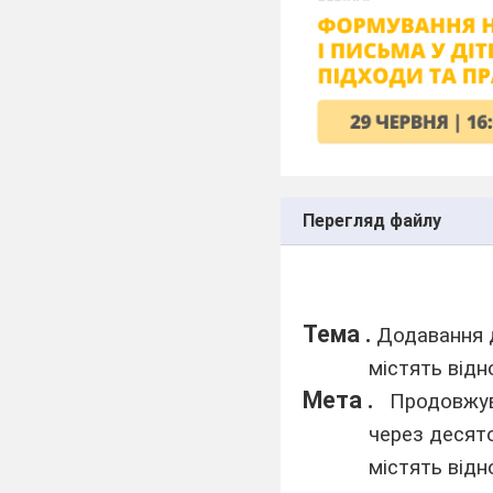
Перегляд файлу
Тема .
Додавання 
містять відн
Мета .
Продовжув
через десято
містять відн