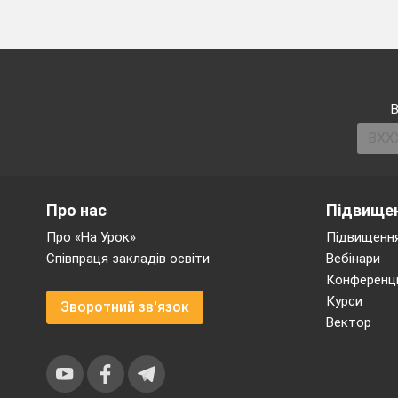
… більше , н
геометричні ф
VІІІ
.
Підсумок уро
1.
Які числа 
В
за попередн
2.
Корова , пос
молоком , ска
будуть чергув
Про нас
Підвищен
склянку.
Про «На Урок»
Підвищення
Співпраця закладів освіти
Вебінари
Конференці
Курси
Зворотний зв'язок
Вектор