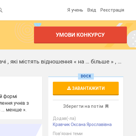
Я учень
Вхід
Реєстрація
УМОВИ КОНКУРСУ
Урок "Додавання двоцифрових чисел без переходу через десяток . Задачі , які містять відношення « на … більше » , « на … менше » "
DOCX
ЗАВАНТАЖИТИ
ій формі
ення учнів з
Зберегти на потім
а … менше ».
Додав(-ла)
Кравчик Оксана Ярославівна
Пов’язані теми