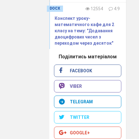
DOCX
12554
4.9
Конспект уроку-
математичного кафе для 2
класу на тему: "Додавання
двоцифрових чисел з
переходом через десяток"
Поділитись матеріалом
Почніть так :
FACEBOOK
VIBER
;
TELEGRAM
з
TWITTER
дити різними
 а морквою на
GOOGLE+