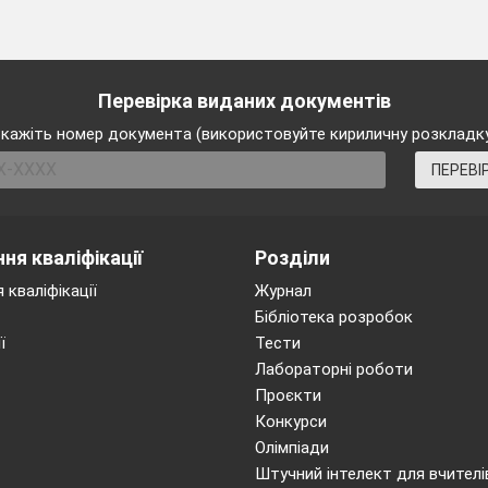
іж капустою . Намалюйте свій город , використовуюч
ігури .
ку
Перевірка виданих документів
треба закреслити , щоб кожне наступне число було
кажіть номер документа (використовуйте кириличну розкладк
є ?
10 , 22 , 34 , 40 , 58 , 69 .
ПЕРЕВІ
тавивши на стіл у три ряди порожні склянки і три с
зала , що дасть молока тільки за умови ,
що
поро
атися з повними. При цьому дозволяється брати ті
ня кваліфікації
Розділи
 кваліфікації
Журнал
Бібліотека розробок
ї
Тести
Лабораторні роботи
Проєкти
Конкурси
Олімпіади
Штучний інтелект для вчителі