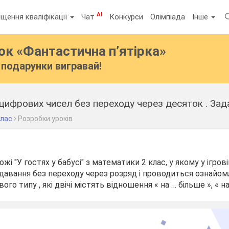
AI
щення кваліфікації
Чат
Конкурси
Олімпіада
Інше
бок
«Фантастична п’ятірка»
подарунки вигравай!
клас
Розробки уроків
і "У гостях у бабусі" з математики 2 клас, у якому у ігров
авання без переходу через розряд і проводиться ознайомл
ого типу , які двічі містять відношення « на … більше », « н