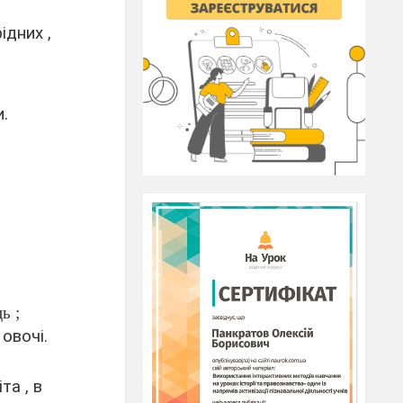
ідних ,
и.
ь ;
 овочі.
а , в