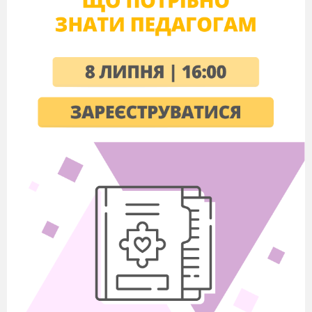
та може існувати самостійно
ТАК
Атом – найдрібніша частинка речовини,
що складається з позитивно зарядженого ядра
та негативно зарядженої електронної оболонки
ТАК
Атом, що має заряд, називається йоніт
НІ
Хімічній елемент – вид атому з певним
зарядом ядра.
ТАК
Заряд ядра чисельно дорівнюється
відносній атомній масі
НІ
Частина 2 Мотивація пізнавальної
діяльності.
Усі відомі нині речовини, а їх вже понад
20
000
000 утворені атомами різних хімічних
елементів. Серед такої великої кількості
речовин потрібна якась класифікація. Я наведу
вам тільки декілька: прості та складні, органічні
та неорганічні, метали та неметали. Та вважаю,
що ви самі можете визначити та класифікувати