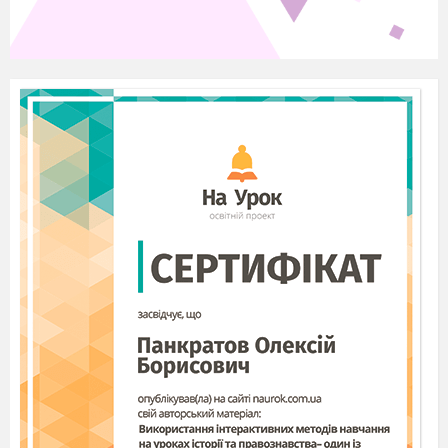
речовини за певними ознаками. Спробуємо?
Частина 3. Вивчення нового матеріалу.
Серед наведених ілюстрацій прошу вас
визначити прості та складні речовини та
обґрунтувати свій вибір. (слайд 3)
Харчова сода
Озон