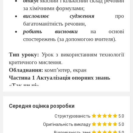
описує
якісний і кількісний склад речовин
за хімічними формулами;
висловлює судження
про
багатоманітність речовин,
робить висновки
на основі
спостережень (за допомогою вчителя).
Тип уроку:
Урок з використанням технології
критичного мислення.
Обладнання:
комп’ютер, екран
Частина 1 Актуалізація опорних знань
«Так чи ні»
Кожен учень отримає текст, де повинен на
кожне запитання відповісти «так» або «ні»
Середня оцінка розробки
Прізвище, ім’я ________________клас
________
Дата_________
Структурованість
5.0
Матеріал - речовина, яку використовують
Оригінальність викладу
5.0
для виробництва інших хімічних речовин
Відповідність темі
5.0