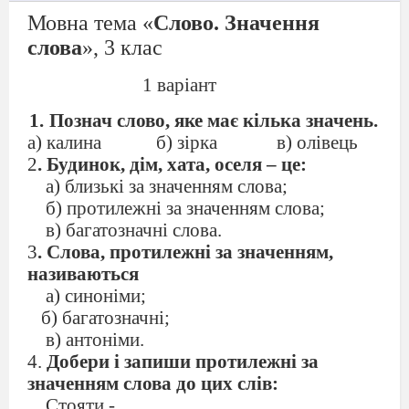
Мовна тема «
Слово. Значення
слова
», 3 клас
1 варіант
Познач слово, яке має кілька значень.
а) калина
б) зірка
в) олівець
2
. Будинок, дім, хата, оселя – це:
а) близькі за значенням слова;
б) протилежні за значенням слова;
в) багатозначні слова.
3
. Слова, протилежні за значенням,
називаються
а) синоніми;
б) багатозначні;
в) антоніми.
4.
Добери і запиши протилежні за
значенням слова до цих слів:
Стояти -
…
,