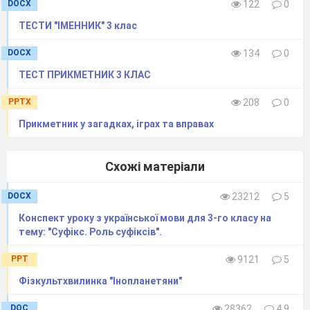
DOCX
122
0
ТЕСТИ "ІМЕННИК" 3 клас
DOCX
134
0
ТЕСТ ПРИКМЕТНИК 3 КЛАС
PPTX
208
0
Прикметник у загадках, іграх та вправах
Схожі матеріали
DOCX
23212
5
Конспект уроку з української мови для 3-го класу на
тему: "Суфікс. Роль суфіксів".
PPT
9121
5
Фізкультхвилинка "Інопланетяни"
DOC
28362
4.9