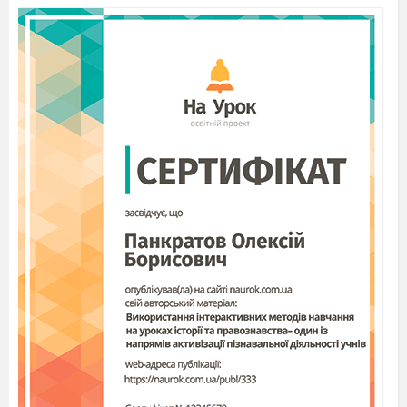
Пряме
значення:
Переносне значення:
6.
Утвори пари близьких
за
значенням
слів.
Запиши за зразком:
Малюк
-
дитина,
…
-
…,
Житло
багаття
школяр
досягнення
вогнище
горизонт
успіх
будинок
обрій
учень
7. Склади і запиши 2 речення зі словом