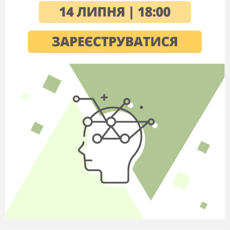
а) багатозначні слова;
б) протилежні за значенням слова;
в) близькі за значенням слова.
3
. Слова, близькі за значенням,
називаються
а) синоніми;
б) багатозначні;
в) антоніми.
4.
Добери і запиши протилежні за
значенням слова до цих слів:
Ранок -
…
,
кричати -
… ,
солодкий -
… ,
весна -
…
.
5.
Запиши сполучення слів у дві
колонки.
Золоті сережки, золота осінь
, солодкий
сон, солодкий мед, сумує берізка, сумує бабуся.