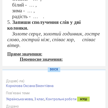
білий -
… ,
зима -
… ,
радість -
…
.
5.
Запиши сполучення слів у дві
колонки.
Золоте серце, золотий годинник, гостре
слово, гострий ніж, співає хор,
співає
вітер.
Пряме значення:
Переносне значення:
DOCX
6.
Утвори пари близьких
за
значенням
Додав(-ла)
слів.
Запиши за зразком:
Корнілова Оксана Вікентіївна
Малюк
-
дитина,
…
-
…,
Пов’язані теми
Українська мова
,
3 клас
,
Контрольні роботи
НУШ
Друг
абетка
Додано