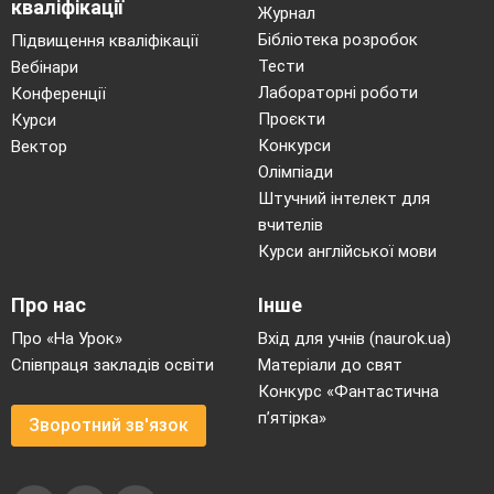
кваліфікації
Журнал
Бібліотека розробок
Підвищення кваліфікації
Тести
Вебінари
Лабораторні роботи
Конференції
Проєкти
Курси
Конкурси
Вектор
Олімпіади
Штучний інтелект для
вчителів
Курси англійської мови
Про нас
Інше
Про «На Урок»
Вхід для учнів (naurok.ua)
Співпраця закладів освіти
Матеріали до свят
Конкурс «Фантастична
п’ятірка»
Зворотний зв'язок