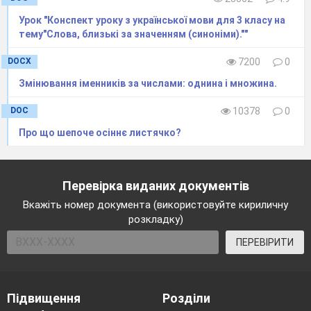
Урок "Конспект уроку з української мови для 3 класу на
тему"Слова, близькі за значенням (синоніми).""
DOCX
7200
0
Змінювання іменників за числами: однина і множина.
DOC
10378
0
Про що шепоче осіннє листячко?
Перевірка виданих документів
Вкажіть номер документа (використовуйте кириличну
розкладку)
ПЕРЕВІРИТИ
Підвищення
Розділи