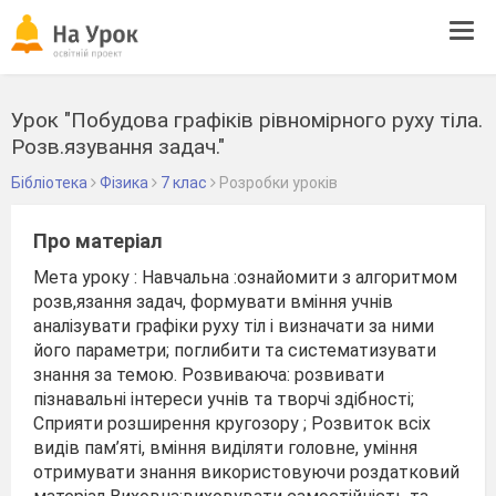
Tog
navi
Урок "Побудова графіків рівномірного руху тіла.
Розв.язування задач."
Бібліотека
Фізика
7 клас
Розробки уроків
Про матеріал
Мета уроку : Навчальна :ознайомити з алгоритмом
розв,язання задач, формувати вміння учнів
аналізувати графіки руху тіл і визначати за ними
його параметри; поглибити та систематизувати
знання за темою. Розвиваюча: розвивати
пізнавальні інтереси учнів та творчі здібності;
Сприяти розширення кругозору ; Розвиток всіх
видів пам’яті, вміння виділяти головне, уміння
отримувати знання використовуючи роздатковий