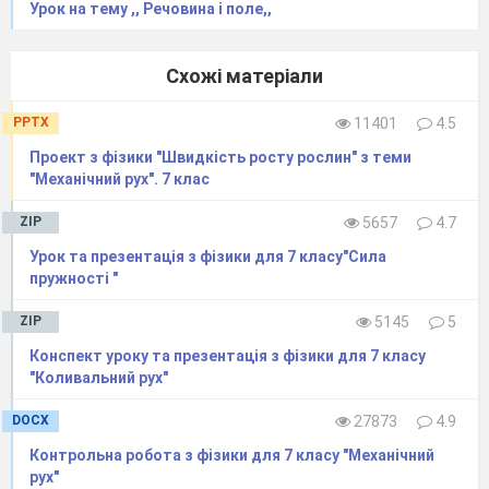
№2. Швидкість літака 900км/год. Який шлях
Урок на тему ,, Речовина і поле,,
він подолає за 2 хв?
( 900км/год = 25 м\с
2 хв = 120с
25
Схожі матеріали
* 120 = 3000 м )
№3. Шлях в 30 км авто подолало за 10 хв. З
PPTX
11401
4.5
якою швидкістю рухалось авто?
Проект з фізики "Швидкість росту рослин" з теми
(
30 км = 30
000м
10 хв = 600с
"Механічний рух". 7 клас
30
000 : 600 = 50 м/с )
ZIP
5657
4.7
Один з учнів розглядає задачу на дошці.
Урок та презентація з фізики для 7 класу"Сила
пружності "
3. Кожне тіло може рухатися з певною
швидкістю. Щоб розмістити дані числові
ZIP
5145
5
значення на числовій прямій пропоную
Конспект уроку та презентація з фізики для 7 класу
виконати спочатку перетворення певних
"Коливальний рух"
величин ( три учня виконують перетворення
DOCX
27873
4.9
біля дошки ) , решта учнів відтворюють в
Контрольна робота з фізики для 7 класу "Механічний
зошиті. І мають змогу після виконання
рух"