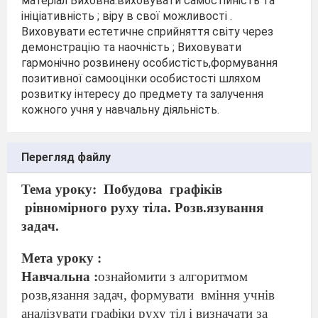
матеріал Виховна:виховувати самостійність та
ініціативність ; віру в свої можливості .
Виховувати естетичне сприйняття світу через
демонстрацію та наочність ; Виховувати
гармонічно розвинену особистість,формування
позитивної самооцінки особистості шляхом
розвитку інтересу до предмету та залучення
кожного учня у навчальну діяльність.
Перегляд файлу
Тема уроку
:
Побудова
г
рафік
ів
рівномірного
руху тіла
. Розв.язування
задач.
Мета уроку :
Навчальна :
ознайомити з алгоритмом
розв,язання задач,
формувати
вміння
учнів
аналізувати графіки руху тіл і визначати за