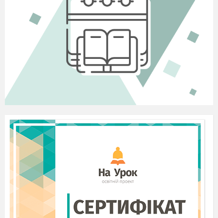
ІV. Етап виконання плану діяльності
Отже час перевірити наскільки гарно ви
засвоїли теоретичний матеріал. І проведемо
інтерактивне експрес опитування « Так чи
ні?»
« Слова «так» і «ні» дуже короткі
Але
потребують певних роздумів»
- ці
слова належать Піфагорові
Тож бажаю щоб ви дійсно обмірковували свої
відповіді і набрали як найбільшу кількість
балів
1
.Траєкторія
– це уявна лінія , яку описує в
просторі точка , що рухається ( ТАК )
ι .
2.Шидкість тіла позначається символом
(
НІ)