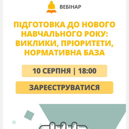
необхідно бути активним, уважним, зібраним.
ІІ.
Етап
цілепокладання
На минулих уроках ми розглядали:
Рівномірний рух, швидкість руху та
ознайомилися з графіками руху.
А сьогодні на
уроці ми будемо розв,язувати задачі з теми:
Швидкість, графік руху.
ІІІ. Етап проектування
Наше завдання закріпити навики працювати
з графіками, та ознайомитися з алгоритмом
розв,язування задач.
Перед вами є « Листи
самооцінювання» де
ви будете виставляти собі бали за виконанні
завдання, і в кінці уроку кожен отримає оцінку.