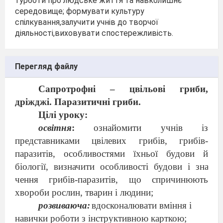
турботи про людське життя та навколишнє
середовище; формувати культуру
спілкування,залучити учнів до творчої
діяльності,виховувати спостережливість.
Перегляд файлу
Сапротрофні – цвільові гриби,
дріжджі. Паразитичні гриби.
Цілі уроку:
освітня
:
ознайомити учнів із
представниками цвілевих грибів, грибів-
паразитів, особливостями їхньої будови й
біології, визначити особливості будови і зна
чення грибів-паразитів,
що
спричинюють
хвороби рос
лин, тварин і людини;
розвиваюча:
вдосконалювати вміння і
навички роботи з інструктивною карткою;