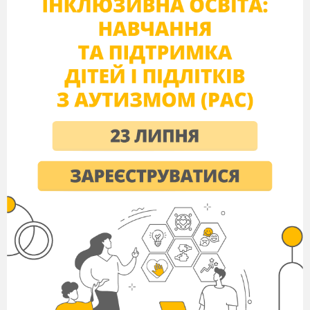
Що є причиною грибних отруєнь?
Що треба робити в разі появи
ознак отруєння грибами?
2. Перевірочна робота
Завдання:
із наведеного переліку
шапинкових гри
бів випишіть номери:
варіант І
— їстівних грибів;
варіант II
— отруйних і неїстівних
грибів.
Підосичник.
Дощовик.
Печериця.
Чортів гриб.
Мухомор червоний.
Бліда поганка.
Сироїжка блювотна.