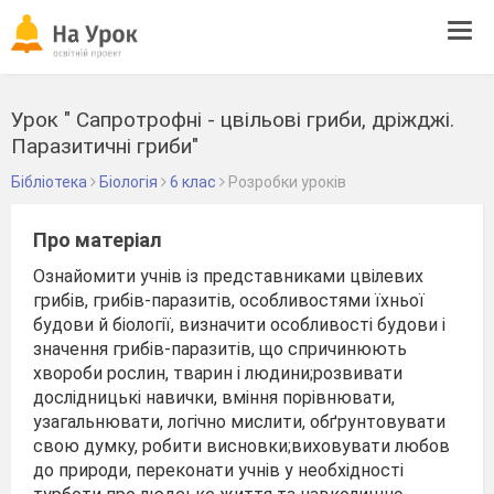
Tog
navi
Урок " Сапротрофні - цвільові гриби, дріжджі.
Паразитичні гриби"
Бібліотека
Біологія
6 клас
Розробки уроків
Про матеріал
Ознайомити учнів із представниками цвілевих
грибів, грибів-паразитів, особливостями їхньої
будови й біології, визначити особливості будови і
значення грибів-паразитів, що спричинюють
хвороби рослин, тварин і людини;розвивати
дослідницькі навички, вміння порівнювати,
узагальнювати, логічно мислити, обґрунтовувати
свою думку, робити висновки;виховувати любов
до природи, переконати учнів у необхідності