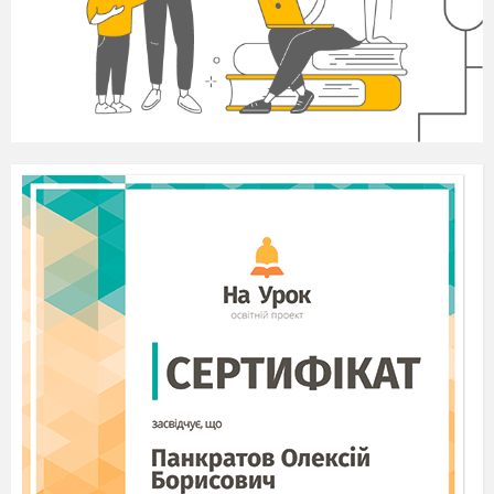
Сироїжка ароматна.
Лисичка
справжня.
10.
Польський
гриб.
Відповідь:
І варіант —
1, 2, 3, 8, 9, 10.
II
варіант
— 4, 5, 6, 7.
Графічний біологічний
диктант.
1. Мікологія - наука про
гриби.
2. Міцелій - сукупність гіфів, що
утворюють тіло гриба.
3.
Мікориза - спеціальні клітини, які
відокремлюються від материнського організму