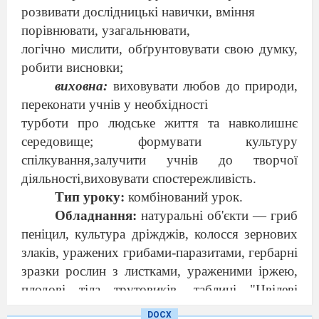
розвивати дослідницькі навички, вміння
порівнювати, узагальнювати,
логічно мислити, обґрунтовувати свою думку,
робити висновки;
виховна:
виховувати любов до природи,
переконати учнів у необхідності
турботи про людське життя та навколишнє
середовище; формувати культуру
спілкування,залучити учнів до творчої
діяльності,виховувати спостережливість.
Тип уроку:
комбінований урок.
Обладнання:
натуральні об'єкти — гриб
пеніцил, культура дріжджів, колосся зернових
злаків, уражених грибами-паразитами, гербарні
зразки рослин з листка
ми, ураженими іржею,
плодові тіла трутовиків, таблиці "Цвілеві
гриби", "Гриби-паразити".
DOCX