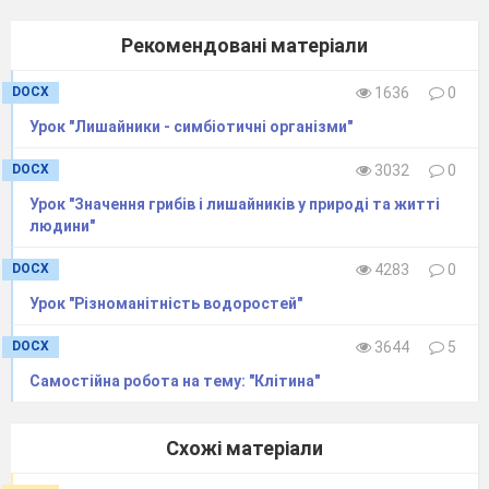
10. Спори - нитчасті утворення,
Рекомендовані матеріали
сплетіння яких утворюють міцелій.
1
2
3
4
5
6
7
8
9
10
DOCX
1636
0
+
+
-
+
+
+
+
+
-
-
Урок "Лишайники - симбіотичні організми"
DOCX
3032
0
Урок "Значення грибів і лишайників у природі та житті
людини"
III. ВИВЧЕННЯ НОВОГО
DOCX
4283
0
МАТЕРІАЛУ
Урок "Різноманітність водоростей"
План.
DOCX
3644
5
1. Характерні риси нижчих грибів
(Розповідь учителя з використанням
Самостійна робота на тему: "Клітина"
таблиці "Сучасна
класифікація царства
Гриби").
Схожі матеріали
а) Клас Ооміцети. Картопляний гриб.