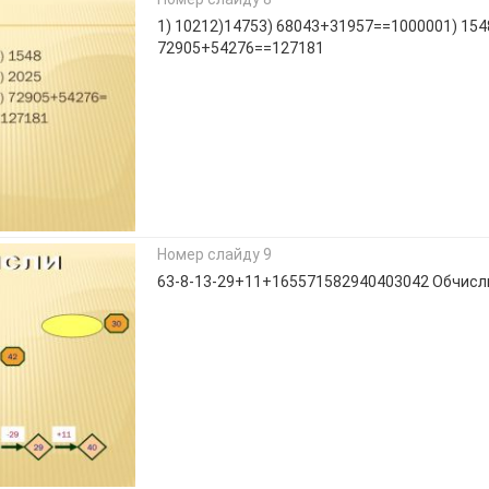
1) 10212)14753) 68043+31957==1000001) 154
72905+54276==127181
Номер слайду 9
63-8-13-29+11+165571582940403042 Обчисли