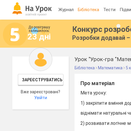
Журнал
Бібліотека
Тести
Підви
Конкурс розро
До розіграшу
залишилось:
23 дні
Розробки додавай – 
Урок "Урок-гра "Мате
Бібліотека
Математика
5 
ЗАРЕЄСТРУВАТИСЬ
Про матеріал
Вже зареєстровані?
Мета уроку:
Увійти
1) закріпити вміння до
віднімати натуральні ч
2) розвивати логічне 