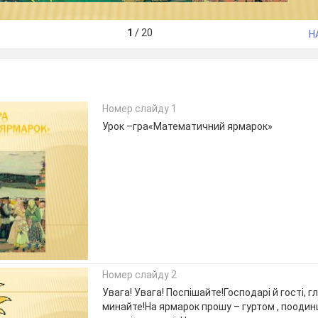
1
/
20
Н
Номер слайду 1
Урок –гра«Математичний ярмарок»
Номер слайду 2
Увага! Увага! Поспішайте!Господарі й гості, гл
минайте!На ярмарок прошу – гуртом , поодин