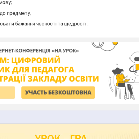
мову;
 до предмету,
вати бажання чесності та щедрості .